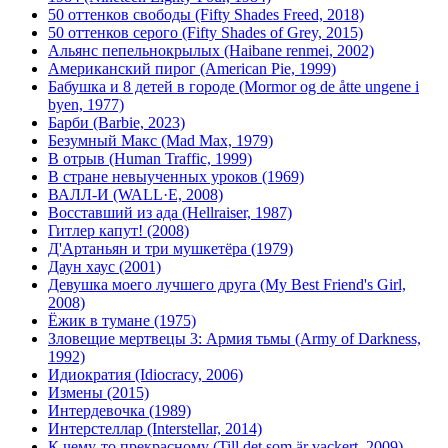
50 оттенков свободы (Fifty Shades Freed, 2018)
50 оттенков серого (Fifty Shades of Grey, 2015)
Альянс пепельнокрылых (Haibane renmei, 2002)
Американский пирог (American Pie, 1999)
Бабушка и 8 детей в городе (Mormor og de åtte ungene i
byen, 1977)
Барби (Barbie, 2023)
Безумный Макс (Mad Max, 1979)
В отрыв (Human Traffic, 1999)
В стране невыученных уроков (1969)
ВАЛЛ-И (WALL·E, 2008)
Восставший из ада (Hellraiser, 1987)
Гитлер капут! (2008)
Д'Артаньян и три мушкетёра (1979)
Даун хаус (2001)
Девушка моего лучшего друга (My Best Friend's Girl,
2008)
Ёжик в тумане (1975)
Зловещие мертвецы 3: Армия тьмы (Army of Darkness,
1992)
Идиократия (Idiocracy, 2006)
Измены (2015)
Интердевочка (1989)
Интерстеллар (Interstellar, 2014)
К чему-то прекрасному (Till det som är vackert, 2009)