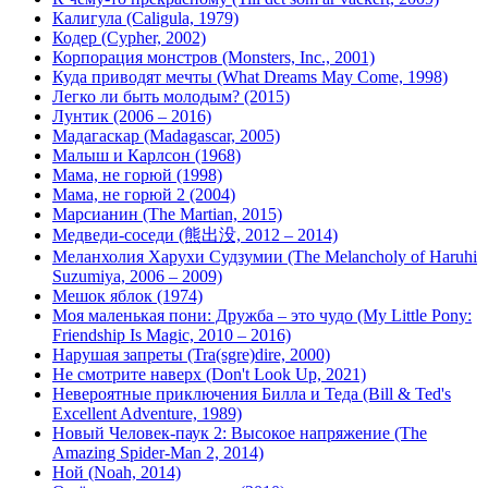
Калигула (Caligula, 1979)
Кодер (Cypher, 2002)
Корпорация монстров (Monsters, Inc., 2001)
Куда приводят мечты (What Dreams May Come, 1998)
Легко ли быть молодым? (2015)
Лунтик (2006 – 2016)
Мадагаскар (Madagascar, 2005)
Малыш и Карлсон (1968)
Мама, не горюй (1998)
Мама, не горюй 2 (2004)
Марсианин (The Martian, 2015)
Медведи-соседи (熊出没, 2012 – 2014)
Меланхолия Харухи Судзумии (The Melancholy of Haruhi
Suzumiya, 2006 – 2009)
Мешок яблок (1974)
Моя маленькая пони: Дружба – это чудо (My Little Pony:
Friendship Is Magic, 2010 – 2016)
Нарушая запреты (Tra(sgre)dire, 2000)
Не смотрите наверх (Don't Look Up, 2021)
Невероятные приключения Билла и Теда (Bill & Ted's
Excellent Adventure, 1989)
Новый Человек-паук 2: Высокое напряжение (The
Amazing Spider-Man 2, 2014)
Ной (Noah, 2014)