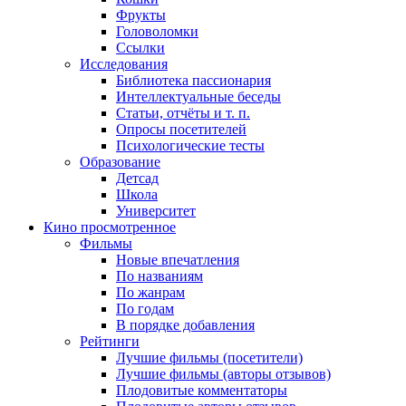
Фрукты
Головоломки
Ссылки
Исследования
Библиотека пассионария
Интеллектуальные беседы
Статьи, отчёты и т. п.
Опросы посетителей
Психологические тесты
Образование
Детсад
Школа
Университет
Кино
просмотренное
Фильмы
Новые впечатления
По названиям
По жанрам
По годам
В порядке добавления
Рейтинги
Лучшие фильмы (посетители)
Лучшие фильмы (авторы отзывов)
Плодовитые комментаторы