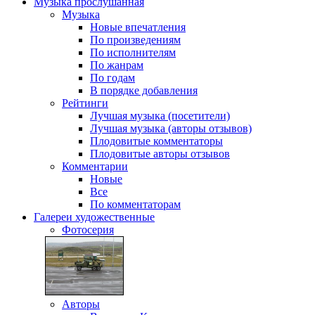
Музыка
прослушанная
Музыка
Новые впечатления
По произведениям
По исполнителям
По жанрам
По годам
В порядке добавления
Рейтинги
Лучшая музыка (посетители)
Лучшая музыка (авторы отзывов)
Плодовитые комментаторы
Плодовитые авторы отзывов
Комментарии
Новые
Все
По комментаторам
Галереи
художественные
Фотосерия
Авторы