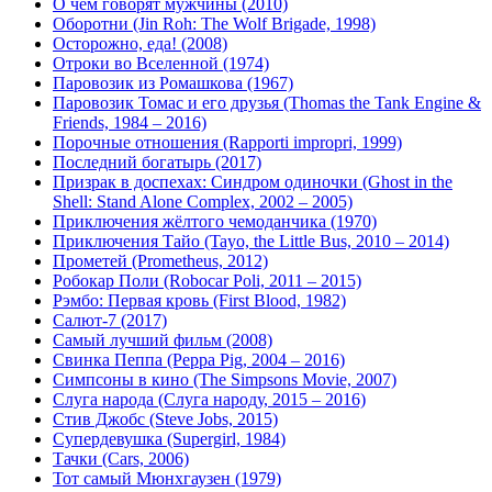
О чём говорят мужчины (2010)
Оборотни (Jin Roh: The Wolf Brigade, 1998)
Осторожно, еда! (2008)
Отроки во Вселенной (1974)
Паровозик из Ромашкова (1967)
Паровозик Томас и его друзья (Thomas the Tank Engine &
Friends, 1984 – 2016)
Порочные отношения (Rapporti impropri, 1999)
Последний богатырь (2017)
Призрак в доспехах: Синдром одиночки (Ghost in the
Shell: Stand Alone Complex, 2002 – 2005)
Приключения жёлтого чемоданчика (1970)
Приключения Тайо (Tayo, the Little Bus, 2010 – 2014)
Прометей (Prometheus, 2012)
Робокар Поли (Robocar Poli, 2011 – 2015)
Рэмбо: Первая кровь (First Blood, 1982)
Салют-7 (2017)
Самый лучший фильм (2008)
Свинка Пеппа (Peppa Pig, 2004 – 2016)
Симпсоны в кино (The Simpsons Movie, 2007)
Слуга народа (Слуга народу, 2015 – 2016)
Стив Джобс (Steve Jobs, 2015)
Супердевушка (Supergirl, 1984)
Тачки (Cars, 2006)
Тот самый Мюнхгаузен (1979)