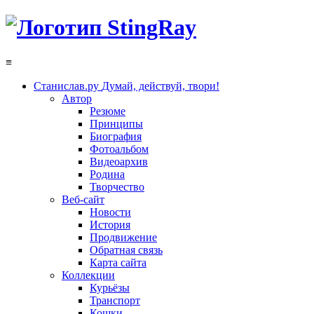
≡
Станислав.ру
Думай, действуй, твори!
Автор
Резюме
Принципы
Биография
Фотоальбом
Видеоархив
Родина
Творчество
Веб-сайт
Новости
История
Продвижение
Обратная связь
Карта сайта
Коллекции
Курьёзы
Транспорт
Кошки