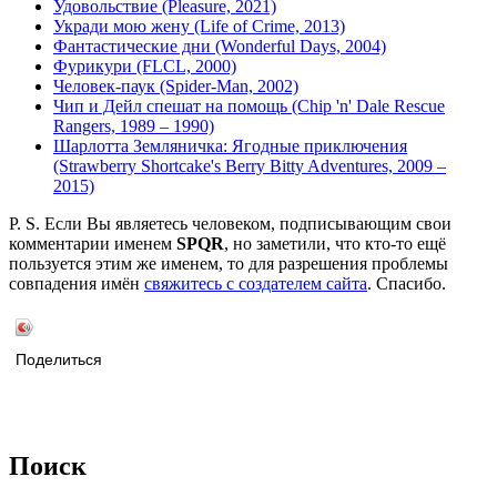
Удовольствие (Pleasure, 2021)
Укради мою жену (Life of Crime, 2013)
Фантастические дни (Wonderful Days, 2004)
Фурикури (FLCL, 2000)
Человек-паук (Spider-Man, 2002)
Чип и Дейл спешат на помощь (Chip 'n' Dale Rescue
Rangers, 1989 – 1990)
Шарлотта Земляничка: Ягодные приключения
(Strawberry Shortcake's Berry Bitty Adventures, 2009 –
2015)
P. S. Если Вы являетесь человеком, подписывающим свои
комментарии именем
SPQR
, но заметили, что кто-то ещё
пользуется этим же именем, то для разрешения проблемы
совпадения имён
свяжитесь с создателем сайта
. Спасибо.
Поделиться
Поиск