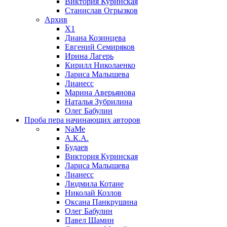
Виктория Куринская
Станислав Огрызков
Архив
X1
Диана Козинцева
Евгений Семиряков
Ирина Лагерь
Кирилл Николаенко
Лариса Малышева
Лианесс
Марина Аверьянова
Наталья Зубрилина
Олег Бабулин
Проба пера
начинающих авторов
NaMe
А.К.А.
Будаев
Виктория Куринская
Лариса Малышева
Лианесс
Людмила Котане
Николай Козлов
Оксана Панкрушина
Олег Бабулин
Павел Шамин