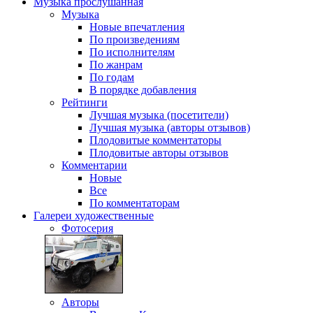
Музыка
прослушанная
Музыка
Новые впечатления
По произведениям
По исполнителям
По жанрам
По годам
В порядке добавления
Рейтинги
Лучшая музыка (посетители)
Лучшая музыка (авторы отзывов)
Плодовитые комментаторы
Плодовитые авторы отзывов
Комментарии
Новые
Все
По комментаторам
Галереи
художественные
Фотосерия
Авторы