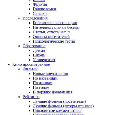
Фрукты
Головоломки
Ссылки
Исследования
Библиотека пассионария
Интеллектуальные беседы
Статьи, отчёты и т. п.
Опросы посетителей
Психологические тесты
Образование
Детсад
Школа
Университет
Кино
просмотренное
Фильмы
Новые впечатления
По названиям
По жанрам
По годам
В порядке добавления
Рейтинги
Лучшие фильмы (посетители)
Лучшие фильмы (авторы отзывов)
Плодовитые комментаторы