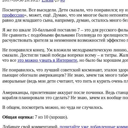
Посмотрели. Все высидели. Дети сказали, что понравился; ну 
профессию
», может, ещё. Думаю, что им многое было непонятно
равно для младшего сына, например, думаю, осталось много бе
Я же по шкале 10-балльной поставлю 7 – это для русского фил
Не сравнить с подобными фильмами Голливуда по зрелищности. Н
расчувствовать зрителя за неимением возможностей эффектно п
Не понравился конец. Уж вложили мелодраматическую линию, так
смазали. Достигли такой победы вопреки всему – и титры. Жал
что все
это можно узнать в Интернете
, но было бы хорошим до
Не понравилось, что лучший советский космонавт, эталон здоро
пьющие обогнали американцев? Не знаю, зачем так много табач
аморальные (ведь мои дети считают, что пить и курить очень плох
Американцы, прилетевшие аккурат после починки. Ведь станци
корабля планировали это сделать? Не знаю, зачем их вообще по
В общем, посмотреть можно, но чуда не случилось.
Общая оценка:
7
из 10 (хорошо).
Добавьте свой комментарий,
почитайте уже добавленные комм