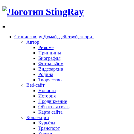
≡
Станислав.ру
Думай, действуй, твори!
Автор
Резюме
Принципы
Биография
Фотоальбом
Видеоархив
Родина
Творчество
Веб-сайт
Новости
История
Продвижение
Обратная связь
Карта сайта
Коллекции
Курьёзы
Транспорт
Кошки