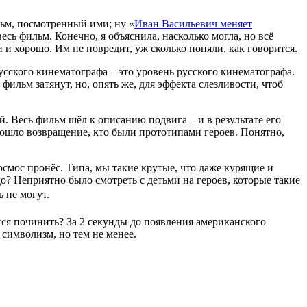
льм, посмотренный ими; ну «
Иван Васильевич меняет
есь фильм. Конечно, я объяснила, насколько могла, но всё
 и хорошо. Им не повредит, уж сколько поняли, как говорится.
усского кинематографа – это уровень русского кинематографа.
ильм затянут, но, опять же, для эффекта слезливости, чтоб
й. Весь фильм шёл к описанию подвига – и в результате его
прошло возвращение, кто были прототипами героев. Понятно,
космос пронёс. Типа, мы такие крутые, что даже курящие и
о? Неприятно было смотреть с детьми на героев, которые такие
ь не могут.
ся починить? За 2 секунды до появления американского
 символизм, но тем не менее.