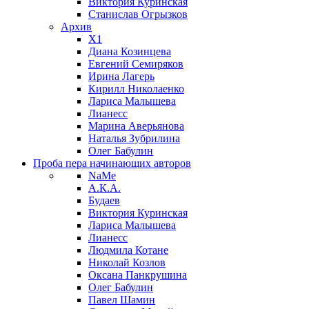
Виктория Куринская
Станислав Огрызков
Архив
X1
Диана Козинцева
Евгений Семиряков
Ирина Лагерь
Кирилл Николаенко
Лариса Малышева
Лианесс
Марина Аверьянова
Наталья Зубрилина
Олег Бабулин
Проба пера
начинающих авторов
NaMe
А.К.А.
Будаев
Виктория Куринская
Лариса Малышева
Лианесс
Людмила Котане
Николай Козлов
Оксана Панкрушина
Олег Бабулин
Павел Шамин