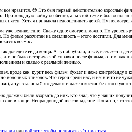
им всё нравится. 😊 Это был первый действительно взрослый фи
. Про холодную войну особенно, а на этой теме и был основан в
лых пятен. Хотя я привыкла недооценивать детей. Ну посмотрели
ьма уже великолепно. Скажу одно: смотреть можно. Но уровень р
о фильм рассчитан на слезливость – этого достигли. Для меня ф
оказать космос.
 доведите её до конца. А тут обрубили, и всё, всех жён и дете
ь, что не было исторической справки после фильма, о том, как 
полнением и связью с реальной жизнью.
вья, вроде как, курит весь фильм, бухает и даже контрабанду в 
но-водочных эпизодов. Что герои среди нас, и им ничто не чужд
о), а тут эталоны ❗️ это делают и даже в космос без этого улетет
ю должны были взорвать до них. Кто знал, что у наших получит
казали в конце. Неправдоподобное совпадение. Понятно, что это
ентарии
или
войдите, чтобы подписаться/отписаться
.