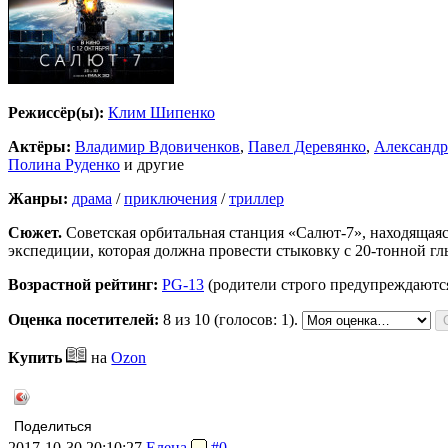
Режиссёр(ы):
Клим Шипенко
Актёры:
Владимир Вдовиченков
,
Павел Деревянко
,
Александр
Полина Руденко
и другие
Жанры:
драма
/
приключения
/
триллер
Сюжет.
Советская орбитальная станция «Салют-7», находящаяс
экспедиции, которая должна провести стыковку с 20-тонной гл
Возрастной рейтинг:
PG-13
(родители строго предупреждаютс
Оценка посетителей:
8
из 10 (голосов: 1).
Купить
на
Ozon
Поделиться
2017-10-30 20:10:27
Елена
#0