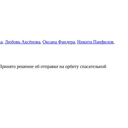
ва
,
Любовь Аксёнова
,
Оксана Фандера
,
Никита Панфилов
,
Принято решение об отправке на орбиту спасательной