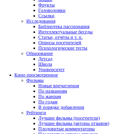
Фрукты
Головоломки
Ссылки
Исследования
Библиотека пассионария
Интеллектуальные беседы
Статьи, отчёты и т. п.
Опросы посетителей
Психологические тесты
Образование
Детсад
Школа
Университет
Кино
просмотренное
Фильмы
Новые впечатления
По названиям
По жанрам
По годам
В порядке добавления
Рейтинги
Лучшие фильмы (посетители)
Лучшие фильмы (авторы отзывов)
Плодовитые комментаторы