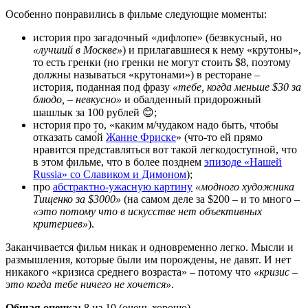
Особенно понравились в фильме следующие моменты:
история про загадочный «дифлопе» (безвкусный, но
«лучший в Москве»
) и прилагавшиеся к нему «крутоны»,
то есть гренки (но гренки не могут стоить $8, поэтому
должны называться «крутонами») в ресторане –
история, поданная под фразу
«тебе, когда меньше $30 за
блюдо, – невкусно»
и обалденный придорожный
шашлык за 100 рублей 😊;
история про то, «каким м/чудаком надо быть, чтобы
отказать само́й
Жанне Фриске
» (что-то ей прямо
нравится представляться вот такой легкодоступной, что
в этом фильме, что в более позднем
эпизоде «Нашей
Russia» со Славиком и Димоном
);
про
абстрактно-ужасную картину
«модного художника
Тищенко за $3000»
(на самом деле за $200 – и то много –
«это потому что в искусстве нет объективных
критериев»
).
Заканчивается фильм никак и одновременно легко. Мысли и
размышления, которые были им порождены, не давят. И нет
никакого «кризиса среднего возраста» – потому что
«кризис –
это когда тебе ничего не хочется»
.
Общая оценка:
8
из 10 (очень хорошо).