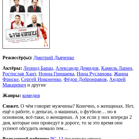
Режиссёр(ы):
Дмитрий Дьяченко
Актёры:
Леонид Барац
,
Александр Демидов
,
Камиль Ларин
,
Ростислав Хаит
,
Нонна Гришаева
,
Нина Русланова
,
Жанна
Фриске
,
Сергей Никоненко
,
Фёдор Добронравов
,
Андрей
Макаревич
и другие
Жанры:
комедия
Сюжет.
О чём говорят мужчины? Конечно, о женщинах. Нет,
ещё о работе, о деньгах, о машинах, о футболе… но в
основном, всё-таки, о женщинах. А уж если у них впереди 2
дня, которые они проведут в дороге, то за это время они
успеют обсудить немало тем…
Возрастной рейтинг:
PG-13
(родители строго