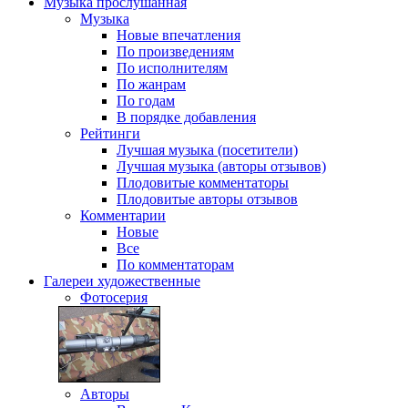
Музыка
прослушанная
Музыка
Новые впечатления
По произведениям
По исполнителям
По жанрам
По годам
В порядке добавления
Рейтинги
Лучшая музыка (посетители)
Лучшая музыка (авторы отзывов)
Плодовитые комментаторы
Плодовитые авторы отзывов
Комментарии
Новые
Все
По комментаторам
Галереи
художественные
Фотосерия
Авторы