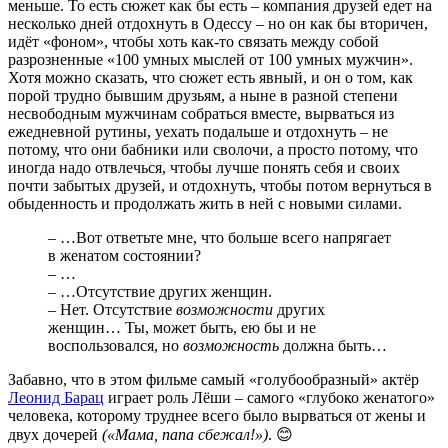
меньше. То есть сюжет как бы есть – компания друзей едет на
несколько дней отдохнуть в Одессу – но он как бы вторичен,
идёт «фоном», чтобы хоть как-то связать между собой
разрозненные «100 умных мыслей от 100 умных мужчин».
Хотя можно сказать, что сюжет есть явный, и он о том, как
порой трудно бывшим друзьям, а ныне в разной степени
несвободным мужчинам собраться вместе, вырваться из
ежедневной рутины, уехать подальше и отдохнуть – не
потому, что они бабники или сволочи, а просто потому, что
иногда надо отвлечься, чтобы лучше понять себя и своих
почти забытых друзей, и отдохнуть, чтобы потом вернуться в
обыденность и продолжать жить в ней с новыми силами.
– …Вот ответьте мне, что больше всего напрягает
в женатом состоянии?
– …
– …Отсутствие других женщин.
– Нет. Отсутствие
возможности
других
женщин… Ты, может быть, ею бы и не
воспользовался, но
возможность
должна быть…
Забавно, что в этом фильме самый «голубообразный» актёр
Леонид Барац
играет роль Лёши – самого «глубоко женатого»
человека, которому труднее всего было вырваться от жены и
двух дочерей
(«Мама, папа сбежал!»)
. 😊