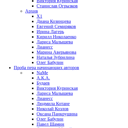
Виктория Куринская
Станислав Огрызков
Архив
X1
Диана Козинцева
Евгений Семиряков
Ирина Лагерь
Кирилл Николаенко
Лариса Малышева
Лианесс
Марина Аверьянова
Наталья Зубрилина
Олег Бабулин
Проба пера
начинающих авторов
NaMe
А.К.А.
Будаев
Виктория Куринская
Лариса Малышева
Лианесс
Людмила Котане
Николай Козлов
Оксана Панкрушина
Олег Бабулин
Павел Шамин