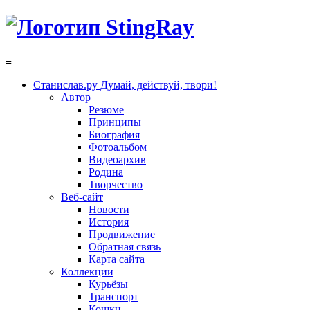
≡
Станислав.ру
Думай, действуй, твори!
Автор
Резюме
Принципы
Биография
Фотоальбом
Видеоархив
Родина
Творчество
Веб-сайт
Новости
История
Продвижение
Обратная связь
Карта сайта
Коллекции
Курьёзы
Транспорт
Кошки