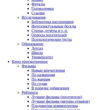
Фрукты
Головоломки
Ссылки
Исследования
Библиотека пассионария
Интеллектуальные беседы
Статьи, отчёты и т. п.
Опросы посетителей
Психологические тесты
Образование
Детсад
Школа
Университет
Кино
просмотренное
Фильмы
Новые впечатления
По названиям
По жанрам
По годам
В порядке добавления
Рейтинги
Лучшие фильмы (посетители)
Лучшие фильмы (авторы отзывов)
Плодовитые комментаторы