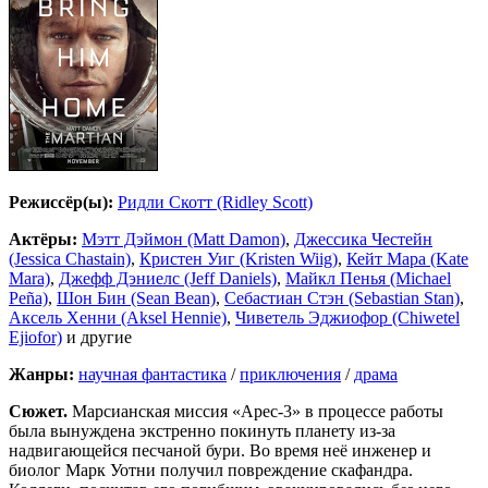
Режиссёр(ы):
Ридли Скотт (Ridley Scott)
Актёры:
Мэтт Дэймон (Matt Damon)
,
Джессика Честейн
(Jessica Chastain)
,
Кристен Уиг (Kristen Wiig)
,
Кейт Мара (Kate
Mara)
,
Джефф Дэниелс (Jeff Daniels)
,
Майкл Пенья (Michael
Peña)
,
Шон Бин (Sean Bean)
,
Себастиан Стэн (Sebastian Stan)
,
Аксель Хенни (Aksel Hennie)
,
Чиветель Эджиофор (Chiwetel
Ejiofor)
и другие
Жанры:
научная фантастика
/
приключения
/
драма
Сюжет.
Марсианская миссия «Арес-3» в процессе работы
была вынуждена экстренно покинуть планету из-за
надвигающейся песчаной бури. Во время неё инженер и
биолог Марк Уотни получил повреждение скафандра.