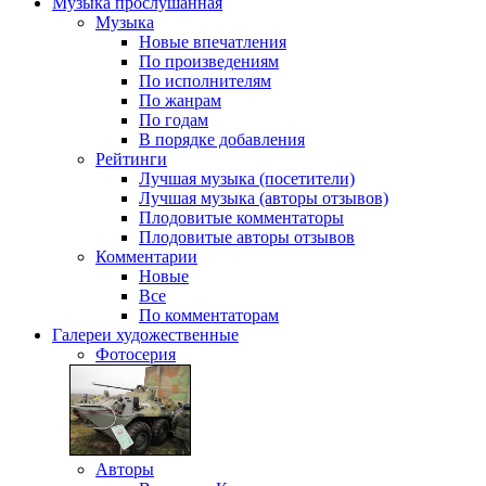
Музыка
прослушанная
Музыка
Новые впечатления
По произведениям
По исполнителям
По жанрам
По годам
В порядке добавления
Рейтинги
Лучшая музыка (посетители)
Лучшая музыка (авторы отзывов)
Плодовитые комментаторы
Плодовитые авторы отзывов
Комментарии
Новые
Все
По комментаторам
Галереи
художественные
Фотосерия
Авторы