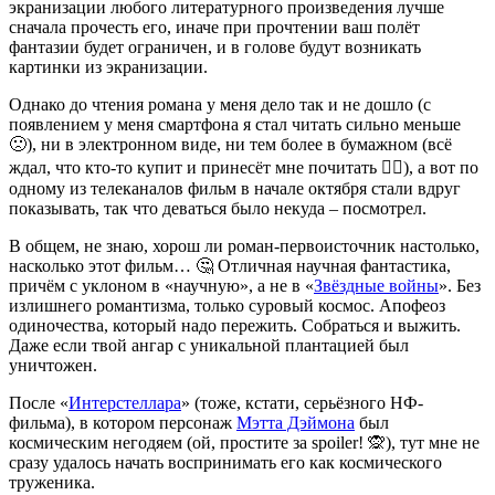
экранизации любого литературного произведения лучше
сначала прочесть его, иначе при прочтении ваш полёт
фантазии будет ограничен, и в голове будут возникать
картинки из экранизации.
Однако до чтения романа у меня дело так и не дошло (с
появлением у меня смартфона я стал читать сильно меньше
🙁), ни в электронном виде, ни тем более в бумажном (всё
ждал, что кто-то купит и принесёт мне почитать 🤦‍♂), а вот по
одному из телеканалов фильм в начале октября стали вдруг
показывать, так что деваться было некуда – посмотрел.
В общем, не знаю, хорош ли роман-первоисточник настолько,
насколько этот фильм… 🤔 Отличная научная фантастика,
причём с уклоном в «научную», а не в «
Звёздные войны
». Без
излишнего романтизма, только суровый космос. Апофеоз
одиночества, который надо пережить. Собраться и выжить.
Даже если твой ангар с уникальной плантацией был
уничтожен.
После «
Интерстеллара
» (тоже, кстати, серьёзного НФ-
фильма), в котором персонаж
Мэтта Дэймона
был
космическим негодяем (ой, простите за spoiler! 🙊), тут мне не
сразу удалось начать воспринимать его как космического
труженика.