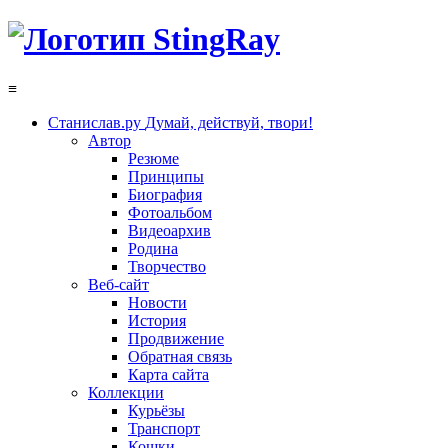
≡
Станислав.ру
Думай, действуй, твори!
Автор
Резюме
Принципы
Биография
Фотоальбом
Видеоархив
Родина
Творчество
Веб-сайт
Новости
История
Продвижение
Обратная связь
Карта сайта
Коллекции
Курьёзы
Транспорт
Кошки