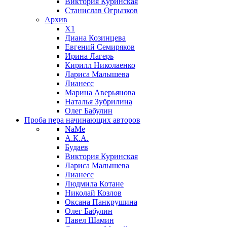
Виктория Куринская
Станислав Огрызков
Архив
X1
Диана Козинцева
Евгений Семиряков
Ирина Лагерь
Кирилл Николаенко
Лариса Малышева
Лианесс
Марина Аверьянова
Наталья Зубрилина
Олег Бабулин
Проба пера
начинающих авторов
NaMe
А.К.А.
Будаев
Виктория Куринская
Лариса Малышева
Лианесс
Людмила Котане
Николай Козлов
Оксана Панкрушина
Олег Бабулин
Павел Шамин