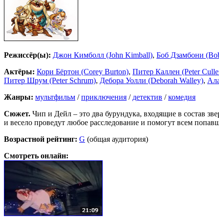
Режиссёр(ы):
Джон Кимболл (John Kimball)
,
Боб Дзамбони (Bo
Актёры:
Кори Бёртон (Corey Burton)
,
Питер Каллен (Peter Culle
Питер Шрум (Peter Schrum)
,
Дебора Уолли (Deborah Walley)
,
Ала
Жанры:
мультфильм
/
приключения
/
детектив
/
комедия
Сюжет.
Чип и Дейл – это два бурундука, входящие в состав зв
и весело проведут любое расследование и помогут всем попавш
Возрастной рейтинг:
G
(общая аудитория)
Смотреть онлайн: