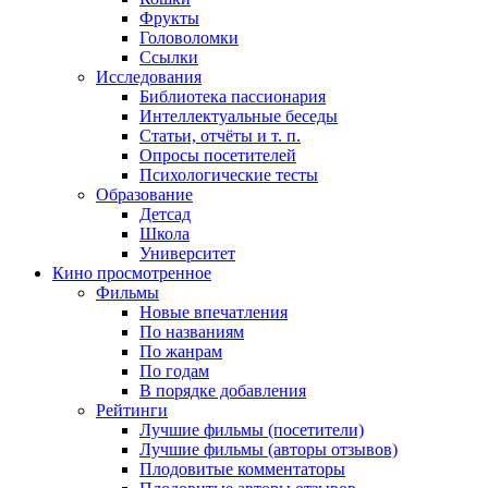
Фрукты
Головоломки
Ссылки
Исследования
Библиотека пассионария
Интеллектуальные беседы
Статьи, отчёты и т. п.
Опросы посетителей
Психологические тесты
Образование
Детсад
Школа
Университет
Кино
просмотренное
Фильмы
Новые впечатления
По названиям
По жанрам
По годам
В порядке добавления
Рейтинги
Лучшие фильмы (посетители)
Лучшие фильмы (авторы отзывов)
Плодовитые комментаторы