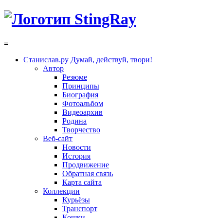
≡
Станислав.ру
Думай, действуй, твори!
Автор
Резюме
Принципы
Биография
Фотоальбом
Видеоархив
Родина
Творчество
Веб-сайт
Новости
История
Продвижение
Обратная связь
Карта сайта
Коллекции
Курьёзы
Транспорт
Кошки