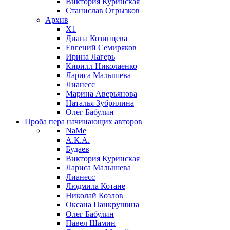
Виктория Куринская
Станислав Огрызков
Архив
X1
Диана Козинцева
Евгений Семиряков
Ирина Лагерь
Кирилл Николаенко
Лариса Малышева
Лианесс
Марина Аверьянова
Наталья Зубрилина
Олег Бабулин
Проба пера
начинающих авторов
NaMe
А.К.А.
Будаев
Виктория Куринская
Лариса Малышева
Лианесс
Людмила Котане
Николай Козлов
Оксана Панкрушина
Олег Бабулин
Павел Шамин