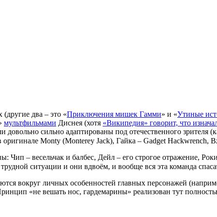
 (другие два – это «
Приключения мишек Гамми
» и «
Утиные ис
и»
мультфильмами
Диснея (хотя
«Википедия» говорит, что изнача
ыли довольно сильно адаптированы под отечественного зрителя (
 оригинале Monty (Monterey Jack), Гайка – Gadget Hackwrench, Вж
Чип – весельчак и балбес, Дейл – его строгое отражение, Роки 
в трудной ситуации и они вдвоём, и вообще вся эта команда спас
ются вокруг личных особенностей главных персонажей (например
инцип «не вешать нос, гардемарины» реализован тут полностью