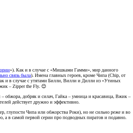
тории
»). Как и в случае с «Мишками Гамми», мир данного
льно связь была
). Имена главных героев, кроме Чипа (Chip, от
как и в случае с утятами Билли, Вилли и Дилли из «Утиных
ик – Zipper the Fly. 😊
– обжора, добряк и силач, Гайка – умница и красавица, Вжик –
ателей действует дружно и эффективно.
, глупости Чипа или обжорства Роки), но не сильно реже и во
, а в самой первой серии про подводных пиратов и подавно.