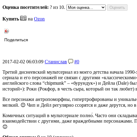
Оценка посетителей:
?
из 10.
Купить
на
Ozon
Поделиться
2017-02-02 06:03:09
Станислав
#0
Третий диснеевский мультсериал из моего детства начала 1990-х
сериала и его персонажей не связан с другими «классическим
английского слова “chipmunk” – «бурундук») и Дейла (Dale) б
историй»): Роки (Рокфор, в честь сыра, который он так любит) в
Все персонажи антропоморфны, гипертрофированы и уникальны: 
мелкий. 😊 Чип и Дейл регулярно ссорятся и даже дерутся, но 
Комичных ситуаций в мультсериале полно́. Часто они складыва
взаимодействии с другими, даже враждебными персонажами. Пр
😊