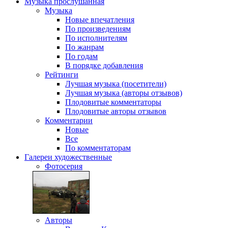
Музыка
прослушанная
Музыка
Новые впечатления
По произведениям
По исполнителям
По жанрам
По годам
В порядке добавления
Рейтинги
Лучшая музыка (посетители)
Лучшая музыка (авторы отзывов)
Плодовитые комментаторы
Плодовитые авторы отзывов
Комментарии
Новые
Все
По комментаторам
Галереи
художественные
Фотосерия
Авторы