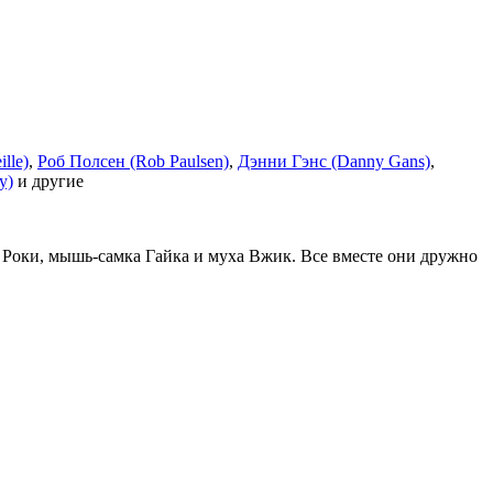
lle)
,
Роб Полсен (Rob Paulsen)
,
Дэнни Гэнс (Danny Gans)
,
y)
и другие
ц Роки, мышь-самка Гайка и муха Вжик. Все вместе они дружно