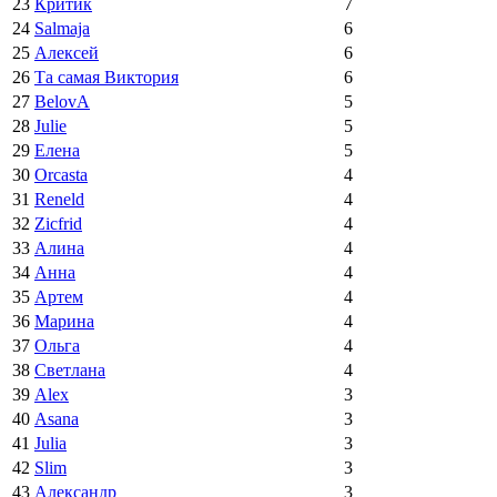
23
Критик
7
24
Salmaja
6
25
Алексей
6
26
Та самая Виктория
6
27
BelovA
5
28
Julie
5
29
Елена
5
30
Orcasta
4
31
Reneld
4
32
Zicfrid
4
33
Алина
4
34
Анна
4
35
Артем
4
36
Марина
4
37
Ольга
4
38
Светлана
4
39
Alex
3
40
Asana
3
41
Julia
3
42
Slim
3
43
Александр
3