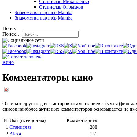
Станислав Михайленко
Станислав Огрызков
Знакомства
партнёр Mamba
Знакомства
партнёр Mamba
Поиск
Поиск…
Кино
Комментаторы кино
Отличать друг от друга авторов комментариев к (мульт)фильма
список наиболее активных комментаторов основывается на име
№
Имя (псевдоним)
Комментариев
1
Станислав
208
2
Alexa
131