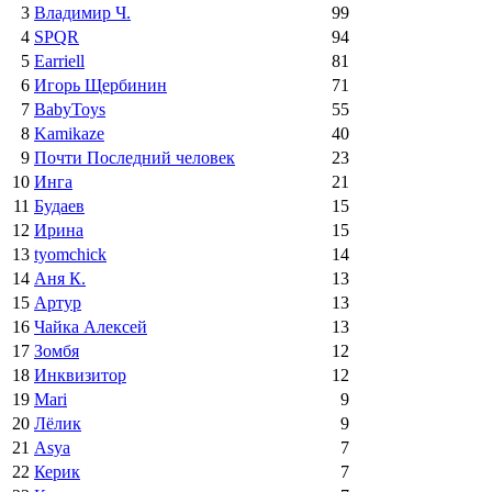
3
Владимир Ч.
99
4
SPQR
94
5
Earriell
81
6
Игорь Щербинин
71
7
BabyToys
55
8
Kamikaze
40
9
Почти Последний человек
23
10
Инга
21
11
Будаев
15
12
Ирина
15
13
tyomchick
14
14
Аня К.
13
15
Артур
13
16
Чайка Алексей
13
17
Зомбя
12
18
Инквизитор
12
19
Mari
9
20
Лёлик
9
21
Asya
7
22
Керик
7