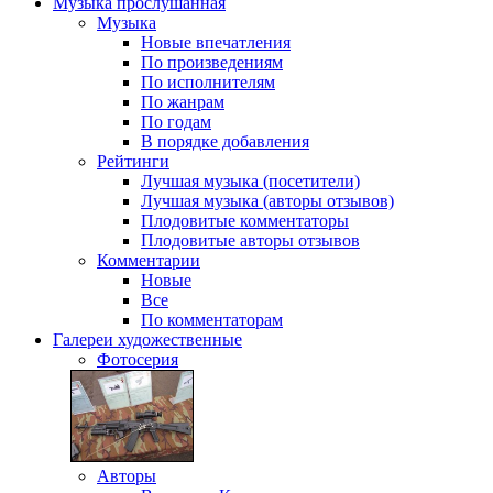
Музыка
прослушанная
Музыка
Новые впечатления
По произведениям
По исполнителям
По жанрам
По годам
В порядке добавления
Рейтинги
Лучшая музыка (посетители)
Лучшая музыка (авторы отзывов)
Плодовитые комментаторы
Плодовитые авторы отзывов
Комментарии
Новые
Все
По комментаторам
Галереи
художественные
Фотосерия
Авторы