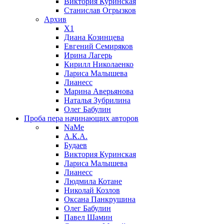
Виктория Куринская
Станислав Огрызков
Архив
X1
Диана Козинцева
Евгений Семиряков
Ирина Лагерь
Кирилл Николаенко
Лариса Малышева
Лианесс
Марина Аверьянова
Наталья Зубрилина
Олег Бабулин
Проба пера
начинающих авторов
NaMe
А.К.А.
Будаев
Виктория Куринская
Лариса Малышева
Лианесс
Людмила Котане
Николай Козлов
Оксана Панкрушина
Олег Бабулин
Павел Шамин