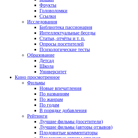
Фрукты
Головоломки
Ссылки
Исследования
Библиотека пассионария
Интеллектуальные беседы
Статьи, отчёты и т. п.
Опросы посетителей
Психологические тесты
Образование
Детсад
Школа
Университет
Кино
просмотренное
Фильмы
Новые впечатления
По названиям
По жанрам
По годам
В порядке добавления
Рейтинги
Лучшие фильмы (посетители)
Лучшие фильмы (авторы отзывов)
Плодовитые комментаторы