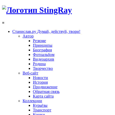
≡
Станислав.ру
Думай, действуй, твори!
Автор
Резюме
Принципы
Биография
Фотоальбом
Видеоархив
Родина
Творчество
Веб-сайт
Новости
История
Продвижение
Обратная связь
Карта сайта
Коллекции
Курьёзы
Транспорт
Кошки