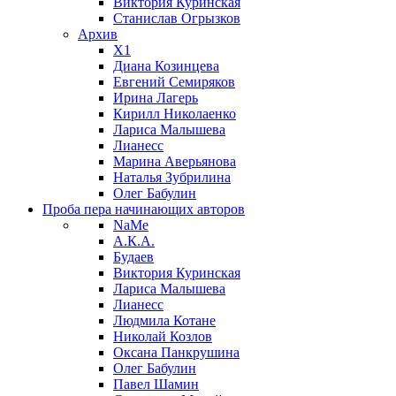
Виктория Куринская
Станислав Огрызков
Архив
X1
Диана Козинцева
Евгений Семиряков
Ирина Лагерь
Кирилл Николаенко
Лариса Малышева
Лианесс
Марина Аверьянова
Наталья Зубрилина
Олег Бабулин
Проба пера
начинающих авторов
NaMe
А.К.А.
Будаев
Виктория Куринская
Лариса Малышева
Лианесс
Людмила Котане
Николай Козлов
Оксана Панкрушина
Олег Бабулин
Павел Шамин