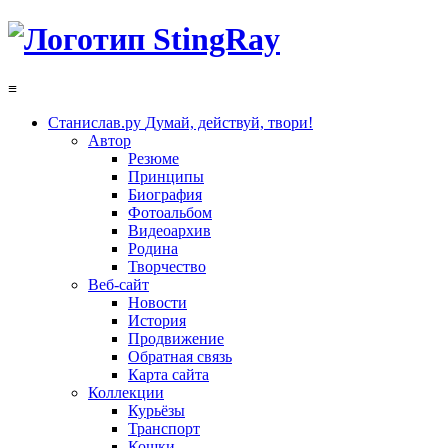
≡
Станислав.ру
Думай, действуй, твори!
Автор
Резюме
Принципы
Биография
Фотоальбом
Видеоархив
Родина
Творчество
Веб-сайт
Новости
История
Продвижение
Обратная связь
Карта сайта
Коллекции
Курьёзы
Транспорт
Кошки