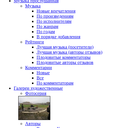
Музыка
прослушанная
Музыка
Новые впечатления
По произведениям
По исполнителям
По жанрам
По годам
В порядке добавления
Рейтинги
Лучшая музыка (посетители)
Лучшая музыка (авторы отзывов)
Плодовитые комментаторы
Плодовитые авторы отзывов
Комментарии
Новые
Все
По комментаторам
Галереи
художественные
Фотосерия
Авторы