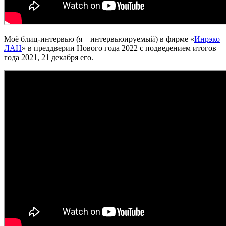
Моё блиц-интервью (я – интервьюируемый) в фирме «
Инрэко
ЛАН
» в преддверии Нового года 2022 с подведением итогов
года 2021, 21 декабря его.