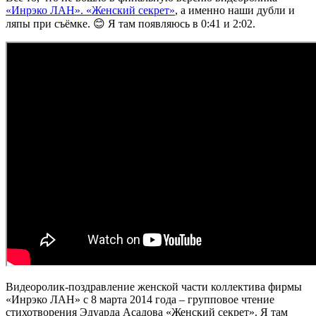
«Инрэко ЛАН». «Женский секрет»
, а именно наши дубли и
ляпы при съёмке. 😊 Я там появляюсь в 0:41 и 2:02.
Видеоролик-поздравление женской части коллектива фирмы
«Инрэко ЛАН» с 8 марта 2014 года – групповое чтение
стихотворения Эдуарда Асадова «Женский секрет». Я там