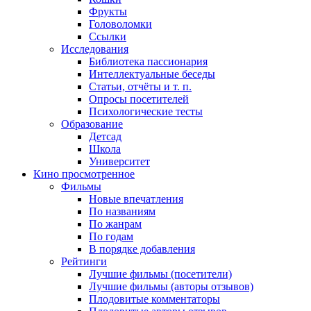
Фрукты
Головоломки
Ссылки
Исследования
Библиотека пассионария
Интеллектуальные беседы
Статьи, отчёты и т. п.
Опросы посетителей
Психологические тесты
Образование
Детсад
Школа
Университет
Кино
просмотренное
Фильмы
Новые впечатления
По названиям
По жанрам
По годам
В порядке добавления
Рейтинги
Лучшие фильмы (посетители)
Лучшие фильмы (авторы отзывов)
Плодовитые комментаторы