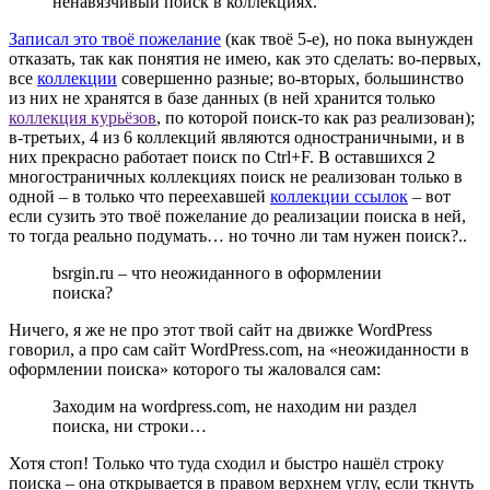
ненавязчивый поиск в коллекциях.
Записал это твоё пожелание
(как твоё 5-е), но пока вынужден
отказать, так как понятия не имею, как это сделать: во-первых,
все
коллекции
совершенно разные; во-вторых, большинство
из них не хранятся в базе данных (в ней хранится только
коллекция курьёзов
, по которой поиск-то как раз реализован);
в-третьих, 4 из 6 коллекций являются одностраничными, и в
них прекрасно работает поиск по Ctrl+F. В оставшихся 2
многостраничных коллекциях поиск не реализован только в
одной – в только что переехавшей
коллекции ссылок
– вот
если сузить это твоё пожелание до реализации поиска в ней,
то тогда реально подумать… но точно ли там нужен поиск?..
bsrgin.ru – что неожиданного в оформлении
поиска?
Ничего, я же не про этот твой сайт на движке WordPress
говорил, а про сам сайт WordPress.com, на «неожиданности в
оформлении поиска» которого ты жаловался сам:
Заходим на wordpress.com, не находим ни раздел
поиска, ни строки…
Хотя стоп! Только что туда сходил и быстро нашёл строку
поиска – она открывается в правом верхнем углу, если ткнуть