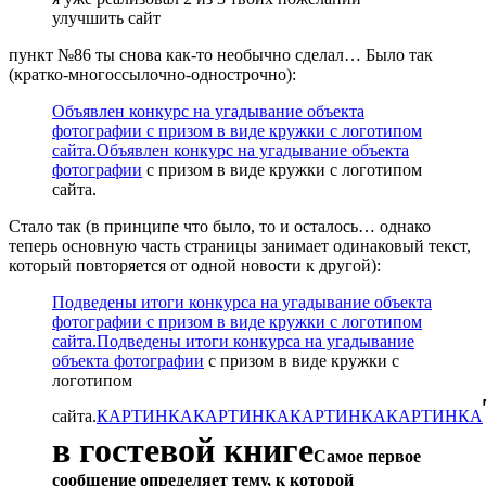
улучшить сайт
пункт №86 ты снова как-то необычно сделал…
Было так
(кратко-многоссылочно-однострочно):
Объявлен конкурс на угадывание объекта
фотографии с призом в виде кружки с логотипом
сайта.
Объявлен конкурс на угадывание объекта
фотографии
с призом в виде кружки с логотипом
сайта.
Стало так (в принципе что было, то и осталось… однако
теперь основную часть страницы занимает одинаковый текст,
который повторяется от одной новости к другой):
Подведены итоги конкурса на угадывание объекта
фотографии с призом в виде кружки с логотипом
сайта.
Подведены итоги конкурса на угадывание
объекта фотографии
с призом в виде кружки с
логотипом
сайта.
КАРТИНКА
КАРТИНКА
КАРТИНКА
КАРТИНКА
в гостевой книге
Самое первое
сообщение определяет тему, к которой