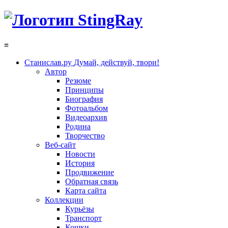
≡
Станислав.ру
Думай, действуй, твори!
Автор
Резюме
Принципы
Биография
Фотоальбом
Видеоархив
Родина
Творчество
Веб-сайт
Новости
История
Продвижение
Обратная связь
Карта сайта
Коллекции
Курьёзы
Транспорт
Кошки