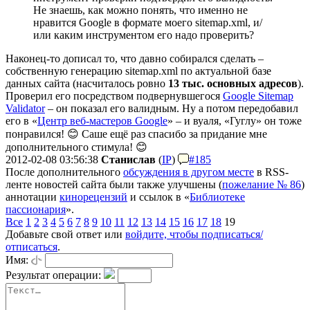
Не знаешь, как можно понять, что именно не
нравится Google в формате моего sitemap.xml, и/
или каким инструментом его надо проверить?
Наконец-то дописал то, что давно собирался сделать –
собственную генерацию sitemap.xml по актуальной базе
данных сайта (насчиталось ровно
13 тыс. основных адресов
).
Проверил его посредством подвернувшегося
Google Sitemap
Validator
– он показал его валидным. Ну а потом передобавил
его в «
Центр веб-мастеров Google
» – и вуаля, «Гуглу» он тоже
понравился! 😊 Саше ещё раз спасибо за придание мне
дополнительного стимула! 😊
2012-02-08 03:56:38
Станислав
(
IP
)
#185
После дополнительного
обсуждения в другом месте
в RSS-
ленте новостей сайта были также улучшены (
пожелание № 86
)
аннотации
кинорецензий
и ссылок в «
Библиотеке
пассионария
».
Все
1
2
3
4
5
6
7
8
9
10
11
12
13
14
15
16
17
18
19
Добавьте свой ответ или
войдите, чтобы подписаться/
отписаться
.
Имя:
Результат операции: