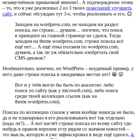
незамутнённое привычкой мнение!.. А подтверждение этому
– то, что я уже реализовал 2 из 3 твоих
пожеланий улучшить
сайт
, и сейчас обсуждаю тут 3-е, чтобы реализовать и его. 😊
Заходим на wordpress.com, не находим ни раздел
поиска, ни строки… думаем… логично, что поиск
в принципе на главной странице не сдался. Тогда
заходим на theme.wordpress.com, строки поиска всё
ещё нет… А ещё пока ползаем по wordpress.com,
думаем, а так ли уж обязательно изобретать свой
CMS-движок?
Необязательно, конечно, но WordPress – неудачный пример, у
него даже строки поиска в ожидаемых местах нет! 😁 😛
Вот и у тебя могло бы быть по аналогии: либо
поиск по сайту (как у microsoft.com), либо поиск
среди твоей коллекции ссылок (как на
theme.wordpress.com).
Поиска по коллекции ссылок у меня вообще никогда не было,
да и не планировал я его реализовывать вот так отдельно
(надо ли?)… А вот насчёт строки поиска по всему сайту где-
нибудь в правом верхнем углу рядом со значком новостей –
это мысль, которую я уже зафиксировал в виде ещё одного,
4-