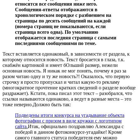
относятся все сообщения ниже него.
Сообщения-ответы отображаются в
хронологическом порядке с разбиением на
страницы по десять сообщений на каждой
(номера страниц не показываются, если
страница всего одна). По умолчанию
отображается последняя страница с самыми
последниями сообщениями по теме.
Текст вставляется одинаковый, в зависимости от раздела, к
которому относится новость. Текст бросается в глаза, т.к.
снабжён картинкой и имеет бОльший размер, нежели
основная новость. Я никак не мог понять, почему я раз за
разом читаю одну и ту же новость?! Оказалось, что первую
строчку я просто пропускал и читал какую-то рекламу
(многократное прочтение кратких сведений о разделе вообще
раздражает). Кстати, пока писал этот текст – разобрался, что
ссылки называются одинаково, а ведут в разные места – это
тоже неверно.
Должно быть так:
Подведены итоги конкурса на угадывание объекта
фотографии с призом в виде кружки с логотипом
сайта.
Итак, официально поздравляю Александра с
победой в данном фотоконкурсе-угадайке! Кроме
самого главного статуса победителя ему можно