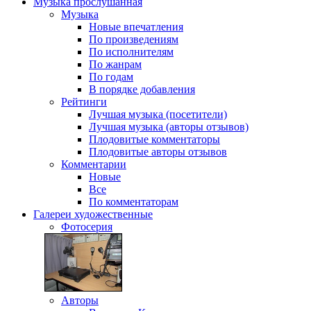
Музыка
прослушанная
Музыка
Новые впечатления
По произведениям
По исполнителям
По жанрам
По годам
В порядке добавления
Рейтинги
Лучшая музыка (посетители)
Лучшая музыка (авторы отзывов)
Плодовитые комментаторы
Плодовитые авторы отзывов
Комментарии
Новые
Все
По комментаторам
Галереи
художественные
Фотосерия
Авторы