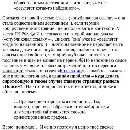
общественным достоянием… а значит, уже не
«результат когда-то найденного».
Согласен с первой частью фразы («опубликовал ссылку – она
стала общественным достоянием»), если термин
«общественное достояние» не использовать в контексте IV
части ГК РФ. 😊 И не согласен со второй частью фразы
(«опубликовал ссылку – …значит, [она] уже не «результат
когда-то найденного») – ничто найденное не перестаёт быть
таковым даже после опубликования; «найденность» – это
совсем иное свойство, чем «(не)опубликованность», и
последнее никак не влияет на первое. 😛
Но напоминаю самое
главное: у меня нет особых возражений против переноса
коллекции
ссылок в раздел «
Коллекции
» – такой шаг кажется
мне вполне логичным, а
главная проблема – куда девать
сиротеющую в таком случае главную страницу раздела
«Поиск»?
.. На этот вопрос ты так и не ответил, и ниже я
объясню, почему.
…Правда ориентироваться непросто… Ты,
видимо, хорошо разобрался в этом лабиринте, а
для меня твой сайт является сложно
ориентированных графом…
Верю, понимаю… Именно поэтому я ценю твоё свежее,