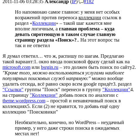
2011-11-06 03:28:35
Александр
(
IP
)
#182
Но напоминаю самое главное: у меня нет особых
возражений против переноса
коллекции
ссылок в
раздел «
Коллекции
» – такой шаг кажется мне
вполне логичным, а
главная проблема – куда
девать сиротеющую в таком случае главную
страницу раздела «Поиск»?
.. На этот вопрос ты
так и не ответил
Я думал ответил… что ж, распишу по шагам. Предлагаю
такой вариант:
1. окно ввода поисковой фразу сделай как на
microsoft.com
или
bsrgin.ru
– это должен быть поиск по сайту
2.
"Кроме того, можно воспользоваться услугами наиболее
популярных поисковых служб напрямую:"
можно вообще
удалить отсюда, всё равно скоро всем google придёт
3. раздел
"Ссылки"
группы "Поиск" перенеси в группу
"Коллекции"
4.
на страницу
"Коллекции"
добавь поиск по аналогии с
theme.wordpress.com
– простой и ненавязчивый поиск в
коллекциях
5. Если (2) не нравится, то добавь ещё одну
коллекцию "Поисковики"
Необязательно, конечно, но WordPress – неудачный
пример, у него даже строки поиска в ожидаемых
местах нет!