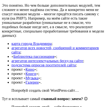
Это понятно. Но чем больше дополнительных модулей, тем
сложнее и менее надёжна система. Да и конкретно меня не
спасут никакие модули – многое придётся писать самому с
нуля (на PHP?). Например, на моём сайте есть такие
уникальные разработки (уникальные не в смысле, что
подобных больше нигде нет, а в смысле, что реализуют
конкретные, специально проработанные требования и модели
данных):
карта города Владимира
;
агрегатор всех новостей, сообщений и комментариев
сайта
;
«
Библиотека пассионария
»;
агрегатор интеллектуальных бесед на сайте
;
подсистема опросов посетителей сайта
;
проект «
Кино
»;
проект «
Книги
»;
проект «
Музыка
»;
проект «
Галереи
».
Попробуй создать свой WordPress-сайт…
Тут и всплывает самый
главный вопрос: зачем?
😊
Попробуй создать свой… сайт бесплатно с