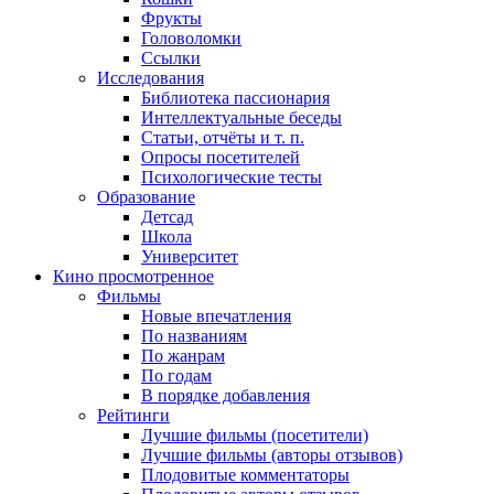
Фрукты
Головоломки
Ссылки
Исследования
Библиотека пассионария
Интеллектуальные беседы
Статьи, отчёты и т. п.
Опросы посетителей
Психологические тесты
Образование
Детсад
Школа
Университет
Кино
просмотренное
Фильмы
Новые впечатления
По названиям
По жанрам
По годам
В порядке добавления
Рейтинги
Лучшие фильмы (посетители)
Лучшие фильмы (авторы отзывов)
Плодовитые комментаторы