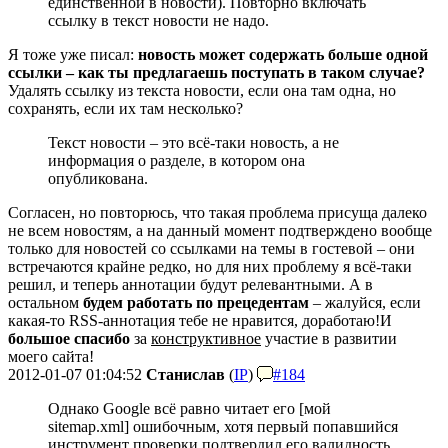
единственной в новости). Повторно включать
ссылку в текст новости не надо.
Я тоже уже писал:
новость может содержать больше одной
ссылки – как ты предлагаешь поступать в таком случае?
Удалять ссылку из текста новости, если она там одна, но
сохранять, если их там несколько?
Текст новости – это всё-таки новость, а не
информация о разделе, в котором она
опубликована.
Согласен, но повторюсь, что такая проблема присуща далеко
не всем новостям, а на данный момент подтверждено вообще
только для новостей со ссылками на темы в гостевой – они
встречаются крайне редко, но для них проблему я всё-таки
решил, и теперь аннотации будут релевантными. А в
остальном
будем работать по прецедентам
– жалуйся, если
какая-то RSS-аннотация тебе не нравится, доработаю!
И
большое спасибо
за
конструктивное
участие в развитии
моего сайта!
2012-01-07 01:04:52
Станислав
(
IP
)
#184
Однако Google всё равно читает его [мой
sitemap.xml] ошибочным, хотя первый попавшийся
инструмент проверки подтвердил его валидность.