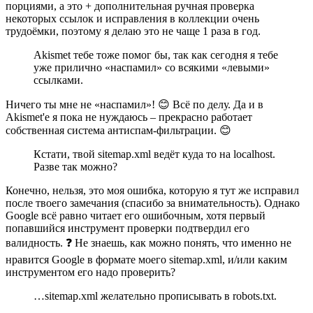
порциями, а это + дополнительная ручная проверка
некоторых ссылок и исправления в коллекции очень
трудоёмки, поэтому я делаю это не чаще 1 раза в год.
Akismet тебе тоже помог бы, так как сегодня я тебе
уже прилично «наспамил» со всякими «левыми»
ссылками.
Ничего ты мне не «наспамил»! 😊 Всё по делу. Да и в
Akismet'е я пока не нуждаюсь – прекрасно работает
собственная система антиспам-фильтрации. 😊
Кстати, твой sitemap.xml ведёт куда то на localhost.
Разве так можно?
Конечно, нельзя, это моя ошибка, которую я тут же исправил
после твоего замечания (спасибо за внимательность). Однако
Google всё равно читает его ошибочным, хотя первый
попавшийся инструмент проверки подтвердил его
валидность. ❓ Не знаешь, как можно понять, что именно не
нравится Google в формате моего sitemap.xml, и/или каким
инструментом его надо проверить?
…sitemap.xml желательно прописывать в robots.txt.