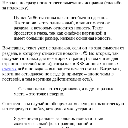
Не знал, но сразу после твоего замечания исправил (спасибо
за подсказку).
Пункт № 86 ты снова как-то необычно сделал…
Текст вставляется одинаковый, в зависимости от
раздела, к которому относится новость. Текст
бросается в глаза, так как снабжён картинкой и
имеет бо́льший размер, нежели основная новость.
Во-первых, текст уже не одинаков, если он «в зависимости от
раздела, к которому относится новость». 😊 Во-вторых, так
получается только для некоторых страниц (в том числе для
страниц гостевой книги), тогда как в RSS-анонсах о новых
статьях
всё в порядке – выводится начало статьи. В-третьих,
картинка есть далеко не везде (в примере – анонс темы в
гостевой, а там картинка действительно есть).
…Ссылки называются одинаково, а ведут в разные
места – это тоже неверно.
Согласен – ты случайно обнаружил мелкую, но экзотическую
и застарелую ошибку, которую я уже устранил.
Я уже писал раньше: заголовок новости и так
является ссылкой (как правило, одной и