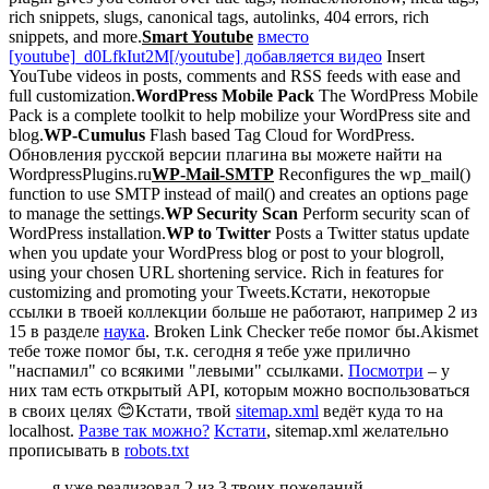
rich snippets, slugs, canonical tags, autolinks, 404 errors, rich
snippets, and more.
Smart Youtube
вместо
[youtube]_d0LfkIut2M[/youtube] добавляется видео
Insert
YouTube videos in posts, comments and RSS feeds with ease and
full customization.
WordPress Mobile Pack
The WordPress Mobile
Pack is a complete toolkit to help mobilize your WordPress site and
blog.
WP-Cumulus
Flash based Tag Cloud for WordPress.
Обновления русской версии плагина вы можете найти на
WordpressPlugins.ru
WP-Mail-SMTP
Reconfigures the wp_mail()
function to use SMTP instead of mail() and creates an options page
to manage the settings.
WP Security Scan
Perform security scan of
WordPress installation.
WP to Twitter
Posts a Twitter status update
when you update your WordPress blog or post to your blogroll,
using your chosen URL shortening service. Rich in features for
customizing and promoting your Tweets.
Кстати, некоторые
ссылки в твоей коллекции больше не работают, например 2 из
15 в разделе
наука
. Broken Link Checker тебе помог бы.
Akismet
тебе тоже помог бы, т.к. сегодня я тебе уже прилично
"наспамил" со всякими "левыми" ссылками.
Посмотри
– у
них там есть открытый API, которым можно воспользоваться
в своих целях 😊
Кстати, твой
sitemap.xml
ведёт куда то на
localhost.
Разве так можно?
Кстати
, sitemap.xml желательно
прописывать в
robots.txt
я уже реализовал 2 из 3 твоих пожеланий