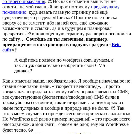
го твоего пожелания
. 😊
Но, как я отметил выше, ты не
ответил на мой главный вопрос по твоему
предыдущему
пожеланию
: куда девать главную страницу всё ещё
существующего раздела «Поиск»? Простое поле поиска
вверху её не заметит, ибо на ней есть ещё кое-какие
возможности и ссылки, да и в будущем я планировал
превратить её в полноценную страницу расширенного поиска
по сайту…
Сочтёшь ли ты логичным, например,
превращение этой страницы в подпункт раздела «
Веб-
сайт
»?
А ещё пока ползаем по wordpress.com, думаем, а
так ли уж обязательно изобретать свой CMS-
движок?
Как я отметил выше, необязательно. Я вообще изначальное не
ставил себе такой цели, «изобрести велосипед», – просто
когда я начал придавать своему сайту первые элементы CMS,
все существующие (бесплатные/свободные) CMS были в
таком убогом состоянии, такие незрелые… а некоторых из
ныне популярных и вообще в природе ещё не было. 😊 Так
что в моём случае это прежде всего «исторически сложилось».
Но WordPress всё равно пример неудачный – это прежде всего
блогодвижок, а мой сайт – совсем не блог, ему на WordPress'е
будет тесно. 😛