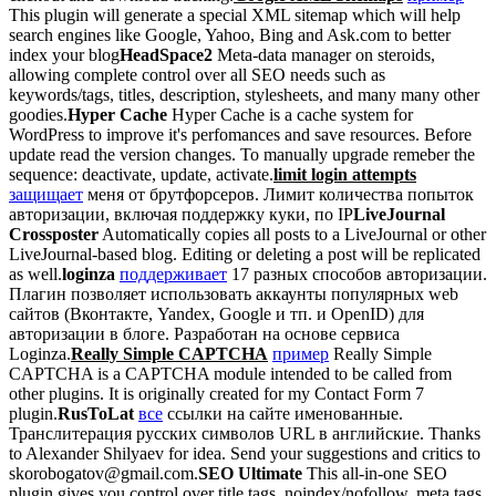
This plugin will generate a special XML sitemap which will help
search engines like Google, Yahoo, Bing and Ask.com to better
index your blog
HeadSpace2
Meta-data manager on steroids,
allowing complete control over all SEO needs such as
keywords/tags, titles, description, stylesheets, and many many other
goodies.
Hyper Cache
Hyper Cache is a cache system for
WordPress to improve it's perfomances and save resources. Before
update read the version changes. To manually upgrade remeber the
sequence: deactivate, update, activate.
limit login attempts
защищает
меня от брутфорсеров. Лимит количества попыток
авторизации, включая поддержку куки, по IP
LiveJournal
Crossposter
Automatically copies all posts to a LiveJournal or other
LiveJournal-based blog. Editing or deleting a post will be replicated
as well.
loginza
поддерживает
17 разных способов авторизации.
Плагин позволяет использовать аккаунты популярных web
сайтов (Вконтакте, Yandex, Google и тп. и OpenID) для
авторизации в блоге. Разработан на основе сервиса
Loginza.
Really Simple CAPTCHA
пример
Really Simple
CAPTCHA is a CAPTCHA module intended to be called from
other plugins. It is originally created for my Contact Form 7
plugin.
RusToLat
все
ссылки на сайте именованные.
Транслитерация русских символов URL в английские. Thanks
to Alexander Shilyaev for idea. Send your suggestions and critics to
skorobogatov@gmail.com.
SEO Ultimate
This all-in-one SEO
plugin gives you control over title tags, noindex/nofollow, meta tags,