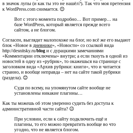
в значок лупы (и как ты это не нашёл?). Так что моя претензия
к WordPress.com снимается. 😊
Вот с этого момента подробно… Вот пример… на
базе WordPress, который является прежде всего
сайтом, а не блогом.
Согласен, выглядит малопохоже на блог, но всё же его выдают
блок «Новое в
дневнике
», «Новости» со ссылкой вида
http://desnitsky.ru/
blog
и с дурацкими замечаниями
«Комментарии отключены» внутри; а если ткнуть в одной из
новостей в одну из «рубрик», то окажешься на странице с
заголовком вида «Архив рубрики: книги», что и читается
странно, и вообще неправда – нет на сайте такой рубрики
(раздела). 😊
Судя по всему, на упомянутом сайте вообще не
установлены никакие плагины…
Как ты можешь об этом уверенно судить без доступа к
административной части сайта? 😉
При условии, если к сайту подключить ещё и
плагины, то его можно превратить вообще во что
угодно, что не является блогом.