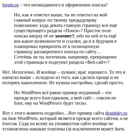
bsrgin.ru
– что неожиданного в оформлении поиска?
Но, как я отметил выше, ты не ответил на мой
главный вопрос по твоему предыдущему
пожеланию: куда девать главную страницу всё ещё
существующего раздела «Поиск»? Простое поле
поиска вверху её не
заменит?
, ибо на ней есть ещё
кое-какие возможности и ссылки, да и в будущем я
планировал превратить её в полноценную
страницу расширенного поиска по сайту…
Сочтёшь ли ты логичным, например, превращение
этой страницы в подпункт раздела «Веб-сайт»?
Нет. Нелогично. И вообще – лучшее, враг хорошего. То что я
написал выше – исходило из того, как сделать проще и не
потерять накопленное. Не нужны настройки, сделай просто.
Но WordPress всё равно пример неудачный – это
прежде всего блогодвижок, а мой сайт – совсем не
блог, ему на WordPress'е будет тесно.
Вот с этого момента подробно…
Вот пример сайта
desnitsky.ru
на базе WordPress, который является прежде всего сайтом, а не
блогом. Судя по всему на упомянутом сайте вообще не
установлены никакие плагины (за исключением может быть