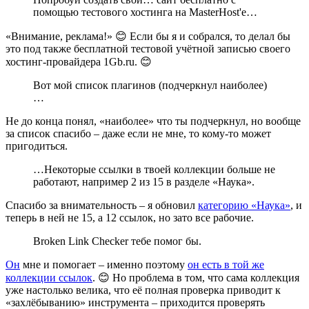
помощью тестового хостинга на MasterHost'е…
«Внимание, реклама!» 😊 Если бы я и собрался, то делал бы
это под также бесплатной тестовой учётной записью своего
хостинг-провайдера 1Gb.ru. 😊
Вот мой список плагинов (подчеркнул наиболее)
…
Не до конца понял, «наиболее» что ты подчеркнул, но вообще
за список спасибо – даже если не мне, то кому-то может
пригодиться.
…Некоторые ссылки в твоей коллекции больше не
работают, например 2 из 15 в разделе «Наука».
Спасибо за внимательность – я обновил
категорию «Наука»
, и
теперь в ней не 15, а 12 ссылок, но зато все рабочие.
Broken Link Checker тебе помог бы.
Он
мне и помогает – именно поэтому
он есть в той же
коллекции ссылок
. 😊 Но проблема в том, что сама коллекция
уже настолько велика, что её полная проверка приводит к
«захлёбыванию» инструмента – приходится проверять