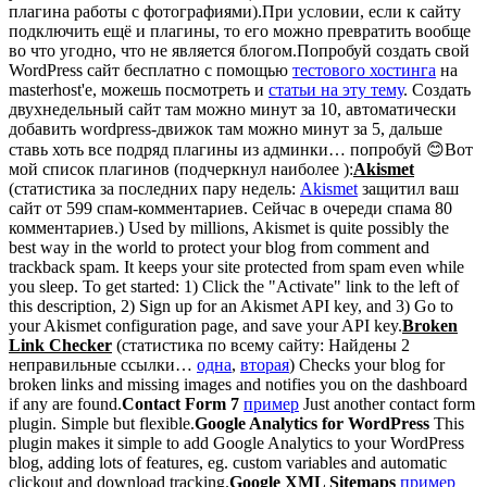
плагина работы с фотографиями).
При условии, если к сайту
подключить ещё и плагины, то его можно превратить вообще
во что угодно, что не является блогом.
Попробуй создать свой
WordPress сайт бесплатно с помощью
тестового хостинга
на
masterhost'е, можешь посмотреть и
статьи на эту тему
. Создать
двухнедельный сайт там можно минут за 10, автоматически
добавить wordpress-движок там можно минут за 5, дальше
ставь хоть все подряд плагины из админки… попробуй 😊
Вот
мой список плагинов (подчеркнул наиболее ):
Akismet
(статистика за последних пару недель:
Akismet
защитил ваш
сайт от 599 спам-комментариев. Сейчас в очереди спама 80
комментариев.) Used by millions, Akismet is quite possibly the
best way in the world to protect your blog from comment and
trackback spam. It keeps your site protected from spam even while
you sleep. To get started: 1) Click the "Activate" link to the left of
this description, 2) Sign up for an Akismet API key, and 3) Go to
your Akismet configuration page, and save your API key.
Broken
Link Checker
(статистика по всему сайту: Найдены 2
неправильные ссылки…
одна
,
вторая
) Checks your blog for
broken links and missing images and notifies you on the dashboard
if any are found.
Contact Form 7
пример
Just another contact form
plugin. Simple but flexible.
Google Analytics for WordPress
This
plugin makes it simple to add Google Analytics to your WordPress
blog, adding lots of features, eg. custom variables and automatic
clickout and download tracking.
Google XML Sitemaps
пример