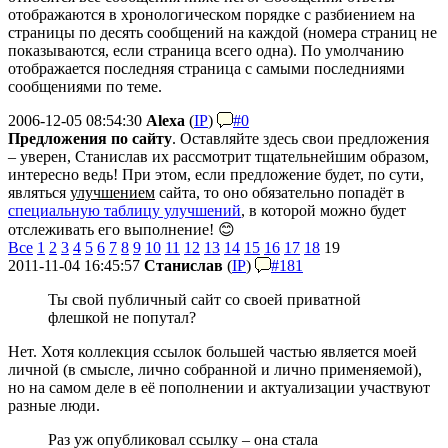
отображаются в хронологическом порядке с разбиением на
страницы по десять сообщений на каждой (номера страниц не
показываются, если страница всего одна). По умолчанию
отображается последняя страница с самыми последниями
сообщениями по теме.
2006-12-05 08:54:30
Alexa
(
IP
)
#0
Предложения по сайту
. Оставляйте здесь свои предложения
– уверен, Станислав их рассмотрит тщательнейшим образом,
интересно ведь! При этом, если предложение будет, по сути,
являться
улучшением
сайта, то оно обязательно попадёт в
специальную таблицу улучшений
, в которой можно будет
отслеживать его выполнение! 😊
Все
1
2
3
4
5
6
7
8
9
10
11
12
13
14
15
16
17
18
19
2011-11-04 16:45:57
Станислав
(
IP
)
#181
Ты свой публичный сайт со своей приватной
флешкой не попутал?
Нет. Хотя коллекция ссылок большей частью является моей
личной (в смысле, лично собранной и лично применяемой),
но на самом деле в её пополнении и актуализации участвуют
разные люди.
Раз уж опубликовал ссылку – она стала