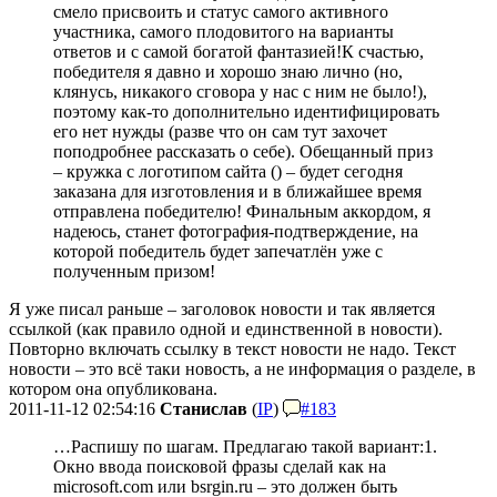
смело присвоить и статус самого активного
участника, самого плодовитого на варианты
ответов и с самой богатой фантазией!
К счастью,
победителя я давно и хорошо знаю лично (но,
клянусь, никакого сговора у нас с ним не было!),
поэтому как-то дополнительно идентифицировать
его нет нужды (разве что он сам тут захочет
поподробнее рассказать о себе). Обещанный приз
– кружка с логотипом сайта () – будет сегодня
заказана для изготовления и в ближайшее время
отправлена победителю! Финальным аккордом, я
надеюсь, станет фотография-подтверждение, на
которой победитель будет запечатлён уже с
полученным призом!
Я уже писал раньше – заголовок новости и так является
ссылкой (как правило одной и единственной в новости).
Повторно включать ссылку в текст новости не надо. Текст
новости – это всё таки новость, а не информация о разделе, в
котором она опубликована.
2011-11-12 02:54:16
Станислав
(
IP
)
#183
…Распишу по шагам. Предлагаю такой вариант:
1.
Окно ввода поисковой фразы сделай как на
microsoft.com или bsrgin.ru – это должен быть