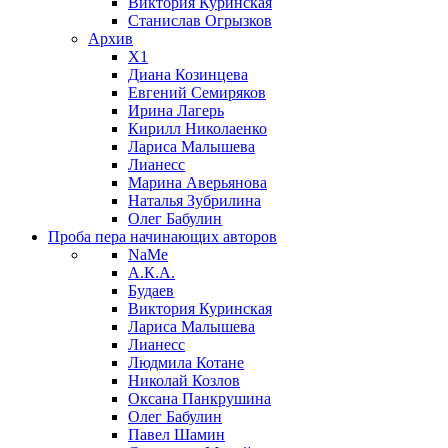
Виктория Куринская
Станислав Огрызков
Архив
X1
Диана Козинцева
Евгений Семиряков
Ирина Лагерь
Кирилл Николаенко
Лариса Малышева
Лианесс
Марина Аверьянова
Наталья Зубрилина
Олег Бабулин
Проба пера
начинающих авторов
NaMe
А.К.А.
Будаев
Виктория Куринская
Лариса Малышева
Лианесс
Людмила Котане
Николай Козлов
Оксана Панкрушина
Олег Бабулин
Павел Шамин