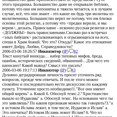
этого праздника. Большинство даже не открывали библию,
потому что они им непонятна и тяжело читается, и в лучшем
случае, всё, что они знают - это какие ни будь три молитвы из
молитвенника. Большинство верит не потому, что им близки
основы этой религии, а потому что <предки верили, и мы
верим>, дескать, Православие - исконно русская религия и все
<ДОЛЖНЫ> быть православными.
Сколько раз я встречал
<злых бабушек> расталкивающих и огрызающихся на всех,
спеша в Храм божий. Что это? Откуда? Какое это отношение
имеет Добру, Любви, Справедливости?
2006-03-06 18:26:57
Инквизитор
(
IP
)
#2
Текст кинутый вникуда… набор типовых мифов, бреда,
ошибок, исторических сведений, обвинений…
Для чего это
написано? Какой вывод? Смысл это писать?
2006-03-06 19:17:13
Инквизтор
(
IP
)
#3
Духовно деградировшая личность просит уточнить ряд
вопросов, прежде чем отвечать. И после этого можно
спокойно и последовательно вести дискуссию по каждому
пункту. Уточнение просто необходимо!
1."Все они имеют
общий корень"
а. Какой
б. Обоснуй тезис.
2."Христианство
вышло из Иудаизма"
а. Обоснуй тезис. На основании чего ты
это заявляешь? По
каким признакам можно так говорить?
3."а
в истоком Ислама лежит, в том числе, Иудаизм и Ислам"
а.
Это опечатка? Истоком Ислама лежит Ислам?
б. Что из