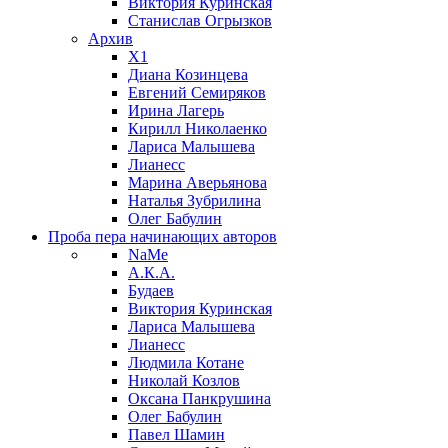
Виктория Куринская
Станислав Огрызков
Архив
X1
Диана Козинцева
Евгений Семиряков
Ирина Лагерь
Кирилл Николаенко
Лариса Малышева
Лианесс
Марина Аверьянова
Наталья Зубрилина
Олег Бабулин
Проба пера
начинающих авторов
NaMe
А.К.А.
Будаев
Виктория Куринская
Лариса Малышева
Лианесс
Людмила Котане
Николай Козлов
Оксана Панкрушина
Олег Бабулин
Павел Шамин