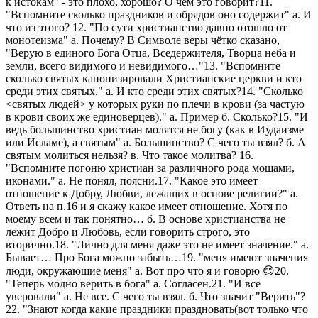
к истокам" - это плохо, хорошо? О чём это говорит?
11.
"Вспомните сколько праздников и обрядов оно содержит"
а. И
что из этого?
12. "По сути христианство давно отошло от
монотеизма"
а. Почему? В Символе веры чётко сказано,
"Верую в единого Бога
Отца, Вседержителя, Творца неба и
земли, всего видимого и
невидимого…"
13. "Вспомните
сколько святых канонизировали Христианские церкви и кто
среди этих святых."
а. И кто среди этих святых?
14. "Сколько
<святых людей> у которых руки по плечи в крови (за частую
в крови своих же единоверцев)."
а. Пример
б. Сколько?
15. "И
ведь большинство христиан молятся не богу (как в Иудаизме
или Исламе), а святым"
а. Большинство? С чего ты взял?
б. А
святым молиться нельзя?
в. Что такое молитва?
16.
"Вспомните погоню христиан за различного рода мощами,
иконами."
а. Не понял, поясни.
17. "Какое это имеет
отношение к Добру, Любви, лежащих в основе религии?"
а.
Ответь на п.16 и я скажу какое имеет отношение. Хотя по
моему всем и так понятно…
б. В основе христианства не
лежит Добро и Любовь, если говорить
строго, это
вторично.
18. "Лично для меня даже это не имеет значение."
а.
Бывает… Про Бога можно забыть…
19. "меня имеют значения
люди, окружающие меня"
а. Вот про что я и говорю 😊
20.
"Теперь модно верить в бога"
а. Согласен.
21. "И все
уверовали"
а. Не все. С чего ты взял.
б. Что значит "Верить"?
22. "Знают когда какие праздники праздновать(вот только что