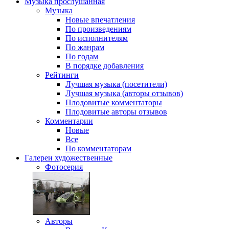
Музыка
прослушанная
Музыка
Новые впечатления
По произведениям
По исполнителям
По жанрам
По годам
В порядке добавления
Рейтинги
Лучшая музыка (посетители)
Лучшая музыка (авторы отзывов)
Плодовитые комментаторы
Плодовитые авторы отзывов
Комментарии
Новые
Все
По комментаторам
Галереи
художественные
Фотосерия
Авторы