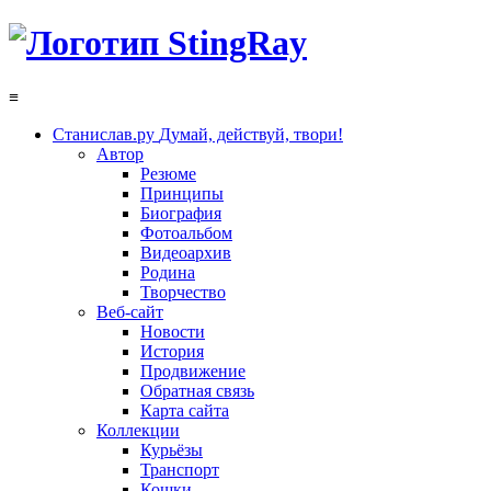
≡
Станислав.ру
Думай, действуй, твори!
Автор
Резюме
Принципы
Биография
Фотоальбом
Видеоархив
Родина
Творчество
Веб-сайт
Новости
История
Продвижение
Обратная связь
Карта сайта
Коллекции
Курьёзы
Транспорт
Кошки