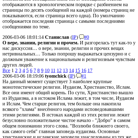
отображаются в хронологическом порядке с разбиением на
страницы по десять сообщений на каждой (номера страниц не
показываются, если страница всего одна). По умолчанию
отображается последняя страница с самыми последниями
сообщениями по теме.
2006-03-06 18:01:14
Станислав
(
IP
)
#0
О вере, знании, религии и прочем.
И разгорелась тут как-то у
нас дискуссия… о вере, знании, религии и прочих вещах
нетривиальных… Только попрошу выражаться цензурно и с
должным уважение к национальным и религиозным чувствам
других людей.
Все
1
2
3
4
5
6
7
8
9
10
11
12
13
14
15
16
17
2006-03-06 18:19:06
tyomchick
(
IP
)
#1
На данный момент существует 3 наиболее крупные
монотеистические религии. Иудаизм, Христианство, Ислам.
Все они имеют общий корень. По сути, Христианство вышло
из Иудаизма, а в истоком Ислама лежит, в том числе, Иудаизм
и Ислам. Чем старше религия, тем больше она накопила
всякого "хлама" внесённого народами исповедовавшими
этими религиями. В истоках каждой из этих религии лежит
безусловно положительное чистое начало - "Добро" в самом
общем понимании этого слова. "Возлюби ближнего своего,
как самого себя" главная заповедь иудаизма. Основные
христианские и исламские заповеди унаследованы из тех же