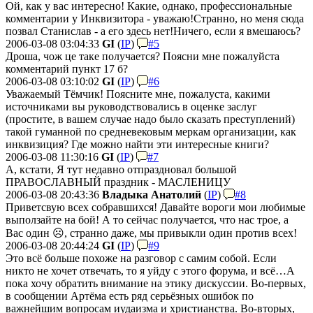
Ой, как у вас интересно! Какие, однако, профессиональные
комментарии у Инквизитора - уважаю!
Странно, но меня сюда
позвал Станислав - а его здесь нет!
Ничего, если я вмешаюсь?
2006-03-08 03:04:33
GI
(
IP
)
#5
Дроша, чож це таке получается? Поясни мне пожалуйста
комментарий пункт 17 б?
2006-03-08 03:10:02
GI
(
IP
)
#6
Уважаемый Тёмчик! Поясните мне, пожалуста, какими
источниками вы руководствовались в оценке заслуг
(простите, в вашем случае надо было сказать преступлений)
такой гуманной по средневековым меркам организации, как
инквизиция? Где можно найти эти интересные книги?
2006-03-08 11:30:16
GI
(
IP
)
#7
А, кстати, Я тут недавно отпраздновал большой
ПРАВОСЛАВНЫЙ праздник - МАСЛЕНИЦУ
2006-03-08 20:43:36
Владыка Анатолий
(
IP
)
#8
Приветсвую всех собравшихся! Давайте вороги мои любимые
выползайте на бой! А то сейчас получается, что нас трое, а
Вас один ☹️, странно даже, мы привыкли один против всех!
2006-03-08 20:44:24
GI
(
IP
)
#9
Это всё больше похоже на разговор с самим собой. Если
никто не хочет отвечать, то я уйду с этого форума, и всё…
А
пока хочу обратить внимание на этику дискуссии. Во-первых,
в сообщении Артёма есть ряд серьёзных ошибок по
важнейшим вопросам иудаизма и христианства. Во-вторых,