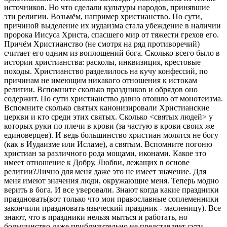
источников.
Но что сделали культуры народов, принявшие
эти религии. Возьмём, например христианство. По сути,
причиной выделение их иудаизма стала убеждение в наличии
пророка Иисуса Христа, спасшего мир от тяжести грехов его.
Причём Христианство (не смотря на ряд противоречий)
считает его одним из воплощений бога.
Сколько всего было в
истории христианства: расколы, инквизиция, крестовые
походы. Христианство разделилось на кучу конфессий, по
причинам не имеющим никакого отношения к истокам
религии. Вспомните сколько праздников и обрядов оно
содержит. По сути христианство давно отошло от монотеизма.
Вспомните сколько святых канонизировали Христианские
церкви и кто среди этих святых. Сколько <святых людей> у
которых руки по плечи в крови (за частую в крови своих же
единоверцев). И ведь большинство христиан молятся не богу
(как в Иудаизме или Исламе), а святым. Вспомните погоню
христиан за различного рода мощами, иконами. Какое это
имеет отношение к Добру, Любви, лежащих в основе
религии?
Лично для меня даже это не имеет значение. Для
меня имеют значения люди, окружающие меня. Теперь модно
верить в бога. И все уверовали. Знают когда какие праздники
праздновать(вот только что мои православные соплеменники
закончили праздновать языческий праздник - масленицу). Все
знают, что в праздники нельзя мыться и работать, но
большинство даже приблизительно не представляет сути