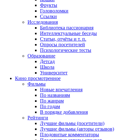
Фрукты
Головоломки
Ссылки
Исследования
Библиотека пассионария
Интеллектуальные беседы
Статьи, отчёты и т. п.
Опросы посетителей
Психологические тесты
Образование
Детсад
Школа
Университет
Кино
просмотренное
Фильмы
Новые впечатления
По названиям
По жанрам
По годам
В порядке добавления
Рейтинги
Лучшие фильмы (посетители)
Лучшие фильмы (авторы отзывов)
Плодовитые комментаторы