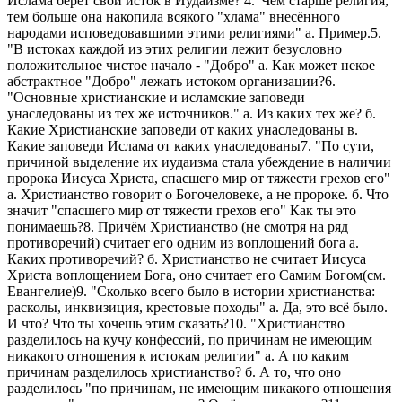
Ислама берёт свой исток в Иудаизме?
4."Чем старше религия,
тем больше она накопила всякого "хлама" внесённого
народами исповедовавшими этими религиями"
а. Пример.
5.
"В истоках каждой из этих религии лежит безусловно
положительное чистое начало - "Добро"
а. Как может некое
абстрактное "Добро" лежать истоком организации?
6.
"Основные христианские и исламские заповеди
унаследованы из тех же источников."
а. Из каких тех же?
б.
Какие Христианские заповеди от каких унаследованы
в.
Какие заповеди Ислама от каких унаследованы
7. "По сути,
причиной выделение их иудаизма стала убеждение в наличии
пророка Иисуса Христа, спасшего мир от тяжести грехов его"
а. Христианство говорит о Богочеловеке, а не пророке.
б. Что
значит "спасшего мир от тяжести грехов его" Как ты это
понимаешь?
8. Причём Христианство (не смотря на ряд
противоречий) считает его одним из воплощений бога
а.
Каких противоречий?
б. Христианство не считает Иисуса
Христа воплощением Бога, оно
считает его Самим Богом(см.
Евангелие)
9. "Сколько всего было в истории христианства:
расколы, инквизиция, крестовые походы"
а. Да, это всё было.
И что? Что ты хочешь этим сказать?
10. "Христианство
разделилось на кучу конфессий, по причинам не имеющим
никакого отношения к истокам религии"
а. А по каким
причинам разделилось христианство?
б. А то, что оно
разделилось "по причинам, не имеющим никакого
отношения