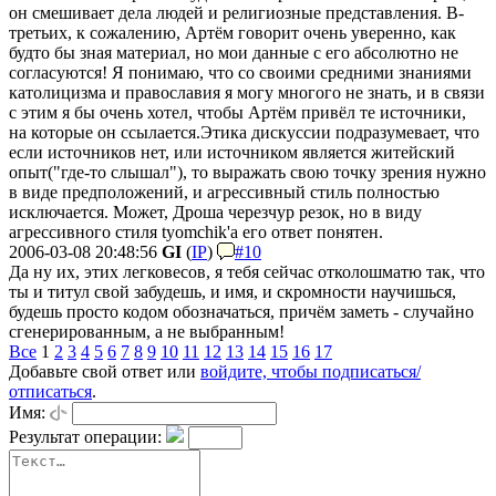
он смешивает дела людей и религиозные представления. В-
третьих, к сожалению, Артём говорит очень уверенно, как
будто бы зная материал, но мои данные с его абсолютно не
согласуются! Я понимаю, что со своими средними знаниями
католицизма и православия я могу многого не знать, и в связи
с этим я бы очень хотел, чтобы Артём привёл те источники,
на которые он ссылается.
Этика дискуссии подразумевает, что
если источников нет, или источником является житейский
опыт("где-то слышал"), то выражать свою точку зрения нужно
в виде предположений, и агрессивный стиль полностью
исключается. Может, Дроша черезчур резок, но в виду
агрессивного стиля tyomchik'а его ответ понятен.
2006-03-08 20:48:56
GI
(
IP
)
#10
Да ну их, этих легковесов, я тебя сейчас отколошматю так, что
ты и титул свой забудешь, и имя, и скромности научишься,
будешь просто кодом обозначаться, причём заметь - случайно
сгенерированным, а не выбранным!
Все
1
2
3
4
5
6
7
8
9
10
11
12
13
14
15
16
17
Добавьте свой ответ или
войдите, чтобы подписаться/
отписаться
.
Имя:
Результат операции: