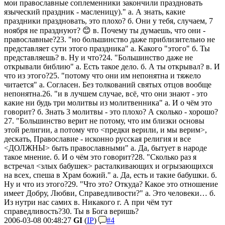
мои православные соплеменники закончили праздновать
языческий праздник - масленицу)."
а. А знать, какие
праздники праздновать, это плохо?
б. Они у тебя, случаем, 7
ноября не празднуют? 😊
в. Почему ты думаешь, что они -
православные?
23. "но большинство даже приблизительно не
представляет сути этого праздника"
а. Какого "этого"
б. Ты
представляешь?
в. Ну и что?
24. "Большинство даже не
открывали библию"
а. Есть такое дело.
б. А ты открывал?
в. И
что из этого?
25. "потому что они им непонятна и тяжело
читается"
а. Согласен. Без толкований святых отцов вообще
непонятна.
26. "и в лучшем случае, всё, что они знают - это
какие ни будь три молитвы из молитвенника"
а. И о чём это
говорит?
б. Знать 3 молитвы - это плохо? А сколько - хорошо?
27. "Большинство верит не потому, что им близки основы
этой религии, а потому что <предки верили, и мы верим>,
дескать, Православие - исконно русская религия и все
<ДОЛЖНЫ> быть православными"
а. Да, бытует в народе
такое мнение.
б. И о чём это говорит?
28. "Сколько раз я
встречал <злых бабушек> расталкивающих и огрызающихся
на всех, спеша в Храм божий."
а. Да, есть и такие бабушки.
б.
Ну и что из этого?
29. "Что это? Откуда? Какое это отношение
имеет Добру, Любви, Справедливости?"
а. Это человеки…
б.
Из нутри нас самих
в. Никакого
г. А при чём тут
справедливость?
30. Ты в Бога веришь?
2006-03-08 00:48:27
GI
(
IP
)
#4