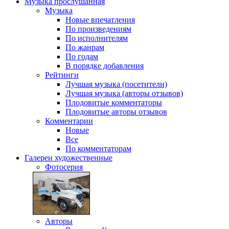
Музыка
прослушанная
Музыка
Новые впечатления
По произведениям
По исполнителям
По жанрам
По годам
В порядке добавления
Рейтинги
Лучшая музыка (посетители)
Лучшая музыка (авторы отзывов)
Плодовитые комментаторы
Плодовитые авторы отзывов
Комментарии
Новые
Все
По комментаторам
Галереи
художественные
Фотосерия
Авторы