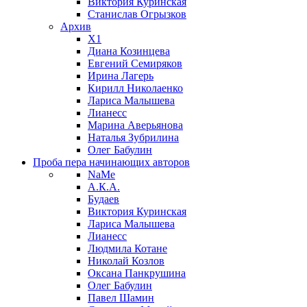
Виктория Куринская
Станислав Огрызков
Архив
X1
Диана Козинцева
Евгений Семиряков
Ирина Лагерь
Кирилл Николаенко
Лариса Малышева
Лианесс
Марина Аверьянова
Наталья Зубрилина
Олег Бабулин
Проба пера
начинающих авторов
NaMe
А.К.А.
Будаев
Виктория Куринская
Лариса Малышева
Лианесс
Людмила Котане
Николай Козлов
Оксана Панкрушина
Олег Бабулин
Павел Шамин