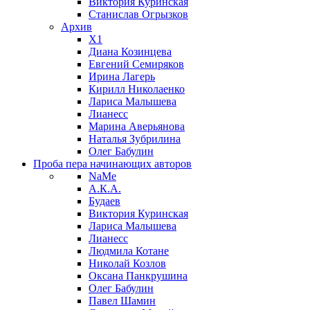
Виктория Куринская
Станислав Огрызков
Архив
X1
Диана Козинцева
Евгений Семиряков
Ирина Лагерь
Кирилл Николаенко
Лариса Малышева
Лианесс
Марина Аверьянова
Наталья Зубрилина
Олег Бабулин
Проба пера
начинающих авторов
NaMe
А.К.А.
Будаев
Виктория Куринская
Лариса Малышева
Лианесс
Людмила Котане
Николай Козлов
Оксана Панкрушина
Олег Бабулин
Павел Шамин