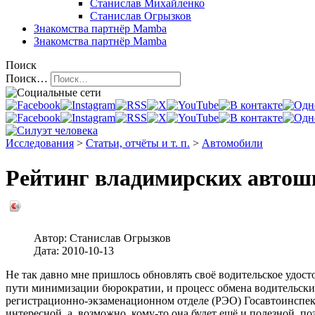
Станислав Михайленко
Станислав Огрызков
Знакомства
партнёр Mamba
Знакомства
партнёр Mamba
Поиск
Поиск…
Исследования
>
Статьи, отчёты и т. п.
>
Автомобили
Рейтинг владимирских автош
Автор:
Станислав Огрызков
Дата:
2010-10-13
Не так давно мне пришлось обновлять своё водительское удостов
пути минимизации бюрократии, и процесс обмена водительских 
регистрационно-экзаменационном отделе (РЭО) Госавтоинспек
интересной, а, возможно, кому-то она будет ещё и полезной, п