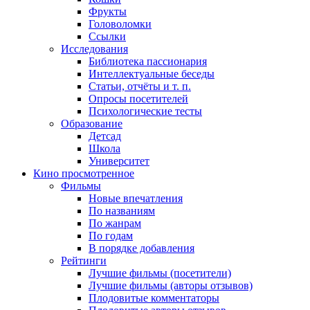
Фрукты
Головоломки
Ссылки
Исследования
Библиотека пассионария
Интеллектуальные беседы
Статьи, отчёты и т. п.
Опросы посетителей
Психологические тесты
Образование
Детсад
Школа
Университет
Кино
просмотренное
Фильмы
Новые впечатления
По названиям
По жанрам
По годам
В порядке добавления
Рейтинги
Лучшие фильмы (посетители)
Лучшие фильмы (авторы отзывов)
Плодовитые комментаторы