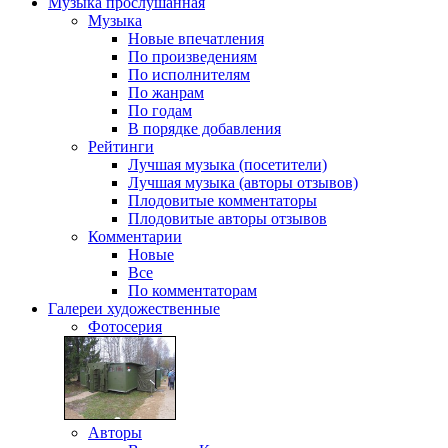
Музыка
прослушанная
Музыка
Новые впечатления
По произведениям
По исполнителям
По жанрам
По годам
В порядке добавления
Рейтинги
Лучшая музыка (посетители)
Лучшая музыка (авторы отзывов)
Плодовитые комментаторы
Плодовитые авторы отзывов
Комментарии
Новые
Все
По комментаторам
Галереи
художественные
Фотосерия
Авторы