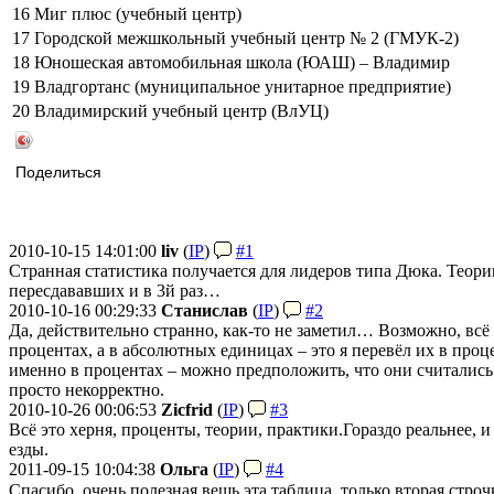
16
Миг плюс (учебный центр)
17
Городской межшкольный учебный центр № 2 (ГМУК-2)
18
Юношеская автомобильная школа (ЮАШ) – Владимир
19
Владгортанс (муниципальное унитарное предприятие)
20
Владимирский учебный центр (ВлУЦ)
Поделиться
2010-10-15 14:01:00
liv
(
IP
)
#1
Странная статистика получается для лидеров типа Дюка. Теори
пересдававших и в 3й раз…
2010-10-16 00:29:33
Станислав
(
IP
)
#2
Да, действительно странно, как-то не заметил… Возможно, всё 
процентах, а в абсолютных единицах – это я перевёл их в про
именно в процентах – можно предположить, что они считались н
просто некорректно.
2010-10-26 00:06:53
Zicfrid
(
IP
)
#3
Всё это херня, проценты, теории, практики.
Гораздо реальнее, и
езды.
2011-09-15 10:04:38
Ольга
(
IP
)
#4
Спасибо, очень полезная вещь эта таблица, только вторая строч