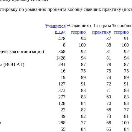
ртировку по убыванию процента вообще сдавших практику (посл
% сдавших с 1-го раза
% вообще
Учащихся
в год
теорию
практику
теорию
478
94
87
91
8
100
88
100
ческая организация)
368
92
81
92
1428
94
81
94
та (ВОЦ АТ)
291
87
78
87
16
75
75
75
19
89
74
89
127
91
72
91
373
83
71
83
277
83
69
83
128
84
70
83
22
82
68
77
49
82
73
81
р
288
77
68
100
55
84
65
84