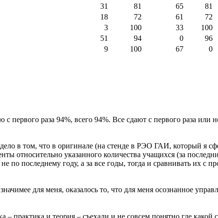
31
81
65
81
18
72
61
72
3
100
33
100
51
94
0
96
9
100
67
0
ю с первого раза 94%, всего 94%.
Все сдают с первого раза или 
дело в том, что в оригинале (на стенде в РЭО ГАИ, который я с
центы относительно указанного количества учащихся (за последн
е по последнему году, а за все годы, тогда и сравнивать их с п
 значимее для меня, оказалось то, что для меня осознанное упра
ка – практика и теория – съехали и не совсем понятно где какой 