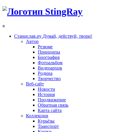
≡
Станислав.ру
Думай, действуй, твори!
Автор
Резюме
Принципы
Биография
Фотоальбом
Видеоархив
Родина
Творчество
Веб-сайт
Новости
История
Продвижение
Обратная связь
Карта сайта
Коллекции
Курьёзы
Транспорт
Кошки