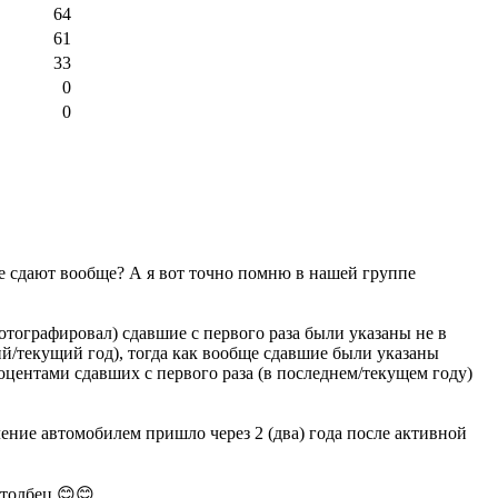
64
61
33
0
0
не сдают вообще?
А я вот точно помню в нашей группе
фотографировал) сдавшие с первого раза были указаны не в
ий/текущий год), тогда как вообще сдавшие были указаны
роцентами сдавших с первого раза (в последнем/текущем году)
вление автомобилем пришло через 2 (два) года после активной
столбец 😊😊