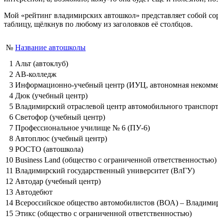
Мой «рейтинг владимирских автошкол» представляет собой со
таблицу, щёлкнув по любому из заголовков её столбцов.
№
Название автошколы
1
Альт (автоклуб)
2
АВ-колледж
3
Информационно-учебный центр (ИУЦ, автономная некоммер
4
Дюк (учебный центр)
5
Владимирский отраслевой центр автомобильного транспор
6
Светофор (учебный центр)
7
Профессиональное училище № 6 (ПУ-6)
8
Автоплюс (учебный центр)
9
РОСТО (автошкола)
10
Business Land (общество с ограниченной ответственностью)
11
Владимирский государственный университет (ВлГУ)
12
Автодар (учебный центр)
13
Автодебют
14
Всероссийское общество автомобилистов (ВОА) – Владими
15
Этикс (общество с ограниченной ответственностью)