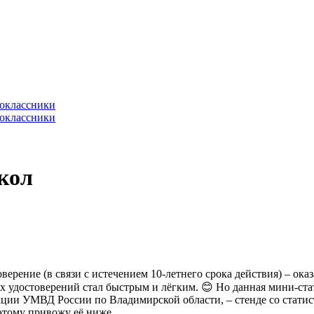
кол
ерение (в связи с истечением 10-летнего срока действия) – оказ
удостоверений стал быстрым и лёгким. 😊 Но данная мини-статья 
ции УМВД России по Владимирской области, – стенде со статис
оэтому привожу её ниже.