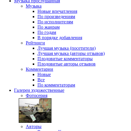
Музыка
прослушанная
Музыка
Новые впечатления
По произведениям
По исполнителям
По жанрам
По годам
В порядке добавления
Рейтинги
Лучшая музыка (посетители)
Лучшая музыка (авторы отзывов)
Плодовитые комментаторы
Плодовитые авторы отзывов
Комментарии
Новые
Все
По комментаторам
Галереи
художественные
Фотосерия
Авторы