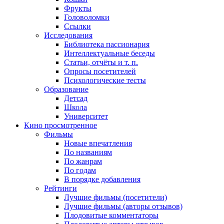
Фрукты
Головоломки
Ссылки
Исследования
Библиотека пассионария
Интеллектуальные беседы
Статьи, отчёты и т. п.
Опросы посетителей
Психологические тесты
Образование
Детсад
Школа
Университет
Кино
просмотренное
Фильмы
Новые впечатления
По названиям
По жанрам
По годам
В порядке добавления
Рейтинги
Лучшие фильмы (посетители)
Лучшие фильмы (авторы отзывов)
Плодовитые комментаторы