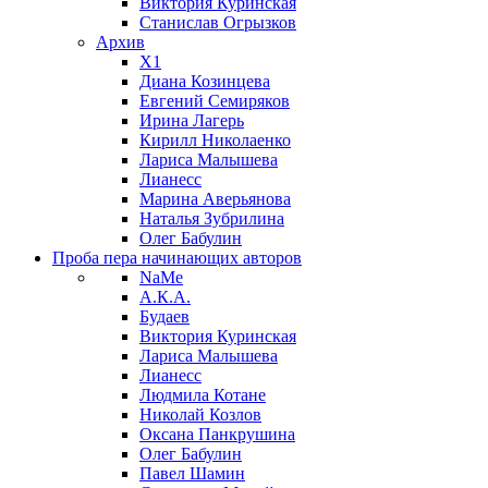
Виктория Куринская
Станислав Огрызков
Архив
X1
Диана Козинцева
Евгений Семиряков
Ирина Лагерь
Кирилл Николаенко
Лариса Малышева
Лианесс
Марина Аверьянова
Наталья Зубрилина
Олег Бабулин
Проба пера
начинающих авторов
NaMe
А.К.А.
Будаев
Виктория Куринская
Лариса Малышева
Лианесс
Людмила Котане
Николай Козлов
Оксана Панкрушина
Олег Бабулин
Павел Шамин