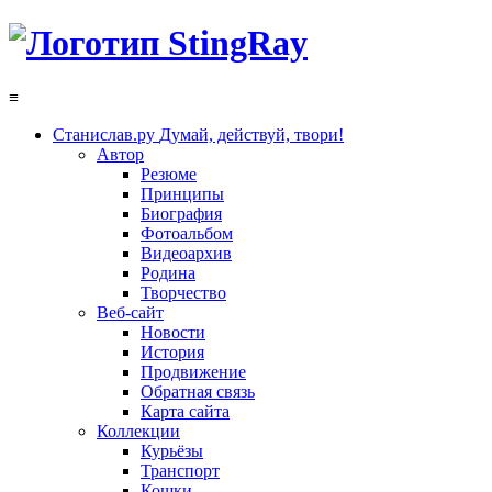
≡
Станислав.ру
Думай, действуй, твори!
Автор
Резюме
Принципы
Биография
Фотоальбом
Видеоархив
Родина
Творчество
Веб-сайт
Новости
История
Продвижение
Обратная связь
Карта сайта
Коллекции
Курьёзы
Транспорт
Кошки