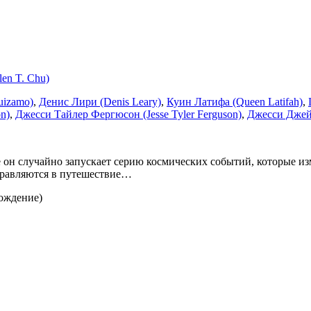
len T. Chu)
uizamo)
,
Денис Лири (Denis Leary)
,
Куин Латифа (Queen Latifah)
,
n)
,
Джесси Тайлер Фергюсон (Jesse Tyler Ferguson)
,
Джесси Джей (
е он случайно запускает серию космических событий, которые и
тправляются в путешествие…
вождение)