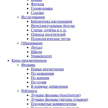
Фрукты
Головоломки
Ссылки
Исследования
Библиотека пассионария
Интеллектуальные беседы
Статьи, отчёты и т. п.
Опросы посетителей
Психологические тесты
Образование
Детсад
Школа
Университет
Кино
просмотренное
Фильмы
Новые впечатления
По названиям
По жанрам
По годам
В порядке добавления
Рейтинги
Лучшие фильмы (посетители)
Лучшие фильмы (авторы отзывов)
Плодовитые комментаторы