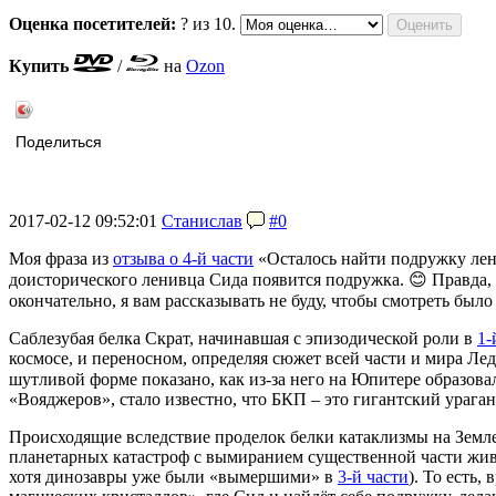
Оценка посетителей:
?
из 10.
Купить
/
на
Ozon
Поделиться
2017-02-12 09:52:01
Станислав
#0
Моя фраза из
отзыва о 4-й части
«Осталось найти подружку ленив
доисторического ленивца Сида появится подружка. 😊 Правда, 
окончательно, я вам рассказывать не буду, чтобы смотреть было
Саблезубая белка Скрат, начинавшая с эпизодической роли в
1-
космосе, и переносном, определяя сюжет всей части и мира Ле
шутливой форме показано, как из-за него на Юпитере образов
«Вояджеров», стало известно, что БКП – это гигантский ураган
Происходящие вследствие проделок белки катаклизмы на Земл
планетарных катастроф с вымиранием существенной части живы
хотя динозавры уже были «вымершими» в
3-й части
). То есть,