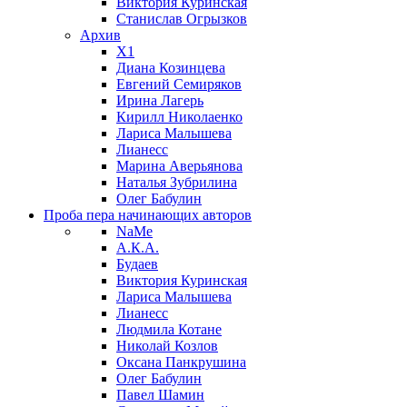
Виктория Куринская
Станислав Огрызков
Архив
X1
Диана Козинцева
Евгений Семиряков
Ирина Лагерь
Кирилл Николаенко
Лариса Малышева
Лианесс
Марина Аверьянова
Наталья Зубрилина
Олег Бабулин
Проба пера
начинающих авторов
NaMe
А.К.А.
Будаев
Виктория Куринская
Лариса Малышева
Лианесс
Людмила Котане
Николай Козлов
Оксана Панкрушина
Олег Бабулин
Павел Шамин