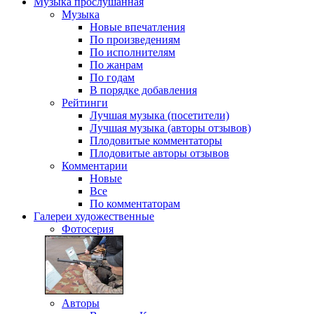
Музыка
прослушанная
Музыка
Новые впечатления
По произведениям
По исполнителям
По жанрам
По годам
В порядке добавления
Рейтинги
Лучшая музыка (посетители)
Лучшая музыка (авторы отзывов)
Плодовитые комментаторы
Плодовитые авторы отзывов
Комментарии
Новые
Все
По комментаторам
Галереи
художественные
Фотосерия
Авторы