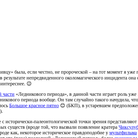
цу» была, если честно, не пророческой – на тот момент я уже п
в результате непредвиденного околомагического инцидента она 
 интереснее. 😉
й части
«Ледникового периода», в данной части играет роль уже
дникового периода вообще. Он там случайно такого начудила, ч
алось
Большое красное пятно
😊 (БКП), в устаревшем предположен
).
е с исторически-палеонтологической точки зрения представляю
х существ (вроде той, что вызвали появление кратера
Чиксулу
 вроде как, некоторое историческое правдоподобие у
мультфильма