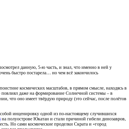
осмотрел данную, 5-ю часть, и знал, что именно в ней у
очень быстро постарела… но чем всё закончилось
 поистине космических масштабов, в прямом смысле, находясь в
то повлиял даже на формирование Солнечной системы – в
ии, что оно имеет твёрдую природу (это сейчас, после полётов
т собой инценировку одной из по-настоящему случившихся
б
на полуострове Юкатан и стали причиной гибели динозавров,
есть. Но сами космические проделки Скрата и «город