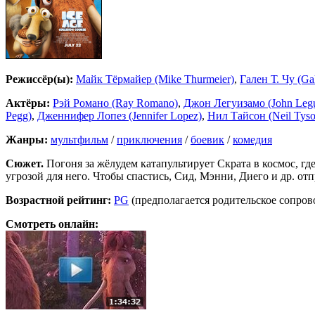
Режиссёр(ы):
Майк Тёрмайер (Mike Thurmeier)
,
Гален Т. Чу (Ga
Актёры:
Рэй Романо (Ray Romano)
,
Джон Легуизамо (John Leg
Pegg)
,
Дженнифер Лопез (Jennifer Lopez)
,
Нил Тайсон (Neil Tyso
Жанры:
мультфильм
/
приключения
/
боевик
/
комедия
Сюжет.
Погоня за жёлудем катапультирует Скрата в космос, гд
угрозой для него. Чтобы спастись, Сид, Мэнни, Диего и др. о
Возрастной рейтинг:
PG
(предполагается родительское сопро
Смотреть онлайн: