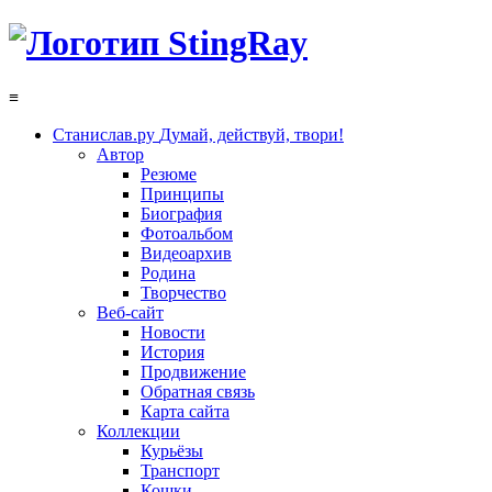
≡
Станислав.ру
Думай, действуй, твори!
Автор
Резюме
Принципы
Биография
Фотоальбом
Видеоархив
Родина
Творчество
Веб-сайт
Новости
История
Продвижение
Обратная связь
Карта сайта
Коллекции
Курьёзы
Транспорт
Кошки