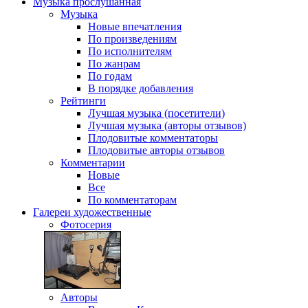
Музыка
прослушанная
Музыка
Новые впечатления
По произведениям
По исполнителям
По жанрам
По годам
В порядке добавления
Рейтинги
Лучшая музыка (посетители)
Лучшая музыка (авторы отзывов)
Плодовитые комментаторы
Плодовитые авторы отзывов
Комментарии
Новые
Все
По комментаторам
Галереи
художественные
Фотосерия
Авторы