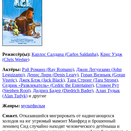
Режиссёр(ы):
Карлос Салдана (Carlos Saldanha)
,
Крис Уэдж
(Chris Wedge)
Актёры:
Рэй Романо (Ray Romano)
,
Джон Легуизамо (John
Leguizamo)
,
Денис Лири (Denis Leary)
,
Горан Визньик (Goran
Visnjic)
,
Джек Блэк (Jack Black)
,
Тара Стронг (Tara Strong)
,
Седрик «Развлекатель» (Cedric the Entertainer)
,
Стивен Рут
(Stephen Root)
,
Дидрих Бадер (Diedrich Bader)
,
Алан Тудык
(Alan Tudyk)
и другие
Жанры:
мультфильм
Сюжет.
Отказавшийся мигрировать от надвигающихся
холодов на юг угрюмый мамонт Манфред и брошенный
ленивец Сид случайно находят человеческого детёныша и