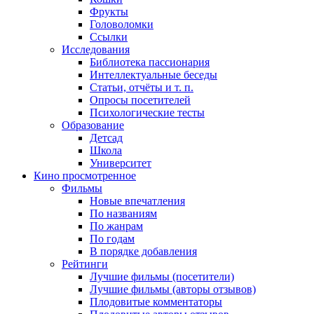
Фрукты
Головоломки
Ссылки
Исследования
Библиотека пассионария
Интеллектуальные беседы
Статьи, отчёты и т. п.
Опросы посетителей
Психологические тесты
Образование
Детсад
Школа
Университет
Кино
просмотренное
Фильмы
Новые впечатления
По названиям
По жанрам
По годам
В порядке добавления
Рейтинги
Лучшие фильмы (посетители)
Лучшие фильмы (авторы отзывов)
Плодовитые комментаторы