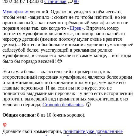
2002-04-07 13:44:00
Станислав
#0
Мультфильм
хороший. Однако не увидел я в нём чего-то,
чтобы меня «зацепило»: сюжет не то чтобы избитый, но не
оригинальный, а как именно трёхмерный мультфильм он не
поразил меня так, как когда-то «
Шрек»
. Впрочем, юмор
пытается мультфильм «вытянуть», но юмор часто какой-то
чересчур детский (именно поэтому мульт очень нравится
детям)… Вот если бы больше внимания уделили сумасшедшей
саблезубой белке, участвующей в рекламном ролике
мультфильма, в самом его начале и в самом конце, – вот тогда
было бы гораздо веселей! 😊
Эта самая белка – «классический» пример того, как
второстепенный персонаж мультфильма является более ярким
и запоминающимся по окончании просмотра, чем даже его
главные персонажи. И да, если вы не в курсе, это не
полностью выдуманный персонаж – у него есть исторический
прототип, вымерший вид примитивных млекопитающих из
мелового периода,
Cronopio dentiacutus
. 😮
Общая оценка:
8
из 10 (очень хорошо).
Добавьте свой комментарий,
почитайте уже добавленные