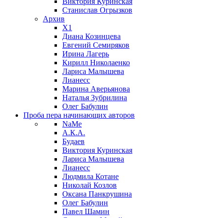
Виктория Куринская
Станислав Огрызков
Архив
X1
Диана Козинцева
Евгений Семиряков
Ирина Лагерь
Кирилл Николаенко
Лариса Малышева
Лианесс
Марина Аверьянова
Наталья Зубрилина
Олег Бабулин
Проба пера
начинающих авторов
NaMe
А.К.А.
Будаев
Виктория Куринская
Лариса Малышева
Лианесс
Людмила Котане
Николай Козлов
Оксана Панкрушина
Олег Бабулин
Павел Шамин