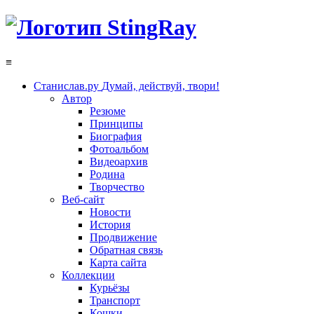
≡
Станислав.ру
Думай, действуй, твори!
Автор
Резюме
Принципы
Биография
Фотоальбом
Видеоархив
Родина
Творчество
Веб-сайт
Новости
История
Продвижение
Обратная связь
Карта сайта
Коллекции
Курьёзы
Транспорт
Кошки