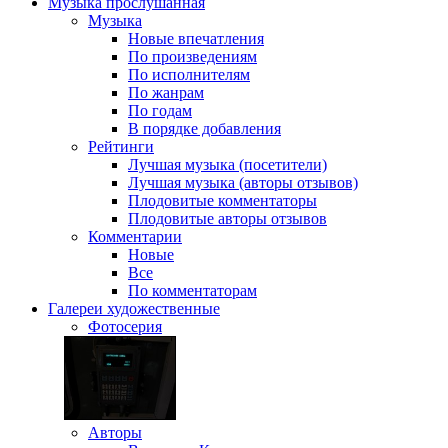
Музыка
прослушанная
Музыка
Новые впечатления
По произведениям
По исполнителям
По жанрам
По годам
В порядке добавления
Рейтинги
Лучшая музыка (посетители)
Лучшая музыка (авторы отзывов)
Плодовитые комментаторы
Плодовитые авторы отзывов
Комментарии
Новые
Все
По комментаторам
Галереи
художественные
Фотосерия
Авторы