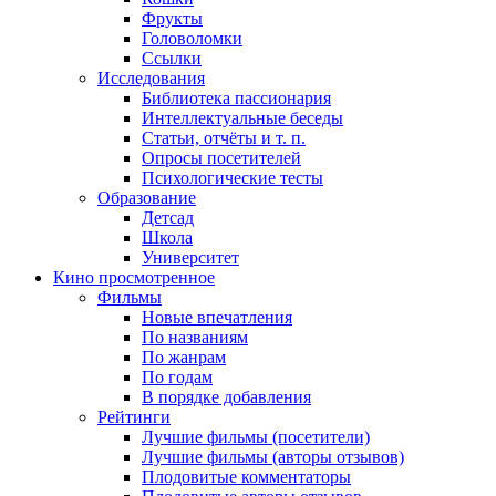
Фрукты
Головоломки
Ссылки
Исследования
Библиотека пассионария
Интеллектуальные беседы
Статьи, отчёты и т. п.
Опросы посетителей
Психологические тесты
Образование
Детсад
Школа
Университет
Кино
просмотренное
Фильмы
Новые впечатления
По названиям
По жанрам
По годам
В порядке добавления
Рейтинги
Лучшие фильмы (посетители)
Лучшие фильмы (авторы отзывов)
Плодовитые комментаторы