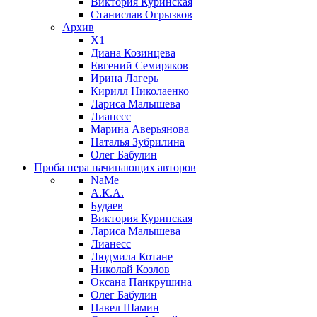
Виктория Куринская
Станислав Огрызков
Архив
X1
Диана Козинцева
Евгений Семиряков
Ирина Лагерь
Кирилл Николаенко
Лариса Малышева
Лианесс
Марина Аверьянова
Наталья Зубрилина
Олег Бабулин
Проба пера
начинающих авторов
NaMe
А.К.А.
Будаев
Виктория Куринская
Лариса Малышева
Лианесс
Людмила Котане
Николай Козлов
Оксана Панкрушина
Олег Бабулин
Павел Шамин