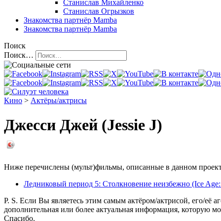
Станислав Михайленко
Станислав Огрызков
Знакомства
партнёр Mamba
Знакомства
партнёр Mamba
Поиск
Поиск…
Кино
>
Актёры/актрисы
Джесси Джей (Jessie J)
Ниже перечислены (мульт)фильмы, описанные в данном проекте,
Ледниковый период 5: Столкновение неизбежно (Ice Age: C
P. S. Если Вы являетесь этим самым актёром/актрисой, его/её а
дополнительная или более актуальная информация, которую мо
Спасибо.