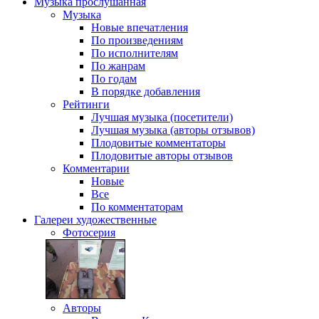
Музыка
прослушанная
Музыка
Новые впечатления
По произведениям
По исполнителям
По жанрам
По годам
В порядке добавления
Рейтинги
Лучшая музыка (посетители)
Лучшая музыка (авторы отзывов)
Плодовитые комментаторы
Плодовитые авторы отзывов
Комментарии
Новые
Все
По комментаторам
Галереи
художественные
Фотосерия
Авторы