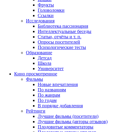
Фрукты
Головоломки
Ссылки
Исследования
Библиотека пассионария
Интеллектуальные беседы
Статьи, отчёты и т. п.
Опросы посетителей
Психологические тесты
Образование
Детсад
Школа
Университет
Кино
просмотренное
Фильмы
Новые впечатления
По названиям
По жанрам
По годам
В порядке добавления
Рейтинги
Лучшие фильмы (посетители)
Лучшие фильмы (авторы отзывов)
Плодовитые комментаторы