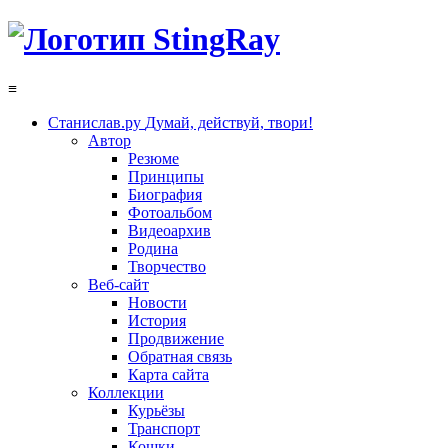
≡
Станислав.ру
Думай, действуй, твори!
Автор
Резюме
Принципы
Биография
Фотоальбом
Видеоархив
Родина
Творчество
Веб-сайт
Новости
История
Продвижение
Обратная связь
Карта сайта
Коллекции
Курьёзы
Транспорт
Кошки