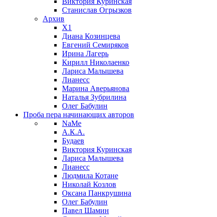
Виктория Куринская
Станислав Огрызков
Архив
X1
Диана Козинцева
Евгений Семиряков
Ирина Лагерь
Кирилл Николаенко
Лариса Малышева
Лианесс
Марина Аверьянова
Наталья Зубрилина
Олег Бабулин
Проба пера
начинающих авторов
NaMe
А.К.А.
Будаев
Виктория Куринская
Лариса Малышева
Лианесс
Людмила Котане
Николай Козлов
Оксана Панкрушина
Олег Бабулин
Павел Шамин