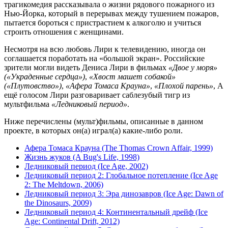
трагикомедия рассказывала о жизни рядового пожарного из
Нью-Йорка, который в перерывах между тушением пожаров,
пытается бороться с пристрастием к алкоголю и учиться
строить отношения с женщинами.
Несмотря на всю любовь Лири к телевидению, иногда он
соглашается поработать на «большой экран». Российские
зрители могли видеть Дениса Лири в фильмах
«Двое у моря»
(«Украденные сердца»)
,
«Хвост машет собакой»
(«Плутовство»)
,
«Афера Томаса Крауна»
,
«Плохой парень»
, А
ещё голосом Лири разговаривает саблезубый тигр из
мультфильма
«Ледниковый период»
.
Ниже перечислены (мульт)фильмы, описанные в данном
проекте, в которых он(а) играл(а) какие-либо роли.
Афера Томаса Крауна (The Thomas Crown Affair, 1999)
Жизнь жуков (A Bug's Life, 1998)
Ледниковый период (Ice Age, 2002)
Ледниковый период 2: Глобальное потепление (Ice Age
2: The Meltdown, 2006)
Ледниковый период 3: Эра динозавров (Ice Age: Dawn of
the Dinosaurs, 2009)
Ледниковый период 4: Континентальный дрейф (Ice
Age: Continental Drift, 2012)