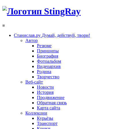
≡
Станислав.ру
Думай, действуй, твори!
Автор
Резюме
Принципы
Биография
Фотоальбом
Видеоархив
Родина
Творчество
Веб-сайт
Новости
История
Продвижение
Обратная связь
Карта сайта
Коллекции
Курьёзы
Транспорт
Кошки