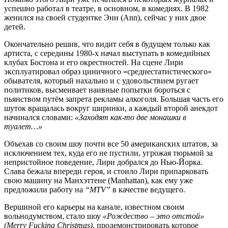
успешно работал в театре, в основном, в комедиях. В 1982
женился на своей студентке Энн (Ann), сейчас у них двое
детей.
Окончательно решив, что видит себя в будущем только как
артиста, с середины 1980-х начал выступать в комедийных
клубах Бостона и его окрестностей. На сцене Лири
эксплуатировал образ циничного «среднестатистического»
обывателя, который нахально и с удовольствием ругает
политиков, высмеивает наивные попытки бороться с
пьянством путём запрета рекламы алкоголя. Большая часть его
шуток вращалась вокруг ширинки, а каждый второй анекдот
начинался словами:
«Заходят как-то две монашки в
туалет…»
Объехав со своим шоу почти все 50 американских штатов, за
исключением тех, куда его не пустили, угрожая тюрьмой за
непристойное поведение, Лири добрался до Нью-Йорка.
Слава бежала впереди героя, и стоило Лири припарковать
свою машину на Манхэттене (Manhattan), как ему уже
предложили работу на
“MTV”
в качестве ведущего.
Вершиной его карьеры на канале, известном своим
вольнодумством, стало шоу
«Рождество – это отстой»
(Merry Fucking Christmas)
, продемонстрировать которое