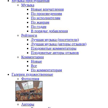
Музыка
прослушанная
Музыка
Новые впечатления
По произведениям
По исполнителям
По жанрам
По годам
В порядке добавления
Рейтинги
Лучшая музыка (посетители)
Лучшая музыка (авторы отзывов)
Плодовитые комментаторы
Плодовитые авторы отзывов
Комментарии
Новые
Все
По комментаторам
Галереи
художественные
Фотосерия
Авторы