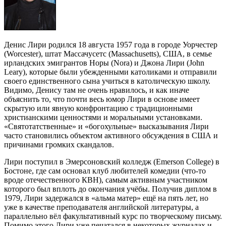
Денис Лири родился 18 августа 1957 года в городе Уорчестер
(Worcester), штат Массачусетс (Massachusetts), США, в семье
ирландских эмигрантов Норы (Nora) и Джона Лири (John
Leary), которые были убежденными католиками и отправили
своего единственного сына учиться в католическую школу.
Видимо, Денису там не очень нравилось, и как иначе
объяснить то, что почти весь юмор Лири в основе имеет
скрытую или явную конфронтацию с традиционными
христианскими ценностями и моральными установками.
«Святотатственные» и «богохульные» высказывания Лири
часто становились объектом активного обсуждения в США и
причинами громких скандалов.
Лири поступил в Эмерсоновский колледж (Emerson College) в
Бостоне, где сам основал клуб любителей комедии (что-то
вроде отечественного КВН), самым активным участником
которого был вплоть до окончания учёбы. Получив диплом в
1979, Лири задержался в «альма матер» ещё на пять лет, но
уже в качестве преподавателя английской литературы, а
параллельно вёл факультативный курс по творческому письму.
Помимо этого Лири уже печатался в некоторых журналах и