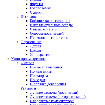
Фрукты
Головоломки
Ссылки
Исследования
Библиотека пассионария
Интеллектуальные беседы
Статьи, отчёты и т. п.
Опросы посетителей
Психологические тесты
Образование
Детсад
Школа
Университет
Кино
просмотренное
Фильмы
Новые впечатления
По названиям
По жанрам
По годам
В порядке добавления
Рейтинги
Лучшие фильмы (посетители)
Лучшие фильмы (авторы отзывов)
Плодовитые комментаторы