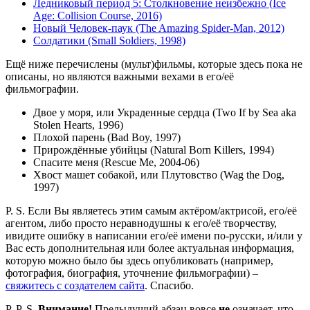
Ледниковый период 5: Столкновение неизбежно (Ice
Age: Collision Course, 2016)
Новый Человек-паук (The Amazing Spider-Man, 2012)
Солдатики (Small Soldiers, 1998)
Ещё ниже перечислены (мульт)фильмы, которые здесь пока не
описаны, но являются важными вехами в его/её
фильмографии.
Двое у моря, или Украденные сердца (Two If by Sea aka
Stolen Hearts, 1996)
Плохой парень (Bad Boy, 1997)
Прирождённые убийцы (Natural Born Killers, 1994)
Спасите меня (Rescue Me, 2004-06)
Хвост машет собакой, или Плутовство (Wag the Dog,
1997)
P. S. Если Вы являетесь этим самым актёром/актрисой, его/её
агентом, либо просто неравнодушны к его/её творчеству,
ивидите ошибку в написании его/её имени по-русски, и/или у
Вас есть дополнительная или более актуальная информация,
которую можно было бы здесь опубликовать (например,
фотография, биография, уточнение фильмографии) –
свяжитесь с создателем сайта
. Спасибо.
P. P. S.
Внимание!
Предыдущий абзац вовсе
не
означает, что