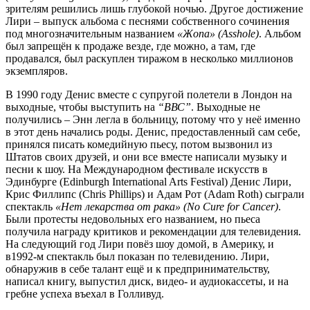
зрителям решились лишь глубокой ночью. Другое достижение
Лири – выпуск альбома с песнями собственного сочинения
под многозначительным названием
«Жопа» (Asshole)
. Альбом
был запрещён к продаже везде, где можно, а там, где
продавался, был раскуплен тиражом в несколько миллионов
экземпляров.
В 1990 году Денис вместе с супругой полетели в Лондон на
выходные, чтобы выступить на
“ВВС”
. Выходные не
получились – Энн легла в больницу, потому что у неё именно
в этот день начались роды. Денис, предоставленный сам себе,
принялся писать комедийную пьесу, потом вызвонил из
Штатов своих друзей, и они все вместе написали музыку и
песни к шоу. На Международном фестивале искусств в
Эдинбурге (Edinburgh International Arts Festival) Денис Лири,
Крис Филлипс (Chris Phillips) и Адам Рот (Adam Roth) сыграли
спектакль
«Нет лекарства от рака» (No Cure for Cancer)
.
Были протесты недовольных его названием, но пьеса
получила награду критиков и рекомендации для телевидения.
На следующий год Лири повёз шоу домой, в Америку, и
в1992-м спектакль был показан по телевидению. Лири,
обнаружив в себе талант ещё и к предпринимательству,
написал книгу, выпустил диск, видео- и аудиокассеты, и на
гребне успеха въехал в Голливуд.