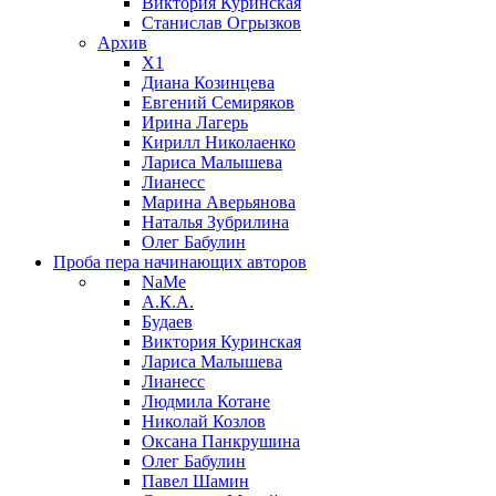
Виктория Куринская
Станислав Огрызков
Архив
X1
Диана Козинцева
Евгений Семиряков
Ирина Лагерь
Кирилл Николаенко
Лариса Малышева
Лианесс
Марина Аверьянова
Наталья Зубрилина
Олег Бабулин
Проба пера
начинающих авторов
NaMe
А.К.А.
Будаев
Виктория Куринская
Лариса Малышева
Лианесс
Людмила Котане
Николай Козлов
Оксана Панкрушина
Олег Бабулин
Павел Шамин