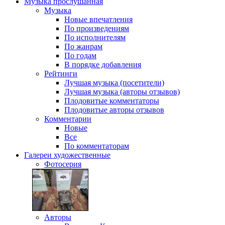
Музыка
прослушанная
Музыка
Новые впечатления
По произведениям
По исполнителям
По жанрам
По годам
В порядке добавления
Рейтинги
Лучшая музыка (посетители)
Лучшая музыка (авторы отзывов)
Плодовитые комментаторы
Плодовитые авторы отзывов
Комментарии
Новые
Все
По комментаторам
Галереи
художественные
Фотосерия
Авторы