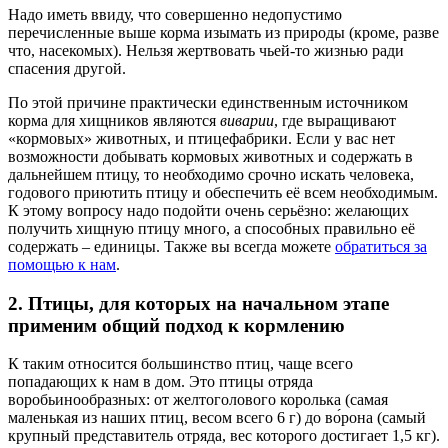
Надо иметь ввиду, что совершенно недопустимо
перечисленные выше корма изымать из природы (кроме, разве
что, насекомых). Нельзя жертвовать чьей-то жизнью ради
спасения другой.
По этой причине практически единственным источником
корма для хищников являются
виварии
, где выращивают
«кормовых» животных, и птицефабрики. Если у вас нет
возможности добывать кормовых животных и содержать в
дальнейшем птицу, то необходимо срочно искать человека,
годового приютить птицу и обеспечить её всем необходимым.
К этому вопросу надо подойти очень серьёзно: желающих
получить хищную птицу много, а способных правильно её
содержать – единицы. Также вы всегда можете
обратиться за
помощью к нам
.
2. Птицы, для которых на начальном этапе
применим общий подход к кормлению
К таким относится большинство птиц, чаще всего
попадающих к нам в дом. Это птицы отряда
воробьинообразных: от желтоголового королька (самая
маленькая из наших птиц, весом всего 6 г) до во́рона (самый
крупный представитель отряда, вес которого достигает 1,5 кг).