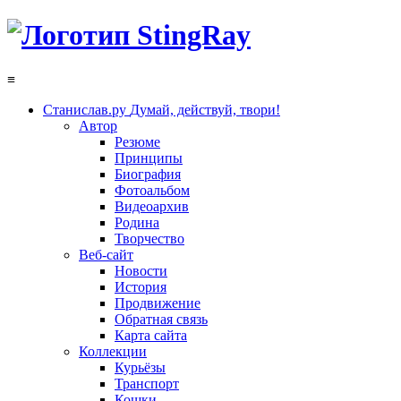
≡
Станислав.ру
Думай, действуй, твори!
Автор
Резюме
Принципы
Биография
Фотоальбом
Видеоархив
Родина
Творчество
Веб-сайт
Новости
История
Продвижение
Обратная связь
Карта сайта
Коллекции
Курьёзы
Транспорт
Кошки