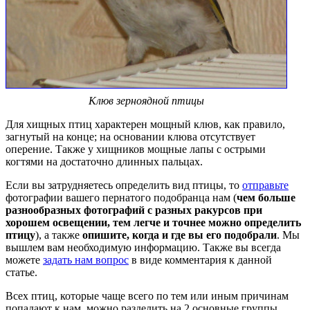
Клюв зерноядной птицы
Для хищных птиц характерен мощный клюв, как правило,
загнутый на конце; на основании клюва отсутствует
оперение. Также у хищников мощные лапы с острыми
когтями на достаточно длинных пальцах.
Если вы затрудняетесь определить вид птицы, то
отправьте
фотографии вашего пернатого подобранца нам (
чем больше
разнообразных фотографий с разных ракурсов при
хорошем освещении, тем легче и точнее можно определить
птицу
), а также
опишите, когда и где вы его подобрали
. Мы
вышлем вам необходимую информацию. Также вы всегда
можете
задать нам вопрос
в виде комментария к данной
статье.
Всех птиц, которые чаще всего по тем или иным причинам
попадают к нам, можно разделить на 2 основные группы.