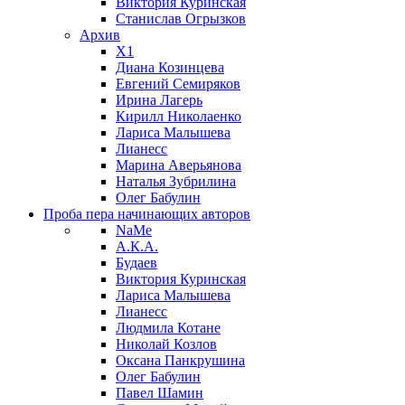
Виктория Куринская
Станислав Огрызков
Архив
X1
Диана Козинцева
Евгений Семиряков
Ирина Лагерь
Кирилл Николаенко
Лариса Малышева
Лианесс
Марина Аверьянова
Наталья Зубрилина
Олег Бабулин
Проба пера
начинающих авторов
NaMe
А.К.А.
Будаев
Виктория Куринская
Лариса Малышева
Лианесс
Людмила Котане
Николай Козлов
Оксана Панкрушина
Олег Бабулин
Павел Шамин