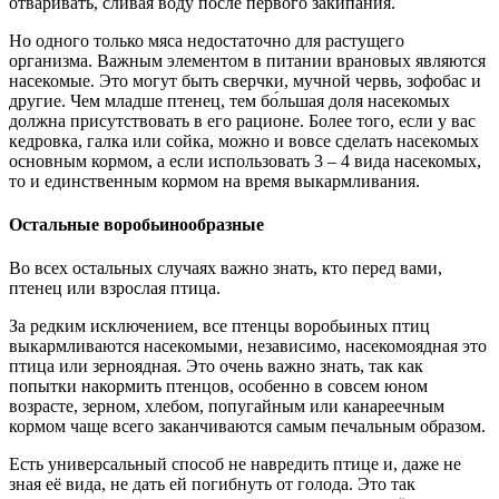
отваривать, сливая воду после первого закипания.
Но одного только мяса недостаточно для растущего
организма. Важным элементом в питании врановых являются
насекомые. Это могут быть сверчки, мучной червь, зофобас и
другие. Чем младше птенец, тем бо́льшая доля насекомых
должна присутствовать в его рационе. Более того, если у вас
кедровка, галка или сойка, можно и вовсе сделать насекомых
основным кормом, а если использовать 3 – 4 вида насекомых,
то и единственным кормом на время выкармливания.
Остальные воробьинообразные
Во всех остальных случаях важно знать, кто перед вами,
птенец или взрослая птица.
За редким исключением, все птенцы воробьиных птиц
выкармливаются насекомыми, независимо, насекомоядная это
птица или зерноядная. Это очень важно знать, так как
попытки накормить птенцов, особенно в совсем юном
возрасте, зерном, хлебом, попугайным или канареечным
кормом чаще всего заканчиваются самым печальным образом.
Есть универсальный способ не навредить птице и, даже не
зная её вида, не дать ей погибнуть от голода. Это так