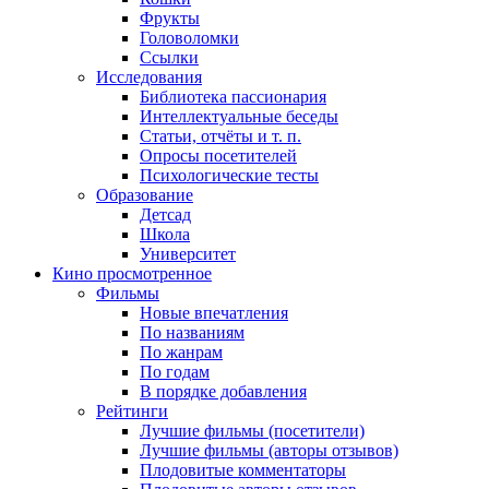
Фрукты
Головоломки
Ссылки
Исследования
Библиотека пассионария
Интеллектуальные беседы
Статьи, отчёты и т. п.
Опросы посетителей
Психологические тесты
Образование
Детсад
Школа
Университет
Кино
просмотренное
Фильмы
Новые впечатления
По названиям
По жанрам
По годам
В порядке добавления
Рейтинги
Лучшие фильмы (посетители)
Лучшие фильмы (авторы отзывов)
Плодовитые комментаторы