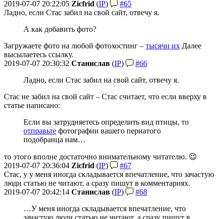
2019-07-07 20:22:05
Zicfrid
(
IP
)
#65
Ладно, если Стас забил на свой сайт, отвечу я.
А как добавить фото?
Загружаете фото на любой фотохостинг –
тысячи их
Далее
высылаетесь ссылку.
2019-07-07 20:30:32
Станислав
(
IP
)
#66
Ладно, если Стас забил на свой сайт, отвечу я.
Стас не забил на свой сайт – Стас считает, что если вверху в
статье написано:
Если вы затрудняетесь определить вид птицы, то
отправьте
фотографии вашего пернатого
подобранца нам…
то этого вполне достаточно внимательному читателю. 😉
2019-07-07 20:36:04
Zicfrid
(
IP
)
#67
Стас, у у меня иногда складывается впечатление, что зачастую
люди статью не читают, а сразу пишут в комментариях.
2019-07-07 20:42:14
Станислав
(
IP
)
#68
…У меня иногда складывается впечатление, что
зачастую люди статью не читают, а сразу пишут в