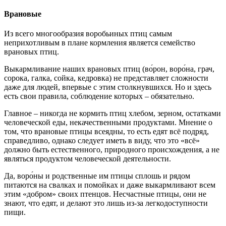
Врановые
Из всего многообразия воробьиных птиц самым
неприхотливым в плане кормления является семейство
врановых птиц.
Выкармливание наших врановых птиц (во́рон, воро́на, грач,
сорока, галка, сойка, кедровка) не представляет сложности
даже для людей, впервые с этим столкнувшихся. Но и здесь
есть свои правила, соблюдение которых – обязательно.
Главное – никогда не кормить птиц хлебом, зерном, остатками
человеческой еды, некачественными продуктами. Мнение о
том, что врановые птицы всеядны, то есть едят всё подряд,
справедливо, однако следует иметь в виду, что это «всё»
должно быть естественного, природного происхождения, а не
являться продуктом человеческой деятельности.
Да, воро́ны и родственные им птицы сплошь и рядом
питаются на свалках и помойках и даже выкармливают всем
этим «добром» своих птенцов. Несчастные птицы, они не
знают, что едят, и делают это лишь из-за легкодоступности
пищи.