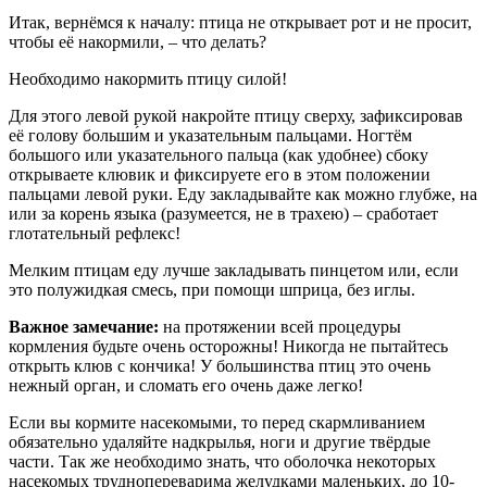
Итак, вернёмся к началу: птица не открывает рот и не просит,
чтобы её накормили, – что делать?
Необходимо накормить птицу силой!
Для этого левой рукой накройте птицу сверху, зафиксировав
её голову больши́м и указательным пальцами. Ногтём
большого или указательного пальца (как удобнее) сбоку
открываете клювик и фиксируете его в этом положении
пальцами левой руки. Еду закладывайте как можно глубже, на
или за корень языка (разумеется, не в трахею) – сработает
глотательный рефлекс!
Мелким птицам еду лучше закладывать пинцетом или, если
это полужидкая смесь, при помощи шприца, без иглы.
Важное замечание:
на протяжении всей процедуры
кормления будьте очень осторожны! Никогда не пытайтесь
открыть клюв с кончика! У большинства птиц это очень
нежный орган, и сломать его очень даже легко!
Если вы кормите насекомыми, то перед скармливанием
обязательно удаляйте надкрылья, ноги и другие твёрдые
части. Так же необходимо знать, что оболочка некоторых
насекомых труднопереварима желудками маленьких, до 10-