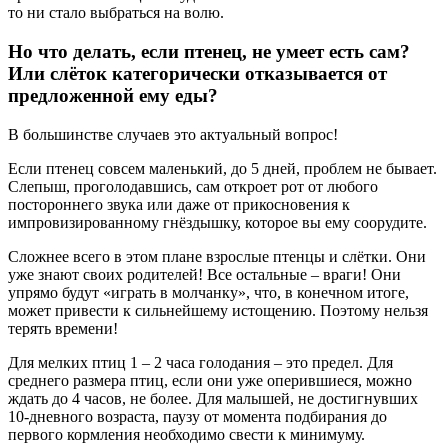
то ни стало выбраться на волю.
Но что делать, если птенец, не умеет есть сам?
Или слёток категорически отказывается от
предложенной ему еды?
В большинстве случаев это актуальный вопрос!
Если птенец совсем маленький, до 5 дней, проблем не бывает.
Слепыш, проголодавшись, сам откроет рот от любого
постороннего звука или даже от прикосновения к
импровизированному гнёздышку, которое вы ему соорудите.
Сложнее всего в этом плане взрослые птенцы и слётки. Они
уже знают своих родителей! Все остальные – враги! Они
упрямо будут «играть в молчанку», что, в конечном итоге,
может привести к сильнейшему истощению. Поэтому нельзя
терять времени!
Для мелких птиц 1 – 2 часа голодания – это предел. Для
среднего размера птиц, если они уже оперившиеся, можно
ждать до 4 часов, не более. Для малышей, не достигнувших
10-дневного возраста, паузу от момента подбирания до
первого кормления необходимо свести к минимуму.