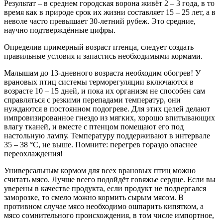
Результат – в среднем городская ворона живёт 2 – 3 года, в то
время как в природе срок их жизни составляет 15 – 25 лет, а в
неволе часто превышает 30-летний рубеж. Это средние,
научно подтверждённые цифры.
Определив примерный возраст птенца, следует создать
правильные условия и запастись необходимыми кормами.
Малышам до 13-дневного возраста необходим обогрев! У
врановых птиц системы терморегуляции включаются в
возрасте 10 – 15 дней, и пока их организм не способен сам
справляться с резкими перепадами температур, они
нуждаются в постоянном подогреве. Для этих целей делают
импровизированное гнездо из мягких, хорошо впитывающих
влагу тканей, и вместе с птенцом помещают его под
настольную лампу. Температуру поддерживают в интервале
35 – 38 °C, не выше. Помните: перегрев гораздо опаснее
переохлаждения!
Универсальным кормом для всех врановых птиц можно
считать мясо. Лучше всего подойдёт говяжье сердце. Если вы
уверены в качестве продукта, если продукт не подвергался
заморозке, то смело можно кормить сырым мясом. В
противном случае мясо необходимо ошпарить кипятком, а
мясо сомнительного происхождения, в том числе импортное,