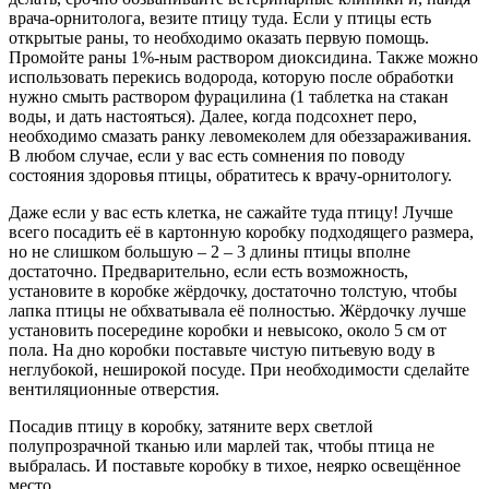
врача-орнитолога, везите птицу туда. Если у птицы есть
открытые раны, то необходимо оказать первую помощь.
Промойте раны 1%-ным раствором диоксидина. Также можно
использовать перекись водорода, которую после обработки
нужно смыть раствором фурацилина (1 таблетка на стакан
воды, и дать настояться). Далее, когда подсохнет перо,
необходимо смазать ранку левомеколем для обеззараживания.
В любом случае, если у вас есть сомнения по поводу
состояния здоровья птицы, обратитесь к врачу-орнитологу.
Даже если у вас есть клетка, не сажайте туда птицу! Лучше
всего посадить её в картонную коробку подходящего размера,
но не слишком большую – 2 – 3 длины птицы вполне
достаточно. Предварительно, если есть возможность,
установите в коробке жёрдочку, достаточно толстую, чтобы
лапка птицы не обхватывала её полностью. Жёрдочку лучше
установить посередине коробки и невысоко, около 5 см от
пола. На дно коробки поставьте чистую питьевую воду в
неглубокой, неширокой посуде. При необходимости сделайте
вентиляционные отверстия.
Посадив птицу в коробку, затяните верх светлой
полупрозрачной тканью или марлей так, чтобы птица не
выбралась. И поставьте коробку в тихое, неярко освещённое
место.