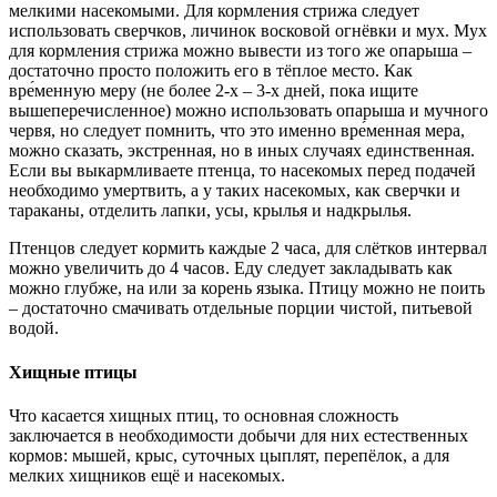
мелкими насекомыми. Для кормления стрижа следует
использовать сверчков, личинок восковой огнёвки и мух. Мух
для кормления стрижа можно вывести из того же опарыша –
достаточно просто положить его в тёплое место. Как
вре́менную меру (не более 2-х – 3-х дней, пока ищите
вышеперечисленное) можно использовать опарыша и мучного
червя, но следует помнить, что это именно вре́менная мера,
можно сказать, экстренная, но в иных случаях единственная.
Если вы выкармливаете птенца, то насекомых перед подачей
необходимо умертвить, а у таких насекомых, как сверчки и
тараканы, отделить лапки, усы, крылья и надкрылья.
Птенцов следует кормить каждые 2 часа, для слётков интервал
можно увеличить до 4 часов. Еду следует закладывать как
можно глубже, на или за корень языка. Птицу можно не поить
– достаточно смачивать отдельные порции чистой, питьевой
водой.
Хищные птицы
Что касается хищных птиц, то основная сложность
заключается в необходимости добычи для них естественных
кормов: мышей, крыс, суточных цыплят, перепёлок, а для
мелких хищников ещё и насекомых.