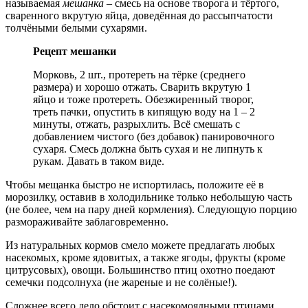
называемая
мешанка
– смесь на основе творога и тёртого,
сваренного вкрутую яйца, доведённая до рассыпчатости
толчёными белыми сухарями.
Рецепт мешанки
Морковь, 2 шт., протереть на тёрке (среднего
размера) и хорошо отжать. Сварить вкрутую 1
яйцо и тоже протереть. Обезжиренный творог,
треть пачки, опустить в кипящую воду на 1 – 2
минуты, отжать, разрыхлить. Всё смешать с
добавлением чистого (без добавок) панировочного
сухаря. Смесь должна быть сухая и не липнуть к
рукам. Давать в таком виде.
Чтобы мещанка быстро не испортилась, положите её в
морозилку, оставив в холодильнике только небольшую часть
(не более, чем на пару дней кормления). Следующую порцию
размораживайте заблаговременно.
Из натуральных кормов смело можете предлагать любых
насекомых, кроме ядовитых, а также ягоды, фрукты (кроме
цитрусовых), овощи. Большинство птиц охотно поедают
семечки подсолнуха (не жареные и не солёные!).
Сложнее всего дело обстоит с насекомоядными птицами.