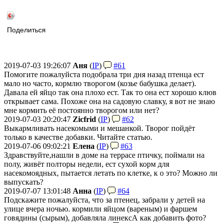
Поделиться
2019-07-03 19:26:07
Аня
(
IP
)
#61
Помогите пожалуйста подобрала три дня назад птенца ест
мало но часто, кормлю творогом (козье бабушка делает).
Давала ей яйцо так она плохо ест. Так то она ест хорошо клюв
открывает сама. Похоже она на садовую славку, я вот не знаю
мне кормить её постоянно творогом или нет?
2019-07-03 20:20:47
Zicfrid
(
IP
)
#62
Выкармливать насекомыми и мешанкой. Творог пойдёт
только в качестве добавки. Читайте статью.
2019-07-06 09:02:21
Елена
(
IP
)
#63
Здравствуйте,
нашли в доме на террасе птичку, поймали на
полу, живёт полторы недели, ест сухой корм для
насекомоядных, пытается летать по клетке, к о это? Можно ли
выпускать?
2019-07-07 13:01:48
Анна
(
IP
)
#64
Подскажите пожалуйста, что за птенец, забрали у детей на
улице вчера ночью. кормили яйцом (вареным) и фаршем
говядины (сырым), добавляла линекс
А как добавить фото?