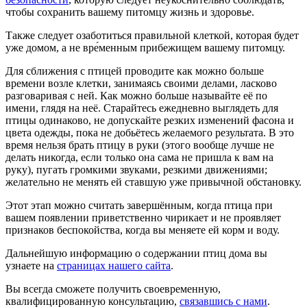
чтобы сохранить вашему питомцу жизнь и здоровье.
Также следует озаботиться правильной клеткой, которая будет
уже домом, а не вре́менным прибежищем вашему питомцу.
Для сближения с птицей проводите как можно больше
времени возле клетки, занимаясь своими делами, ласково
разговаривая с ней. Как можно больше называйте её по
имени, глядя на неё. Старайтесь ежедневно выглядеть для
птицы одинаково, не допускайте резких изменений фасона и
цвета одежды, пока не добьётесь желаемого результата. В это
время нельзя брать птицу в руки (этого вообще лучше не
делать никогда, если только она сама не пришла к вам на
руку), пугать громкими звуками, резкими движениями;
желательно не менять ей ставшую уже привычной обстановку.
Этот этап можно считать завершённым, когда птица при
вашем появлении приветственно чирикает и не проявляет
признаков беспокойства, когда вы меняете ей корм и воду.
Дальнейшую информацию о содержании птиц дома вы
узнаете на
страницах нашего сайта
.
Вы всегда сможете получить своевременную,
квалифицированную консультацию,
связавшись с нами
.