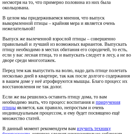
несмотря на то, что примерно половина из них была
окольцована.
В целом мы придерживаемся мнения, что выпуск
выкормленной птицы – крайняя мера и является очень
нежелательной!
Выпуск же вылеченной взрослой птицы – совершенно
правильный и лучший из возможных вариантов. Выпускать
птицу необходимо в местах обитания его сородичей, то есть,
если у вас лесная птица, то и выпускать следует в лесу, а не во
дворе среди многоэтажек.
Перед тем как выпустить на волю, надо дать птице полетать
несколько дней в квартире, так как после долгого содержания
в вашем доме у неё атрофируются мышцы. Благо процесс их
восстановления не так долог.
Если же вы решились оставить птицу дома, то вам
необходимо знать, что процесс воспитания и
приручения
птицы
является, как правило, непростым и очень
индивидуальным процессом, и ему будет посвящено ещё
множество статей.
В данный момент рекомендуем вам
изучить технику
безопасности
, которую следует неукоснительно соблюдать,