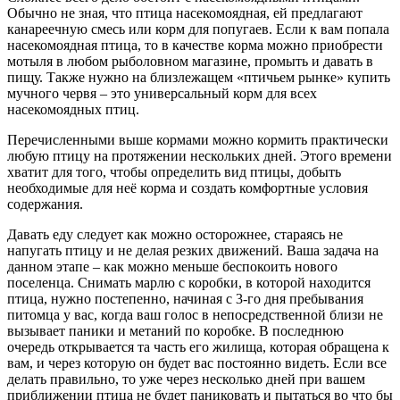
Обычно не зная, что птица насекомоядная, ей предлагают
канареечную смесь или корм для попугаев. Если к вам попала
насекомоядная птица, то в качестве корма можно приобрести
мотыля в любом рыболовном магазине, промыть и давать в
пищу. Также нужно на близлежащем «птичьем рынке» купить
мучного червя – это универсальный корм для всех
насекомоядных птиц.
Перечисленными выше кормами можно кормить практически
любую птицу на протяжении нескольких дней. Этого времени
хватит для того, чтобы определить вид птицы, добыть
необходимые для неё корма и создать комфортные условия
содержания.
Давать еду следует как можно осторожнее, стараясь не
напугать птицу и не делая резких движений. Ваша задача на
данном этапе – как можно меньше беспокоить нового
поселенца. Снимать марлю с коробки, в которой находится
птица, нужно постепенно, начиная с 3-го дня пребывания
питомца у вас, когда ваш голос в непосредственной близи не
вызывает паники и метаний по коробке. В последнюю
очередь открывается та часть его жилища, которая обращена к
вам, и через которую он будет вас постоянно видеть. Если все
делать правильно, то уже через несколько дней при вашем
приближении птица не будет паниковать и пытаться во что бы