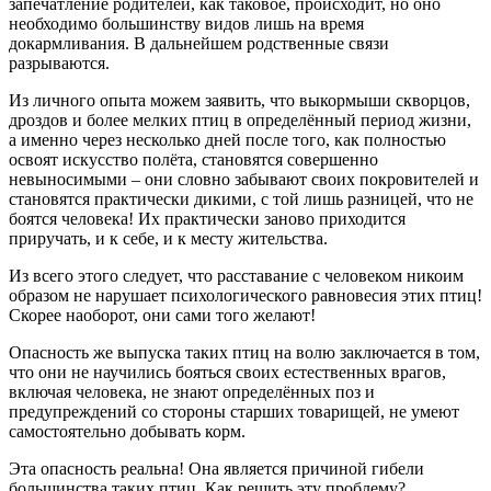
запечатление родителей, как таковое, происходит, но оно
необходимо большинству видов лишь на время
докармливания. В дальнейшем родственные связи
разрываются.
Из личного опыта можем заявить, что выкормыши скворцов,
дроздов и более мелких птиц в определённый период жизни,
а именно через несколько дней после того, как полностью
освоят искусство полёта, становятся совершенно
невыносимыми – они словно забывают своих покровителей и
становятся практически дикими, с той лишь разницей, что не
боятся человека! Их практически заново приходится
приручать, и к себе, и к месту жительства.
Из всего этого следует, что расставание с человеком никоим
образом не нарушает психологического равновесия этих птиц!
Скорее наоборот, они сами того желают!
Опасность же выпуска таких птиц на волю заключается в том,
что они не научились бояться своих естественных врагов,
включая человека, не знают определённых поз и
предупреждений со стороны старших товарищей, не умеют
самостоятельно добывать корм.
Эта опасность реальна! Она является причиной гибели
большинства таких птиц. Как решить эту проблему?