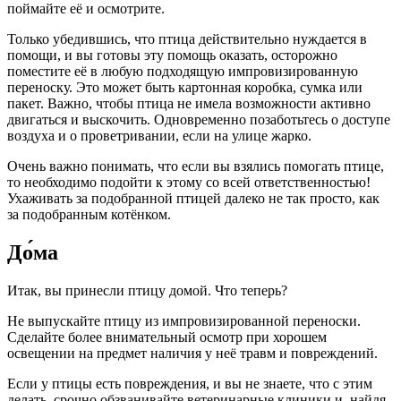
поймайте её и осмотрите.
Только убедившись, что птица действительно нуждается в
помощи, и вы готовы эту помощь оказать, осторожно
поместите её в любую подходящую импровизированную
переноску. Это может быть картонная коробка, сумка или
пакет. Важно, чтобы птица не имела возможности активно
двигаться и выскочить. Одновременно позаботьтесь о доступе
воздуха и о проветривании, если на улице жарко.
Очень важно понимать, что если вы взялись помогать птице,
то необходимо подойти к этому со всей ответственностью!
Ухаживать за подобранной птицей далеко не так просто, как
за подобранным котёнком.
До́ма
Итак, вы принесли птицу домой. Что теперь?
Не выпускайте птицу из импровизированной переноски.
Сделайте более внимательный осмотр при хорошем
освещении на предмет наличия у неё травм и повреждений.
Если у птицы есть повреждения, и вы не знаете, что с этим
делать, срочно обзванивайте ветеринарные клиники и, найдя