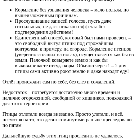
Кормление без узнавания человека – мало пользы, по
вышеизложенным причинам.
Прослушивание записей голосов, пусть даже
сигнальных, не даст никакого эффекта без
подтверждения действием!
Единственный способ, который был нами проверен, –
это свободный выгул птицы под строжайшим
контролем, к примеру, на огороде. Кормление птенцов
(уверенно стоящих на ногах), осуществляется как бы из
земли. Палочкой ковыряете землю и как бы
выковыриваете оттуда корм. Обычно через 1 – 2 дня
птицы сами активно роют землю и даже находят еду!
Отлёт происходит сам по себе, без слез и сожалений.
Недостаток – потребуется достаточно много времени и
наличие огороженной, свободной от хищников, подходящей
для этого территории.
Птицы отлетали всегда внезапно. Просто улетали, и всё,
несмотря на то, что десятью минутами раньше преследовали
по пятам.
Дальнейшую судьбу этих птиц проследить не удавалось,