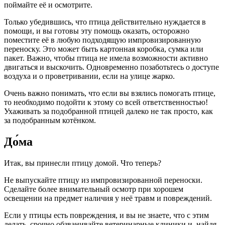
поймайте её и осмотрите.
Только убедившись, что птица действительно нуждается в
помощи, и вы готовы эту помощь оказать, осторожно
поместите её в любую подходящую импровизированную
переноску. Это может быть картонная коробка, сумка или
пакет. Важно, чтобы птица не имела возможности активно
двигаться и выскочить. Одновременно позаботьтесь о доступе
воздуха и о проветривании, если на улице жарко.
Очень важно понимать, что если вы взялись помогать птице,
то необходимо подойти к этому со всей ответственностью!
Ухаживать за подобранной птицей далеко не так просто, как
за подобранным котёнком.
До́ма
Итак, вы принесли птицу домой. Что теперь?
Не выпускайте птицу из импровизированной переноски.
Сделайте более внимательный осмотр при хорошем
освещении на предмет наличия у неё травм и повреждений.
Если у птицы есть повреждения, и вы не знаете, что с этим
делать, срочно обзванивайте ветеринарные клиники и, найдя