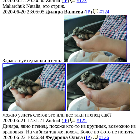
2020-06-15 20:24:50
Zicfrid
(
IP
)
#123
Maliarchuk Natalia, это стриж.
2020-06-20 23:05:05
Диляра Валиева
(
IP
)
#124
Здравствуйте,
нашли птенца,
можно узнать слеток это или все таки птенец ещё?
2020-06-21 12:31:21
Zicfrid
(
IP
)
#125
Диляра, явно птенец, похоже кто-то из крупных, возможно из
врановых. На чибиса так же похож. Более по фото не понять.
2020-06-22 10:46:34
Федорова Ольга
(
IP
)
#126