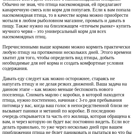
Обычно не зная, что птица насекомоядная, ей предлагают
канареечную смесь или корм для попугаев. Если к вам попала
насекомоядная птица, то в качестве корма можно приобрести
мотыля в любом рыболовном магазине, промыть и давать в
пищу. Также нужно на близлежащем «птичьем рынке» купить
мучного червя – это универсальный корм для всех
насекомоядных птиц.
Перечисленными выше кормами можно кормить практически
любую птицу на протяжении нескольких дней. Этого времени
хватит для того, чтобы определить вид птицы, добыть
необходимые для неё корма и создать комфортные условия
содержания.
Давать еду следует как можно осторожнее, стараясь не
напугать птицу и не делая резких движений. Ваша задача на
данном этапе – как можно меньше беспокоить нового
поселенца. Снимать марлю с коробки, в которой находится
птица, нужно постепенно, начиная с 3-го дня пребывания
питомца у вас, когда ваш голос в непосредственной близи не
вызывает паники и метаний по коробке. В последнюю
очередь открывается та часть его жилища, которая обращена к
вам, и через которую он будет вас постоянно видеть. Если все
делать правильно, то уже через несколько дней при вашем
приближении птица не будет паниковать и пытаться во что бы