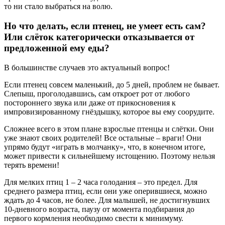
то ни стало выбраться на волю.
Но что делать, если птенец, не умеет есть сам?
Или слёток категорически отказывается от
предложенной ему еды?
В большинстве случаев это актуальный вопрос!
Если птенец совсем маленький, до 5 дней, проблем не бывает.
Слепыш, проголодавшись, сам откроет рот от любого
постороннего звука или даже от прикосновения к
импровизированному гнёздышку, которое вы ему соорудите.
Сложнее всего в этом плане взрослые птенцы и слётки. Они
уже знают своих родителей! Все остальные – враги! Они
упрямо будут «играть в молчанку», что, в конечном итоге,
может привести к сильнейшему истощению. Поэтому нельзя
терять времени!
Для мелких птиц 1 – 2 часа голодания – это предел. Для
среднего размера птиц, если они уже оперившиеся, можно
ждать до 4 часов, не более. Для малышей, не достигнувших
10-дневного возраста, паузу от момента подбирания до
первого кормления необходимо свести к минимуму.