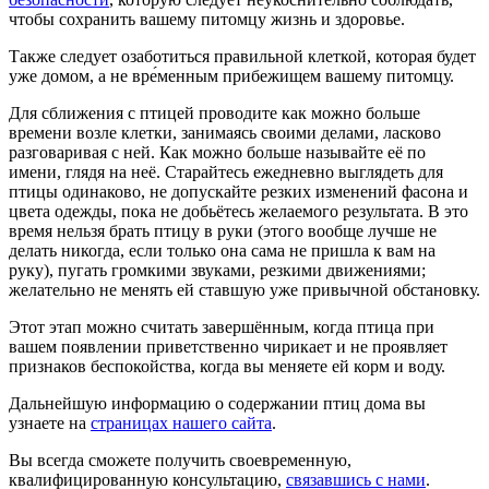
чтобы сохранить вашему питомцу жизнь и здоровье.
Также следует озаботиться правильной клеткой, которая будет
уже домом, а не вре́менным прибежищем вашему питомцу.
Для сближения с птицей проводите как можно больше
времени возле клетки, занимаясь своими делами, ласково
разговаривая с ней. Как можно больше называйте её по
имени, глядя на неё. Старайтесь ежедневно выглядеть для
птицы одинаково, не допускайте резких изменений фасона и
цвета одежды, пока не добьётесь желаемого результата. В это
время нельзя брать птицу в руки (этого вообще лучше не
делать никогда, если только она сама не пришла к вам на
руку), пугать громкими звуками, резкими движениями;
желательно не менять ей ставшую уже привычной обстановку.
Этот этап можно считать завершённым, когда птица при
вашем появлении приветственно чирикает и не проявляет
признаков беспокойства, когда вы меняете ей корм и воду.
Дальнейшую информацию о содержании птиц дома вы
узнаете на
страницах нашего сайта
.
Вы всегда сможете получить своевременную,
квалифицированную консультацию,
связавшись с нами
.