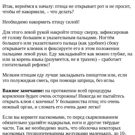
Итак, вернёмся к началу: птица не открывает рот и не просит,
чтобы её накормили, – что делать?
Необходимо накормить птицу силой!
Для этого левой рукой накройте птицу сверху, зафиксировав
её голову больши́м и указательным пальцами. Ногтём
большого или указательного пальца (как удобнее) сбоку
открываете клювик и фиксируете его в этом положении
пальцами левой руки. Еду закладывайте как можно глубже, на
или за корень языка (разумеется, не в трахею) – сработает
глотательный рефлекс!
Мелким птицам еду лучше закладывать пинцетом или, если
это полужидкая смесь, при помощи шприца, без иглы.
Важное замечание:
на протяжении всей процедуры
кормления будьте очень осторожны! Никогда не пытайтесь
открыть клюв с кончика! У большинства птиц это очень
нежный орган, и сломать его очень даже легко!
Если вы кормите насекомыми, то перед скармливанием
обязательно удаляйте надкрылья, ноги и другие твёрдые
части. Так же необходимо знать, что оболочка некоторых
насекомых труднопереварима желудками маленьких, до 10-