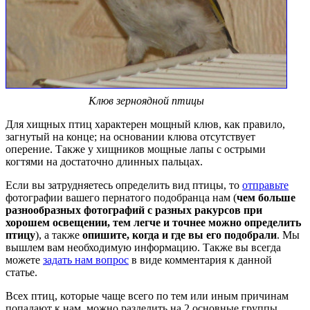
Клюв зерноядной птицы
Для хищных птиц характерен мощный клюв, как правило,
загнутый на конце; на основании клюва отсутствует
оперение. Также у хищников мощные лапы с острыми
когтями на достаточно длинных пальцах.
Если вы затрудняетесь определить вид птицы, то
отправьте
фотографии вашего пернатого подобранца нам (
чем больше
разнообразных фотографий с разных ракурсов при
хорошем освещении, тем легче и точнее можно определить
птицу
), а также
опишите, когда и где вы его подобрали
. Мы
вышлем вам необходимую информацию. Также вы всегда
можете
задать нам вопрос
в виде комментария к данной
статье.
Всех птиц, которые чаще всего по тем или иным причинам
попадают к нам, можно разделить на 2 основные группы.