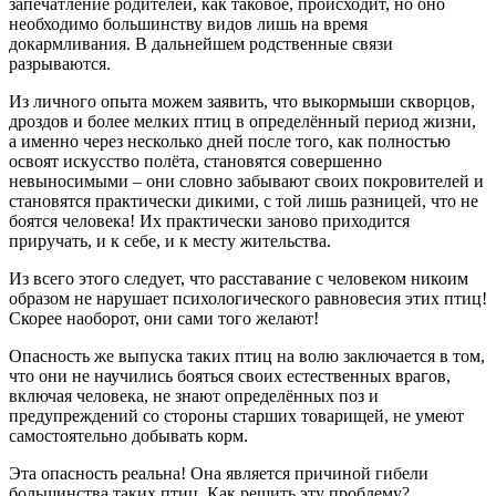
запечатление родителей, как таковое, происходит, но оно
необходимо большинству видов лишь на время
докармливания. В дальнейшем родственные связи
разрываются.
Из личного опыта можем заявить, что выкормыши скворцов,
дроздов и более мелких птиц в определённый период жизни,
а именно через несколько дней после того, как полностью
освоят искусство полёта, становятся совершенно
невыносимыми – они словно забывают своих покровителей и
становятся практически дикими, с той лишь разницей, что не
боятся человека! Их практически заново приходится
приручать, и к себе, и к месту жительства.
Из всего этого следует, что расставание с человеком никоим
образом не нарушает психологического равновесия этих птиц!
Скорее наоборот, они сами того желают!
Опасность же выпуска таких птиц на волю заключается в том,
что они не научились бояться своих естественных врагов,
включая человека, не знают определённых поз и
предупреждений со стороны старших товарищей, не умеют
самостоятельно добывать корм.
Эта опасность реальна! Она является причиной гибели
большинства таких птиц. Как решить эту проблему?