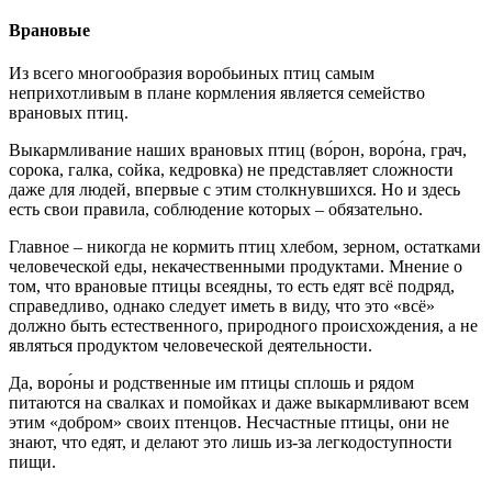
Врановые
Из всего многообразия воробьиных птиц самым
неприхотливым в плане кормления является семейство
врановых птиц.
Выкармливание наших врановых птиц (во́рон, воро́на, грач,
сорока, галка, сойка, кедровка) не представляет сложности
даже для людей, впервые с этим столкнувшихся. Но и здесь
есть свои правила, соблюдение которых – обязательно.
Главное – никогда не кормить птиц хлебом, зерном, остатками
человеческой еды, некачественными продуктами. Мнение о
том, что врановые птицы всеядны, то есть едят всё подряд,
справедливо, однако следует иметь в виду, что это «всё»
должно быть естественного, природного происхождения, а не
являться продуктом человеческой деятельности.
Да, воро́ны и родственные им птицы сплошь и рядом
питаются на свалках и помойках и даже выкармливают всем
этим «добром» своих птенцов. Несчастные птицы, они не
знают, что едят, и делают это лишь из-за легкодоступности
пищи.