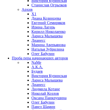
Виктория Куринская
Станислав Огрызков
Архив
X1
Диана Козинцева
Евгений Семиряков
Ирина Лагерь
Кирилл Николаенко
Лариса Малышева
Лианесс
Марина Аверьянова
Наталья Зубрилина
Олег Бабулин
Проба пера
начинающих авторов
NaMe
А.К.А.
Будаев
Виктория Куринская
Лариса Малышева
Лианесс
Людмила Котане
Николай Козлов
Оксана Панкрушина
Олег Бабулин
Павел Шамин