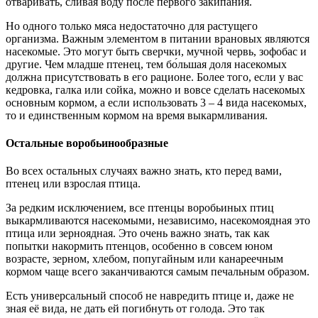
отваривать, сливая воду после первого закипания.
Но одного только мяса недостаточно для растущего
организма. Важным элементом в питании врановых являются
насекомые. Это могут быть сверчки, мучной червь, зофобас и
другие. Чем младше птенец, тем бо́льшая доля насекомых
должна присутствовать в его рационе. Более того, если у вас
кедровка, галка или сойка, можно и вовсе сделать насекомых
основным кормом, а если использовать 3 – 4 вида насекомых,
то и единственным кормом на время выкармливания.
Остальные воробьинообразные
Во всех остальных случаях важно знать, кто перед вами,
птенец или взрослая птица.
За редким исключением, все птенцы воробьиных птиц
выкармливаются насекомыми, независимо, насекомоядная это
птица или зерноядная. Это очень важно знать, так как
попытки накормить птенцов, особенно в совсем юном
возрасте, зерном, хлебом, попугайным или канареечным
кормом чаще всего заканчиваются самым печальным образом.
Есть универсальный способ не навредить птице и, даже не
зная её вида, не дать ей погибнуть от голода. Это так