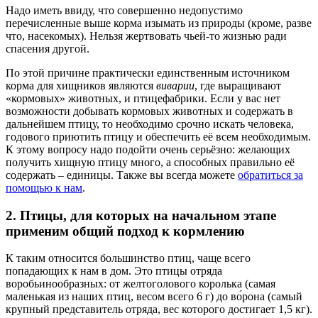
Надо иметь ввиду, что совершенно недопустимо
перечисленные выше корма изымать из природы (кроме, разве
что, насекомых). Нельзя жертвовать чьей-то жизнью ради
спасения другой.
По этой причине практически единственным источником
корма для хищников являются
виварии
, где выращивают
«кормовых» животных, и птицефабрики. Если у вас нет
возможности добывать кормовых животных и содержать в
дальнейшем птицу, то необходимо срочно искать человека,
годового приютить птицу и обеспечить её всем необходимым.
К этому вопросу надо подойти очень серьёзно: желающих
получить хищную птицу много, а способных правильно её
содержать – единицы. Также вы всегда можете
обратиться за
помощью к нам
.
2. Птицы, для которых на начальном этапе
применим общий подход к кормлению
К таким относится большинство птиц, чаще всего
попадающих к нам в дом. Это птицы отряда
воробьинообразных: от желтоголового королька (самая
маленькая из наших птиц, весом всего 6 г) до во́рона (самый
крупный представитель отряда, вес которого достигает 1,5 кг).