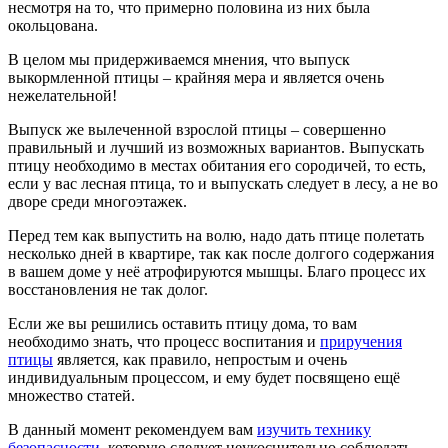
несмотря на то, что примерно половина из них была
окольцована.
В целом мы придерживаемся мнения, что выпуск
выкормленной птицы – крайняя мера и является очень
нежелательной!
Выпуск же вылеченной взрослой птицы – совершенно
правильный и лучший из возможных вариантов. Выпускать
птицу необходимо в местах обитания его сородичей, то есть,
если у вас лесная птица, то и выпускать следует в лесу, а не во
дворе среди многоэтажек.
Перед тем как выпустить на волю, надо дать птице полетать
несколько дней в квартире, так как после долгого содержания
в вашем доме у неё атрофируются мышцы. Благо процесс их
восстановления не так долог.
Если же вы решились оставить птицу дома, то вам
необходимо знать, что процесс воспитания и
приручения
птицы
является, как правило, непростым и очень
индивидуальным процессом, и ему будет посвящено ещё
множество статей.
В данный момент рекомендуем вам
изучить технику
безопасности
, которую следует неукоснительно соблюдать,