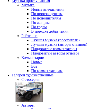
Музыка
прослушанная
Музыка
Новые впечатления
По произведениям
По исполнителям
По жанрам
По годам
В порядке добавления
Рейтинги
Лучшая музыка (посетители)
Лучшая музыка (авторы отзывов)
Плодовитые комментаторы
Плодовитые авторы отзывов
Комментарии
Новые
Все
По комментаторам
Галереи
художественные
Фотосерия
Авторы