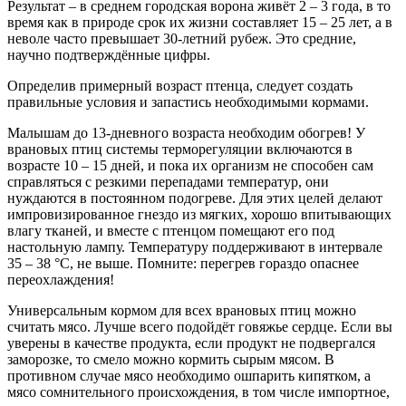
Результат – в среднем городская ворона живёт 2 – 3 года, в то
время как в природе срок их жизни составляет 15 – 25 лет, а в
неволе часто превышает 30-летний рубеж. Это средние,
научно подтверждённые цифры.
Определив примерный возраст птенца, следует создать
правильные условия и запастись необходимыми кормами.
Малышам до 13-дневного возраста необходим обогрев! У
врановых птиц системы терморегуляции включаются в
возрасте 10 – 15 дней, и пока их организм не способен сам
справляться с резкими перепадами температур, они
нуждаются в постоянном подогреве. Для этих целей делают
импровизированное гнездо из мягких, хорошо впитывающих
влагу тканей, и вместе с птенцом помещают его под
настольную лампу. Температуру поддерживают в интервале
35 – 38 °C, не выше. Помните: перегрев гораздо опаснее
переохлаждения!
Универсальным кормом для всех врановых птиц можно
считать мясо. Лучше всего подойдёт говяжье сердце. Если вы
уверены в качестве продукта, если продукт не подвергался
заморозке, то смело можно кормить сырым мясом. В
противном случае мясо необходимо ошпарить кипятком, а
мясо сомнительного происхождения, в том числе импортное,