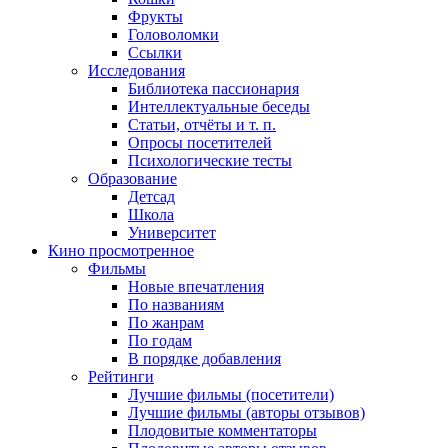
Фрукты
Головоломки
Ссылки
Исследования
Библиотека пассионария
Интеллектуальные беседы
Статьи, отчёты и т. п.
Опросы посетителей
Психологические тесты
Образование
Детсад
Школа
Университет
Кино
просмотренное
Фильмы
Новые впечатления
По названиям
По жанрам
По годам
В порядке добавления
Рейтинги
Лучшие фильмы (посетители)
Лучшие фильмы (авторы отзывов)
Плодовитые комментаторы