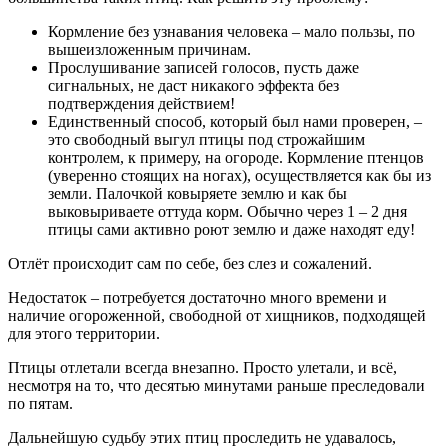
Кормление без узнавания человека – мало пользы, по
вышеизложенным причинам.
Прослушивание записей голосов, пусть даже
сигнальных, не даст никакого эффекта без
подтверждения действием!
Единственный способ, который был нами проверен, –
это свободный выгул птицы под строжайшим
контролем, к примеру, на огороде. Кормление птенцов
(уверенно стоящих на ногах), осуществляется как бы из
земли. Палочкой ковыряете землю и как бы
выковыриваете оттуда корм. Обычно через 1 – 2 дня
птицы сами активно роют землю и даже находят еду!
Отлёт происходит сам по себе, без слез и сожалений.
Недостаток – потребуется достаточно много времени и
наличие огороженной, свободной от хищников, подходящей
для этого территории.
Птицы отлетали всегда внезапно. Просто улетали, и всё,
несмотря на то, что десятью минутами раньше преследовали
по пятам.
Дальнейшую судьбу этих птиц проследить не удавалось,