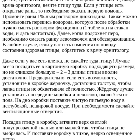
врача-орнитолога, везите птицу туда. Если у птицы есть
открытые раны, то необходимо оказать первую помощь.
Промойте раны 1%-ным раствором диоксидина. Также можно
использовать перекись водорода, которую после обработки
нужно смыть раствором фурацилина (1 таблетка на стакан
воды, и дать настояться). Далее, когда подсохнет перо,
необходимо смазать ранку левомеколем для обеззараживания.
В любом случае, если у вас есть сомнения по поводу
состояния здоровья птицы, обратитесь к врачу-орнитологу.
Даже если у вас есть клетка, не сажайте туда птицу! Лучше
всего посадить её в картонную коробку подходящего размера,
но не слишком большую – 2 – 3 длины птицы вполне
достаточно. Предварительно, если есть возможность,
установите в коробке жёрдочку, достаточно толстую, чтобы
лапка птицы не обхватывала её полностью. Жёрдочку лучше
установить посередине коробки и невысоко, около 5 см от
пола. На дно коробки поставьте чистую питьевую воду в
неглубокой, неширокой посуде. При необходимости сделайте
вентиляционные отверстия.
Посадив птицу в коробку, затяните верх светлой
полупрозрачной тканью или марлей так, чтобы птица не
выбралась. И поставьте коробку в тихое, неярко освещённое
место.