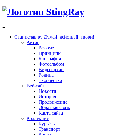
≡
Станислав.ру
Думай, действуй, твори!
Автор
Резюме
Принципы
Биография
Фотоальбом
Видеоархив
Родина
Творчество
Веб-сайт
Новости
История
Продвижение
Обратная связь
Карта сайта
Коллекции
Курьёзы
Транспорт
Кошки