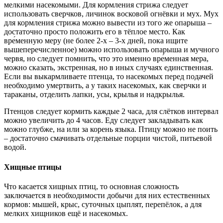
мелкими насекомыми. Для кормления стрижа следует
использовать сверчков, личинок восковой огнёвки и мух. Мух
для кормления стрижа можно вывести из того же опарыша –
достаточно просто положить его в тёплое место. Как
вре́менную меру (не более 2-х – 3-х дней, пока ищите
вышеперечисленное) можно использовать опарыша и мучного
червя, но следует помнить, что это именно вре́менная мера,
можно сказать, экстренная, но в иных случаях единственная.
Если вы выкармливаете птенца, то насекомых перед подачей
необходимо умертвить, а у таких насекомых, как сверчки и
тараканы, отделить лапки, усы, крылья и надкрылья.
Птенцов следует кормить каждые 2 часа, для слётков интервал
можно увеличить до 4 часов. Еду следует закладывать как
можно глубже, на или за корень языка. Птицу можно не поить
– достаточно смачивать отдельные порции чистой, питьевой
водой.
Хищные птицы
Что касается хищных птиц, то основная сложность
заключается в необходимости добычи для них естественных
кормов: мышей, крыс, суточных цыплят, перепёлок, а для
мелких хищников ещё и насекомых.