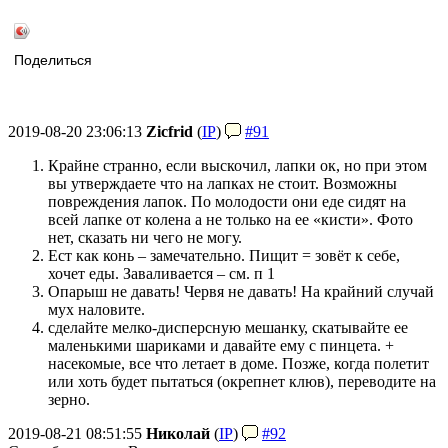
Поделиться
2019-08-20 23:06:13
Zicfrid
(
IP
)
#91
Крайне странно, если выскочил, лапки ок, но при этом
вы утверждаете что на лапках не стоит. Возможны
повреждения лапок. По молодости они еде сидят на
всей лапке от колена а не только на ее «кисти». Фото
нет, сказать ни чего не могу.
Ест как конь – замечательно. Пищит = зовёт к себе,
хочет еды. Заваливается – см. п 1
Опарыш не давать! Червя не давать! На крайний случай
мух наловите.
сделайте мелко-дисперсную мешанку, скатывайте ее
маленькими шариками и давайте ему с пинцета. +
насекомые, все что летает в доме. Позже, когда полетит
или хоть будет пытаться (окрепнет клюв), переводите на
зерно.
2019-08-21 08:51:55
Николай
(
IP
)
#92