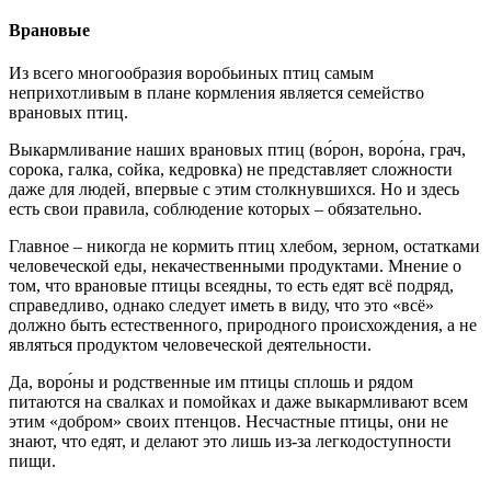
Врановые
Из всего многообразия воробьиных птиц самым
неприхотливым в плане кормления является семейство
врановых птиц.
Выкармливание наших врановых птиц (во́рон, воро́на, грач,
сорока, галка, сойка, кедровка) не представляет сложности
даже для людей, впервые с этим столкнувшихся. Но и здесь
есть свои правила, соблюдение которых – обязательно.
Главное – никогда не кормить птиц хлебом, зерном, остатками
человеческой еды, некачественными продуктами. Мнение о
том, что врановые птицы всеядны, то есть едят всё подряд,
справедливо, однако следует иметь в виду, что это «всё»
должно быть естественного, природного происхождения, а не
являться продуктом человеческой деятельности.
Да, воро́ны и родственные им птицы сплошь и рядом
питаются на свалках и помойках и даже выкармливают всем
этим «добром» своих птенцов. Несчастные птицы, они не
знают, что едят, и делают это лишь из-за легкодоступности
пищи.