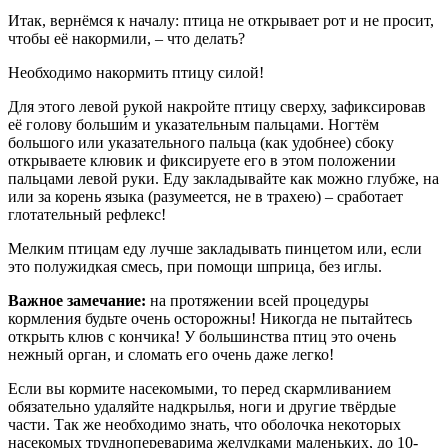
Итак, вернёмся к началу: птица не открывает рот и не просит,
чтобы её накормили, – что делать?
Необходимо накормить птицу силой!
Для этого левой рукой накройте птицу сверху, зафиксировав
её голову больши́м и указательным пальцами. Ногтём
большого или указательного пальца (как удобнее) сбоку
открываете клювик и фиксируете его в этом положении
пальцами левой руки. Еду закладывайте как можно глубже, на
или за корень языка (разумеется, не в трахею) – сработает
глотательный рефлекс!
Мелким птицам еду лучше закладывать пинцетом или, если
это полужидкая смесь, при помощи шприца, без иглы.
Важное замечание:
на протяжении всей процедуры
кормления будьте очень осторожны! Никогда не пытайтесь
открыть клюв с кончика! У большинства птиц это очень
нежный орган, и сломать его очень даже легко!
Если вы кормите насекомыми, то перед скармливанием
обязательно удаляйте надкрылья, ноги и другие твёрдые
части. Так же необходимо знать, что оболочка некоторых
насекомых труднопереварима желудками маленьких, до 10-