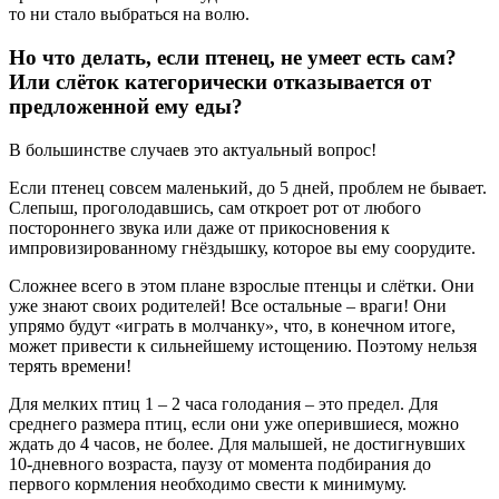
то ни стало выбраться на волю.
Но что делать, если птенец, не умеет есть сам?
Или слёток категорически отказывается от
предложенной ему еды?
В большинстве случаев это актуальный вопрос!
Если птенец совсем маленький, до 5 дней, проблем не бывает.
Слепыш, проголодавшись, сам откроет рот от любого
постороннего звука или даже от прикосновения к
импровизированному гнёздышку, которое вы ему соорудите.
Сложнее всего в этом плане взрослые птенцы и слётки. Они
уже знают своих родителей! Все остальные – враги! Они
упрямо будут «играть в молчанку», что, в конечном итоге,
может привести к сильнейшему истощению. Поэтому нельзя
терять времени!
Для мелких птиц 1 – 2 часа голодания – это предел. Для
среднего размера птиц, если они уже оперившиеся, можно
ждать до 4 часов, не более. Для малышей, не достигнувших
10-дневного возраста, паузу от момента подбирания до
первого кормления необходимо свести к минимуму.