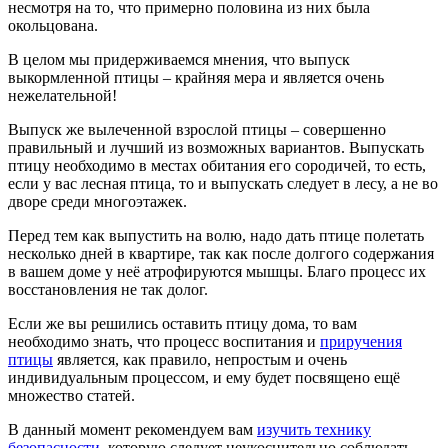
несмотря на то, что примерно половина из них была
окольцована.
В целом мы придерживаемся мнения, что выпуск
выкормленной птицы – крайняя мера и является очень
нежелательной!
Выпуск же вылеченной взрослой птицы – совершенно
правильный и лучший из возможных вариантов. Выпускать
птицу необходимо в местах обитания его сородичей, то есть,
если у вас лесная птица, то и выпускать следует в лесу, а не во
дворе среди многоэтажек.
Перед тем как выпустить на волю, надо дать птице полетать
несколько дней в квартире, так как после долгого содержания
в вашем доме у неё атрофируются мышцы. Благо процесс их
восстановления не так долог.
Если же вы решились оставить птицу дома, то вам
необходимо знать, что процесс воспитания и
приручения
птицы
является, как правило, непростым и очень
индивидуальным процессом, и ему будет посвящено ещё
множество статей.
В данный момент рекомендуем вам
изучить технику
безопасности
, которую следует неукоснительно соблюдать,