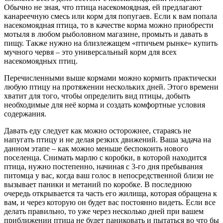
Обычно не зная, что птица насекомоядная, ей предлагают
канареечную смесь или корм для попугаев. Если к вам попала
насекомоядная птица, то в качестве корма можно приобрести
мотыля в любом рыболовном магазине, промыть и давать в
пищу. Также нужно на близлежащем «птичьем рынке» купить
мучного червя – это универсальный корм для всех
насекомоядных птиц.
Перечисленными выше кормами можно кормить практически
любую птицу на протяжении нескольких дней. Этого времени
хватит для того, чтобы определить вид птицы, добыть
необходимые для неё корма и создать комфортные условия
содержания.
Давать еду следует как можно осторожнее, стараясь не
напугать птицу и не делая резких движений. Ваша задача на
данном этапе – как можно меньше беспокоить нового
поселенца. Снимать марлю с коробки, в которой находится
птица, нужно постепенно, начиная с 3-го дня пребывания
питомца у вас, когда ваш голос в непосредственной близи не
вызывает паники и метаний по коробке. В последнюю
очередь открывается та часть его жилища, которая обращена к
вам, и через которую он будет вас постоянно видеть. Если все
делать правильно, то уже через несколько дней при вашем
приближении птица не будет паниковать и пытаться во что бы