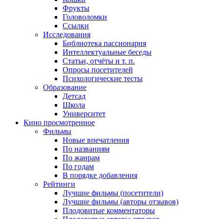
Фрукты
Головоломки
Ссылки
Исследования
Библиотека пассионария
Интеллектуальные беседы
Статьи, отчёты и т. п.
Опросы посетителей
Психологические тесты
Образование
Детсад
Школа
Университет
Кино
просмотренное
Фильмы
Новые впечатления
По названиям
По жанрам
По годам
В порядке добавления
Рейтинги
Лучшие фильмы (посетители)
Лучшие фильмы (авторы отзывов)
Плодовитые комментаторы