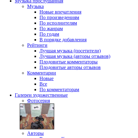
Музыка
прослушанная
Музыка
Новые впечатления
По произведениям
По исполнителям
По жанрам
По годам
В порядке добавления
Рейтинги
Лучшая музыка (посетители)
Лучшая музыка (авторы отзывов)
Плодовитые комментаторы
Плодовитые авторы отзывов
Комментарии
Новые
Все
По комментаторам
Галереи
художественные
Фотосерия
Авторы