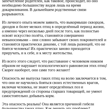
запечатление родителей, как таковое, происходит, но оно
необходимо большинству видов лишь на время
докармливания. В дальнейшем родственные связи
разрываются.
Из личного опыта можем заявить, что выкормыши скворцов,
дроздов и более мелких птиц в определённый период жизни,
а именно через несколько дней после того, как полностью
освоят искусство полёта, становятся совершенно
невыносимыми – они словно забывают своих покровителей и
становятся практически дикими, с той лишь разницей, что не
боятся человека! Их практически заново приходится
приручать, и к себе, и к месту жительства.
Из всего этого следует, что расставание с человеком никоим
образом не нарушает психологического равновесия этих птиц!
Скорее наоборот, они сами того желают!
Опасность же выпуска таких птиц на волю заключается в том,
что они не научились бояться своих естественных врагов,
включая человека, не знают определённых поз и
предупреждений со стороны старших товарищей, не умеют
самостоятельно добывать корм.
Эта опасность реальна! Она является причиной гибели
большинства таких птиц. Как решить эту проблему?