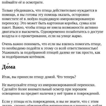
поймайте её и осмотрите.
Только убедившись, что птица действительно нуждается в
помощи, и вы готовы эту помощь оказать, осторожно
поместите её в любую подходящую импровизированную
переноску. Это может быть картонная коробка, сумка или
пакет. Важно, чтобы птица не имела возможности активно
двигаться и выскочить. Одновременно позаботьтесь о доступе
воздуха и о проветривании, если на улице жарко.
Очень важно понимать, что если вы взялись помогать птице,
то необходимо подойти к этому со всей ответственностью!
Ухаживать за подобранной птицей далеко не так просто, как
за подобранным котёнком.
До́ма
Итак, вы принесли птицу домой. Что теперь?
Не выпускайте птицу из импровизированной переноски.
Сделайте более внимательный осмотр при хорошем
освещении на предмет наличия у неё травм и повреждений.
Если у птицы есть повреждения, и вы не знаете, что с этим
делать, срочно обзванивайте ветеринарные клиники и, найдя