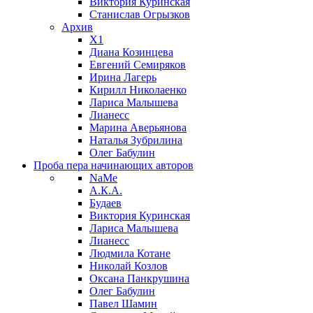
Виктория Куринская
Станислав Огрызков
Архив
X1
Диана Козинцева
Евгений Семиряков
Ирина Лагерь
Кирилл Николаенко
Лариса Малышева
Лианесс
Марина Аверьянова
Наталья Зубрилина
Олег Бабулин
Проба пера
начинающих авторов
NaMe
А.К.А.
Будаев
Виктория Куринская
Лариса Малышева
Лианесс
Людмила Котане
Николай Козлов
Оксана Панкрушина
Олег Бабулин
Павел Шамин