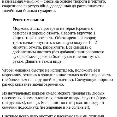
называемая
мешанка
– смесь на основе творога и тёртого,
сваренного вкрутую яйца, доведённая до рассыпчатости
толчёными белыми сухарями.
Рецепт мешанки
Морковь, 2 шт., протереть на тёрке (среднего
размера) и хорошо отжать. Сварить вкрутую 1
яйцо и тоже протереть. Обезжиренный творог,
треть пачки, опустить в кипящую воду на 1 – 2
минуты, отжать, разрыхлить. Всё смешать с
добавлением чистого (без добавок) панировочного
сухаря. Смесь должна быть сухая и не липнуть к
рукам. Давать в таком виде.
Чтобы мещанка быстро не испортилась, положите её в
морозилку, оставив в холодильнике только небольшую часть
(не более, чем на пару дней кормления). Следующую порцию
размораживайте заблаговременно.
Из натуральных кормов смело можете предлагать любых
насекомых, кроме ядовитых, а также ягоды, фрукты (кроме
цитрусовых), овощи. Большинство птиц охотно поедают
семечки подсолнуха (не жареные и не солёные!).
Сложнее всего дело обстоит с насекомоядными птицами.