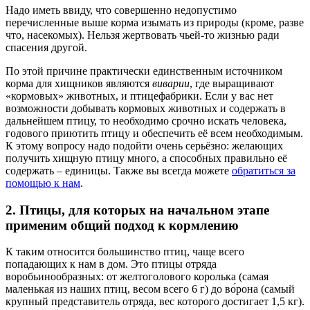
Надо иметь ввиду, что совершенно недопустимо
перечисленные выше корма изымать из природы (кроме, разве
что, насекомых). Нельзя жертвовать чьей-то жизнью ради
спасения другой.
По этой причине практически единственным источником
корма для хищников являются
виварии
, где выращивают
«кормовых» животных, и птицефабрики. Если у вас нет
возможности добывать кормовых животных и содержать в
дальнейшем птицу, то необходимо срочно искать человека,
годового приютить птицу и обеспечить её всем необходимым.
К этому вопросу надо подойти очень серьёзно: желающих
получить хищную птицу много, а способных правильно её
содержать – единицы. Также вы всегда можете
обратиться за
помощью к нам
.
2. Птицы, для которых на начальном этапе
применим общий подход к кормлению
К таким относится большинство птиц, чаще всего
попадающих к нам в дом. Это птицы отряда
воробьинообразных: от желтоголового королька (самая
маленькая из наших птиц, весом всего 6 г) до во́рона (самый
крупный представитель отряда, вес которого достигает 1,5 кг).