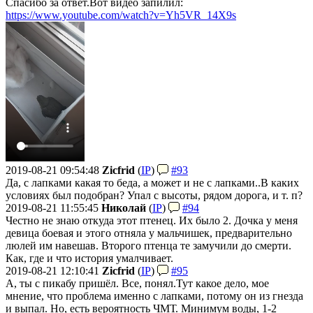
Спасибо за ответ.
Вот видео запилил:
https://www.youtube.com/watch?v=Yh5VR_14X9s
2019-08-21 09:54:48
Zicfrid
(
IP
)
#93
Да, с лапками какая то беда, а может и не с лапками..
В каких
условиях был подобран? Упал с высоты, рядом дорога, и т. п?
2019-08-21 11:55:45
Николай
(
IP
)
#94
Честно не знаю откуда этот птенец. Их было 2. Дочка у меня
девица боевая и этого отняла у мальчишек, предварительно
люлей им навешав. Второго птенца те замучили до смерти.
Как, где и что история умалчивает.
2019-08-21 12:10:41
Zicfrid
(
IP
)
#95
А, ты с пикабу пришёл. Все, понял.
Тут какое дело, мое
мнение, что проблема именно с лапками, потому он из гнезда
и выпал. Но, есть вероятность ЧМТ. Минимум воды, 1-2