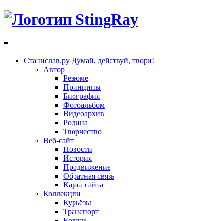
≡
Станислав.ру
Думай, действуй, твори!
Автор
Резюме
Принципы
Биография
Фотоальбом
Видеоархив
Родина
Творчество
Веб-сайт
Новости
История
Продвижение
Обратная связь
Карта сайта
Коллекции
Курьёзы
Транспорт
Кошки