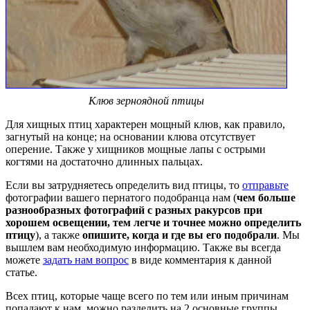
Клюв зерноядной птицы
Для хищных птиц характерен мощный клюв, как правило,
загнутый на конце; на основании клюва отсутствует
оперение. Также у хищников мощные лапы с острыми
когтями на достаточно длинных пальцах.
Если вы затрудняетесь определить вид птицы, то
отправьте
фотографии вашего пернатого подобранца нам (
чем больше
разнообразных фотографий с разных ракурсов при
хорошем освещении, тем легче и точнее можно определить
птицу
), а также
опишите, когда и где вы его подобрали
. Мы
вышлем вам необходимую информацию. Также вы всегда
можете
задать нам вопрос
в виде комментария к данной
статье.
Всех птиц, которые чаще всего по тем или иным причинам
попадают к нам, можно разделить на 2 основные группы.