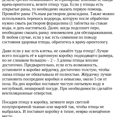
врача-орнитолога, везите птицу туда. Если у птицы есть
открытые раны, то необходимо оказать первую помощь.
Промойте раны 1%-ным раствором диоксидина. Также можно
использовать перекись водорода, которую после обработки
нужно смыть раствором фурацилина (1 таблетка на стакан
воды, и дать настояться). Далее, когда подсохнет перо,
необходимо смазать ранку левомеколем для обеззараживания.
В любом случае, если у вас есть сомнения по поводу
состояния здоровья птицы, обратитесь к врачу-орнитологу.
Даже если у вас есть клетка, не сажайте туда птицу! Лучше
всего посадить её в картонную коробку подходящего размера,
но не слишком большую – 2 – 3 длины птицы вполне
достаточно. Предварительно, если есть возможность,
установите в коробке жёрдочку, достаточно толстую, чтобы
лапка птицы не обхватывала её полностью. Жёрдочку лучше
установить посередине коробки и невысоко, около 5 см от
пола. На дно коробки поставьте чистую питьевую воду в
неглубокой, неширокой посуде. При необходимости сделайте
вентиляционные отверстия.
Посадив птицу в коробку, затяните верх светлой
полупрозрачной тканью или марлей так, чтобы птица не
выбралась. И поставьте коробку в тихое, неярко освещённое
место.