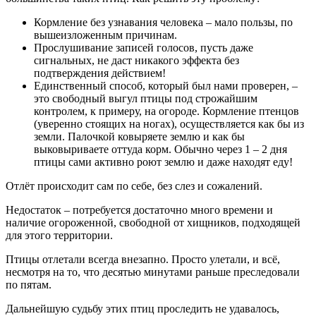
Кормление без узнавания человека – мало пользы, по
вышеизложенным причинам.
Прослушивание записей голосов, пусть даже
сигнальных, не даст никакого эффекта без
подтверждения действием!
Единственный способ, который был нами проверен, –
это свободный выгул птицы под строжайшим
контролем, к примеру, на огороде. Кормление птенцов
(уверенно стоящих на ногах), осуществляется как бы из
земли. Палочкой ковыряете землю и как бы
выковыриваете оттуда корм. Обычно через 1 – 2 дня
птицы сами активно роют землю и даже находят еду!
Отлёт происходит сам по себе, без слез и сожалений.
Недостаток – потребуется достаточно много времени и
наличие огороженной, свободной от хищников, подходящей
для этого территории.
Птицы отлетали всегда внезапно. Просто улетали, и всё,
несмотря на то, что десятью минутами раньше преследовали
по пятам.
Дальнейшую судьбу этих птиц проследить не удавалось,