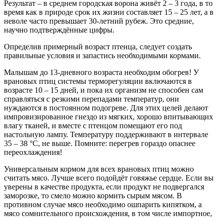
Результат – в среднем городская ворона живёт 2 – 3 года, в то
время как в природе срок их жизни составляет 15 – 25 лет, а в
неволе часто превышает 30-летний рубеж. Это средние,
научно подтверждённые цифры.
Определив примерный возраст птенца, следует создать
правильные условия и запастись необходимыми кормами.
Малышам до 13-дневного возраста необходим обогрев! У
врановых птиц системы терморегуляции включаются в
возрасте 10 – 15 дней, и пока их организм не способен сам
справляться с резкими перепадами температур, они
нуждаются в постоянном подогреве. Для этих целей делают
импровизированное гнездо из мягких, хорошо впитывающих
влагу тканей, и вместе с птенцом помещают его под
настольную лампу. Температуру поддерживают в интервале
35 – 38 °C, не выше. Помните: перегрев гораздо опаснее
переохлаждения!
Универсальным кормом для всех врановых птиц можно
считать мясо. Лучше всего подойдёт говяжье сердце. Если вы
уверены в качестве продукта, если продукт не подвергался
заморозке, то смело можно кормить сырым мясом. В
противном случае мясо необходимо ошпарить кипятком, а
мясо сомнительного происхождения, в том числе импортное,