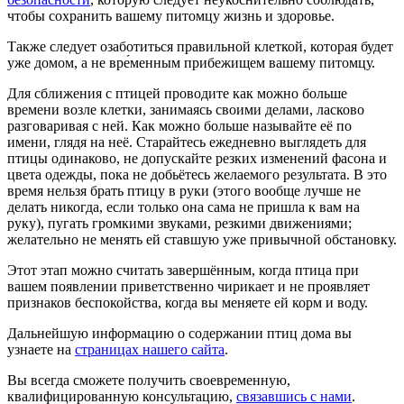
чтобы сохранить вашему питомцу жизнь и здоровье.
Также следует озаботиться правильной клеткой, которая будет
уже домом, а не вре́менным прибежищем вашему питомцу.
Для сближения с птицей проводите как можно больше
времени возле клетки, занимаясь своими делами, ласково
разговаривая с ней. Как можно больше называйте её по
имени, глядя на неё. Старайтесь ежедневно выглядеть для
птицы одинаково, не допускайте резких изменений фасона и
цвета одежды, пока не добьётесь желаемого результата. В это
время нельзя брать птицу в руки (этого вообще лучше не
делать никогда, если только она сама не пришла к вам на
руку), пугать громкими звуками, резкими движениями;
желательно не менять ей ставшую уже привычной обстановку.
Этот этап можно считать завершённым, когда птица при
вашем появлении приветственно чирикает и не проявляет
признаков беспокойства, когда вы меняете ей корм и воду.
Дальнейшую информацию о содержании птиц дома вы
узнаете на
страницах нашего сайта
.
Вы всегда сможете получить своевременную,
квалифицированную консультацию,
связавшись с нами
.