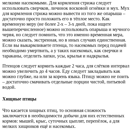
мелкими насекомыми. Для кормления стрижа следует
использовать сверчков, личинок восковой огнёвки и мух. Мух
для кормления стрижа можно вывести из того же опарыша –
достаточно просто положить его в тёплое место. Как
вре́менную меру (не более 2-х – 3-х дней, пока ищите
вышеперечисленное) можно использовать опарыша и мучного
червя, но следует помнить, что это именно вре́менная мера,
можно сказать, экстренная, но в иных случаях единственная.
Если вы выкармливаете птенца, то насекомых перед подачей
необходимо умертвить, а у таких насекомых, как сверчки и
тараканы, отделить лапки, усы, крылья и надкрылья.
Птенцов следует кормить каждые 2 часа, для слётков интервал
можно увеличить до 4 часов. Еду следует закладывать как
можно глубже, на или за корень языка. Птицу можно не поить
– достаточно смачивать отдельные порции чистой, питьевой
водой.
Хищные птицы
Что касается хищных птиц, то основная сложность
заключается в необходимости добычи для них естественных
кормов: мышей, крыс, суточных цыплят, перепёлок, а для
мелких хищников ещё и насекомых.