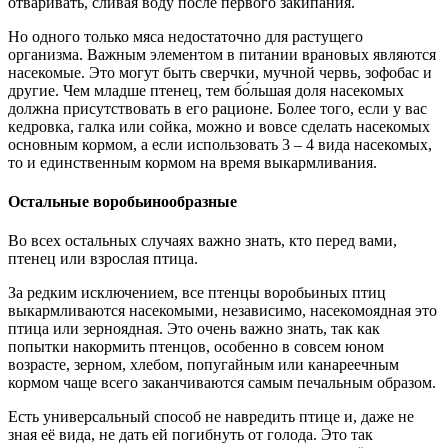
отваривать, сливая воду после первого закипания.
Но одного только мяса недостаточно для растущего
организма. Важным элементом в питании врановых являются
насекомые. Это могут быть сверчки, мучной червь, зофобас и
другие. Чем младше птенец, тем бо́льшая доля насекомых
должна присутствовать в его рационе. Более того, если у вас
кедровка, галка или сойка, можно и вовсе сделать насекомых
основным кормом, а если использовать 3 – 4 вида насекомых,
то и единственным кормом на время выкармливания.
Остальные воробьинообразные
Во всех остальных случаях важно знать, кто перед вами,
птенец или взрослая птица.
За редким исключением, все птенцы воробьиных птиц
выкармливаются насекомыми, независимо, насекомоядная это
птица или зерноядная. Это очень важно знать, так как
попытки накормить птенцов, особенно в совсем юном
возрасте, зерном, хлебом, попугайным или канареечным
кормом чаще всего заканчиваются самым печальным образом.
Есть универсальный способ не навредить птице и, даже не
зная её вида, не дать ей погибнуть от голода. Это так