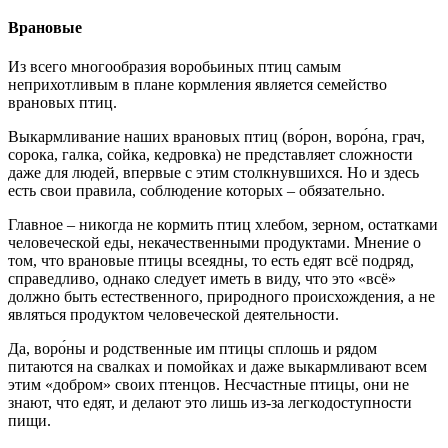
Врановые
Из всего многообразия воробьиных птиц самым
неприхотливым в плане кормления является семейство
врановых птиц.
Выкармливание наших врановых птиц (во́рон, воро́на, грач,
сорока, галка, сойка, кедровка) не представляет сложности
даже для людей, впервые с этим столкнувшихся. Но и здесь
есть свои правила, соблюдение которых – обязательно.
Главное – никогда не кормить птиц хлебом, зерном, остатками
человеческой еды, некачественными продуктами. Мнение о
том, что врановые птицы всеядны, то есть едят всё подряд,
справедливо, однако следует иметь в виду, что это «всё»
должно быть естественного, природного происхождения, а не
являться продуктом человеческой деятельности.
Да, воро́ны и родственные им птицы сплошь и рядом
питаются на свалках и помойках и даже выкармливают всем
этим «добром» своих птенцов. Несчастные птицы, они не
знают, что едят, и делают это лишь из-за легкодоступности
пищи.