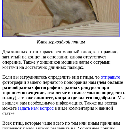
Клюв зерноядной птицы
Для хищных птиц характерен мощный клюв, как правило,
загнутый на конце; на основании клюва отсутствует
оперение. Также у хищников мощные лапы с острыми
когтями на достаточно длинных пальцах.
Если вы затрудняетесь определить вид птицы, то
отправьте
фотографии вашего пернатого подобранца нам (
чем больше
разнообразных фотографий с разных ракурсов при
хорошем освещении, тем легче и точнее можно определить
птицу
), а также
опишите, когда и где вы его подобрали
. Мы
вышлем вам необходимую информацию. Также вы всегда
можете
задать нам вопрос
в виде комментария к данной
статье.
Всех птиц, которые чаще всего по тем или иным причинам
попадают к нам, можно разделить на 2 основные группы.