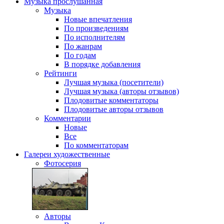
Музыка
прослушанная
Музыка
Новые впечатления
По произведениям
По исполнителям
По жанрам
По годам
В порядке добавления
Рейтинги
Лучшая музыка (посетители)
Лучшая музыка (авторы отзывов)
Плодовитые комментаторы
Плодовитые авторы отзывов
Комментарии
Новые
Все
По комментаторам
Галереи
художественные
Фотосерия
Авторы