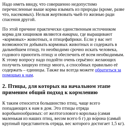
Надо иметь ввиду, что совершенно недопустимо
перечисленные выше корма изымать из природы (кроме, разве
что, насекомых). Нельзя жертвовать чьей-то жизнью ради
спасения другой.
По этой причине практически единственным источником
корма для хищников являются
виварии
, где выращивают
«кормовых» животных, и птицефабрики. Если у вас нет
возможности добывать кормовых животных и содержать в
дальнейшем птицу, то необходимо срочно искать человека,
годового приютить птицу и обеспечить её всем необходимым.
К этому вопросу надо подойти очень серьёзно: желающих
получить хищную птицу много, а способных правильно её
содержать – единицы. Также вы всегда можете
обратиться за
помощью к нам
.
2. Птицы, для которых на начальном этапе
применим общий подход к кормлению
К таким относится большинство птиц, чаще всего
попадающих к нам в дом. Это птицы отряда
воробьинообразных: от желтоголового королька (самая
маленькая из наших птиц, весом всего 6 г) до во́рона (самый
крупный представитель отряда, вес которого достигает 1,5 кг).