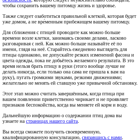
чтобы сохранить вашему питомцу жизнь и здоровье.
Также следует озаботиться правильной клеткой, которая будет
уже домом, а не вре́менным прибежищем вашему питомцу.
Для сближения с птицей проводите как можно больше
времени возле клетки, занимаясь своими делами, ласково
разговаривая с ней. Как можно больше называйте её по
имени, глядя на неё. Старайтесь ежедневно выглядеть для
птицы одинаково, не допускайте резких изменений фасона и
цвета одежды, пока не добьётесь желаемого результата. В это
время нельзя брать птицу в руки (этого вообще лучше не
делать никогда, если только она сама не пришла к вам на
руку), пугать громкими звуками, резкими движениями;
желательно не менять ей ставшую уже привычной обстановку.
Этот этап можно считать завершённым, когда птица при
вашем появлении приветственно чирикает и не проявляет
признаков беспокойства, когда вы меняете ей корм и воду.
Дальнейшую информацию о содержании птиц дома вы
узнаете на
страницах нашего сайта
.
Вы всегда сможете получить своевременную,
квалифицированную консультацию,
связавшись с нами
.