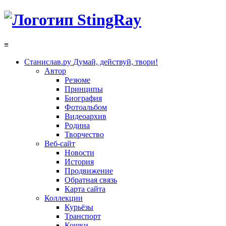
≡
Станислав.ру
Думай, действуй, твори!
Автор
Резюме
Принципы
Биография
Фотоальбом
Видеоархив
Родина
Творчество
Веб-сайт
Новости
История
Продвижение
Обратная связь
Карта сайта
Коллекции
Курьёзы
Транспорт
Кошки