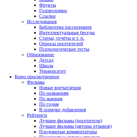
Фрукты
Головоломки
Ссылки
Исследования
Библиотека пассионария
Интеллектуальные беседы
Статьи, отчёты и т. п.
Опросы посетителей
Психологические тесты
Образование
Детсад
Школа
Университет
Кино
просмотренное
Фильмы
Новые впечатления
По названиям
По жанрам
По годам
В порядке добавления
Рейтинги
Лучшие фильмы (посетители)
Лучшие фильмы (авторы отзывов)
Плодовитые комментаторы