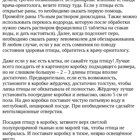
врача-орнитолога, везите птицу туда. Если у птицы есть
открытые раны, то необходимо оказать первую помощь.
Промойте раны 1%-ным раствором диоксидина. Также можно
использовать перекись водорода, которую после обработки
нужно смыть раствором фурацилина (1 таблетка на стакан
воды, и дать настояться). Далее, когда подсохнет перо,
необходимо смазать ранку левомеколем для обеззараживания.
В любом случае, если у вас есть сомнения по поводу
состояния здоровья птицы, обратитесь к врачу-орнитологу.
Даже если у вас есть клетка, не сажайте туда птицу! Лучше
всего посадить её в картонную коробку подходящего размера,
но не слишком большую – 2 – 3 длины птицы вполне
достаточно. Предварительно, если есть возможность,
установите в коробке жёрдочку, достаточно толстую, чтобы
лапка птицы не обхватывала её полностью. Жёрдочку лучше
установить посередине коробки и невысоко, около 5 см от
пола. На дно коробки поставьте чистую питьевую воду в
неглубокой, неширокой посуде. При необходимости сделайте
вентиляционные отверстия.
Посадив птицу в коробку, затяните верх светлой
полупрозрачной тканью или марлей так, чтобы птица не
выбралась. И поставьте коробку в тихое, неярко освещённое
место.