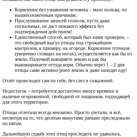
Кормление без узнавания человека – мало пользы, по
вышеизложенным причинам.
Прослушивание записей голосов, пусть даже
сигнальных, не даст никакого эффекта без
подтверждения действием!
Единственный способ, который был нами проверен, –
это свободный выгул птицы под строжайшим
контролем, к примеру, на огороде. Кормление птенцов
(уверенно стоящих на ногах), осуществляется как бы из
земли. Палочкой ковыряете землю и как бы
выковыриваете оттуда корм. Обычно через 1 – 2 дня
птицы сами активно роют землю и даже находят еду!
Отлёт происходит сам по себе, без слез и сожалений.
Недостаток – потребуется достаточно много времени и
наличие огороженной, свободной от хищников, подходящей
для этого территории.
Птицы отлетали всегда внезапно. Просто улетали, и всё,
несмотря на то, что десятью минутами раньше преследовали
по пятам.
Дальнейшую судьбу этих птиц проследить не удавалось,