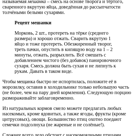
называемая
мешанка
– смесь на основе творога и тёртого,
сваренного вкрутую яйца, доведённая до рассыпчатости
толчёными белыми сухарями.
Рецепт мешанки
Морковь, 2 шт., протереть на тёрке (среднего
размера) и хорошо отжать. Сварить вкрутую 1
яйцо и тоже протереть. Обезжиренный творог,
треть пачки, опустить в кипящую воду на 1 – 2
минуты, отжать, разрыхлить. Всё смешать с
добавлением чистого (без добавок) панировочного
сухаря. Смесь должна быть сухая и не липнуть к
рукам. Давать в таком виде.
Чтобы мещанка быстро не испортилась, положите её в
морозилку, оставив в холодильнике только небольшую часть
(не более, чем на пару дней кормления). Следующую порцию
размораживайте заблаговременно.
Из натуральных кормов смело можете предлагать любых
насекомых, кроме ядовитых, а также ягоды, фрукты (кроме
цитрусовых), овощи. Большинство птиц охотно поедают
семечки подсолнуха (не жареные и не солёные!).
Сложнее всего дело обстоит с насекомоядными птицами.