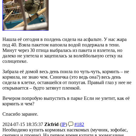
Нашла её сегодня в полдень сидела на асфальте. У нас жара
под 40. Взяла пакетом напоила водой подержала в тени.
Минут через 30 птица выбралась из пакета и взлетела, но
далеко не улетела и зацепилась за волейбольную сетку на
солнцепеке.
Забрала её домой весь день поила по чуть-чуть, кормить – не
кормила, не знаю чем. Синичка (это ведь она?) весь день
сидела в клетке, оставшейся от попугая. Правый глаз у нее не
открывается – будто затянут пленкой.
Вечером попробую выпустить в парке Если не улетит, как её
кормить и чем?
Спасибо заранее.
2024-07-15 18:35:37
Zicfrid
(
IP
)
#182
Необходимо купить кормовых насекомых (мучник, зофобас,
сверчки и прочие). На первое время купите в зоомагазине