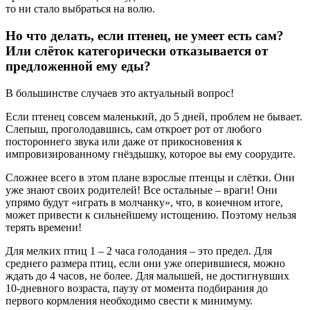
то ни стало выбраться на волю.
Но что делать, если птенец, не умеет есть сам?
Или слёток категорически отказывается от
предложенной ему еды?
В большинстве случаев это актуальный вопрос!
Если птенец совсем маленький, до 5 дней, проблем не бывает.
Слепыш, проголодавшись, сам откроет рот от любого
постороннего звука или даже от прикосновения к
импровизированному гнёздышку, которое вы ему соорудите.
Сложнее всего в этом плане взрослые птенцы и слётки. Они
уже знают своих родителей! Все остальные – враги! Они
упрямо будут «играть в молчанку», что, в конечном итоге,
может привести к сильнейшему истощению. Поэтому нельзя
терять времени!
Для мелких птиц 1 – 2 часа голодания – это предел. Для
среднего размера птиц, если они уже оперившиеся, можно
ждать до 4 часов, не более. Для малышей, не достигнувших
10-дневного возраста, паузу от момента подбирания до
первого кормления необходимо свести к минимуму.