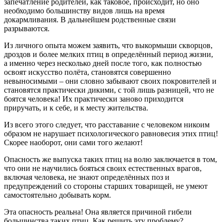
запечатление родителей, как таковое, происходит, но оно
необходимо большинству видов лишь на время
докармливания. В дальнейшем родственные связи
разрываются.
Из личного опыта можем заявить, что выкормыши скворцов,
дроздов и более мелких птиц в определённый период жизни,
а именно через несколько дней после того, как полностью
освоят искусство полёта, становятся совершенно
невыносимыми – они словно забывают своих покровителей и
становятся практически дикими, с той лишь разницей, что не
боятся человека! Их практически заново приходится
приручать, и к себе, и к месту жительства.
Из всего этого следует, что расставание с человеком никоим
образом не нарушает психологического равновесия этих птиц!
Скорее наоборот, они сами того желают!
Опасность же выпуска таких птиц на волю заключается в том,
что они не научились бояться своих естественных врагов,
включая человека, не знают определённых поз и
предупреждений со стороны старших товарищей, не умеют
самостоятельно добывать корм.
Эта опасность реальна! Она является причиной гибели
большинства таких птиц. Как решить эту проблему?