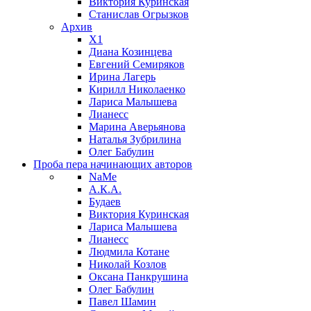
Виктория Куринская
Станислав Огрызков
Архив
X1
Диана Козинцева
Евгений Семиряков
Ирина Лагерь
Кирилл Николаенко
Лариса Малышева
Лианесс
Марина Аверьянова
Наталья Зубрилина
Олег Бабулин
Проба пера
начинающих авторов
NaMe
А.К.А.
Будаев
Виктория Куринская
Лариса Малышева
Лианесс
Людмила Котане
Николай Козлов
Оксана Панкрушина
Олег Бабулин
Павел Шамин