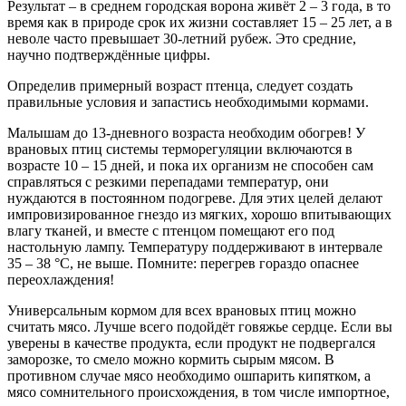
Результат – в среднем городская ворона живёт 2 – 3 года, в то
время как в природе срок их жизни составляет 15 – 25 лет, а в
неволе часто превышает 30-летний рубеж. Это средние,
научно подтверждённые цифры.
Определив примерный возраст птенца, следует создать
правильные условия и запастись необходимыми кормами.
Малышам до 13-дневного возраста необходим обогрев! У
врановых птиц системы терморегуляции включаются в
возрасте 10 – 15 дней, и пока их организм не способен сам
справляться с резкими перепадами температур, они
нуждаются в постоянном подогреве. Для этих целей делают
импровизированное гнездо из мягких, хорошо впитывающих
влагу тканей, и вместе с птенцом помещают его под
настольную лампу. Температуру поддерживают в интервале
35 – 38 °C, не выше. Помните: перегрев гораздо опаснее
переохлаждения!
Универсальным кормом для всех врановых птиц можно
считать мясо. Лучше всего подойдёт говяжье сердце. Если вы
уверены в качестве продукта, если продукт не подвергался
заморозке, то смело можно кормить сырым мясом. В
противном случае мясо необходимо ошпарить кипятком, а
мясо сомнительного происхождения, в том числе импортное,