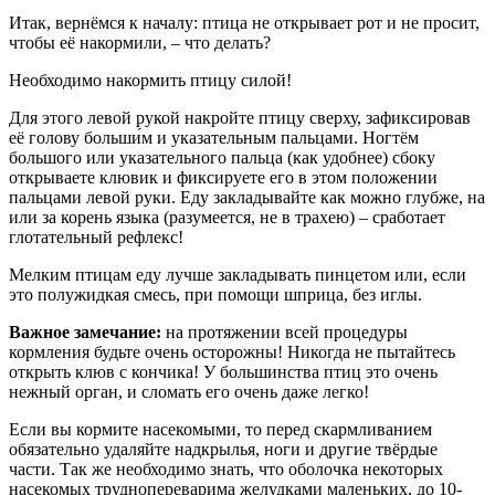
Итак, вернёмся к началу: птица не открывает рот и не просит,
чтобы её накормили, – что делать?
Необходимо накормить птицу силой!
Для этого левой рукой накройте птицу сверху, зафиксировав
её голову больши́м и указательным пальцами. Ногтём
большого или указательного пальца (как удобнее) сбоку
открываете клювик и фиксируете его в этом положении
пальцами левой руки. Еду закладывайте как можно глубже, на
или за корень языка (разумеется, не в трахею) – сработает
глотательный рефлекс!
Мелким птицам еду лучше закладывать пинцетом или, если
это полужидкая смесь, при помощи шприца, без иглы.
Важное замечание:
на протяжении всей процедуры
кормления будьте очень осторожны! Никогда не пытайтесь
открыть клюв с кончика! У большинства птиц это очень
нежный орган, и сломать его очень даже легко!
Если вы кормите насекомыми, то перед скармливанием
обязательно удаляйте надкрылья, ноги и другие твёрдые
части. Так же необходимо знать, что оболочка некоторых
насекомых труднопереварима желудками маленьких, до 10-