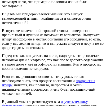
несмотря на то, что примерно половина из них была
окольцована.
В целом мы придерживаемся мнения, что выпуск
выкормленной птицы – крайняя мера и является очень
нежелательной!
Выпуск же вылеченной взрослой птицы – совершенно
правильный и лучший из возможных вариантов. Выпускать
птицу необходимо в местах обитания его сородичей, то есть,
если у вас лесная птица, то и выпускать следует в лесу, а не во
дворе среди многоэтажек.
Перед тем как выпустить на волю, надо дать птице полетать
несколько дней в квартире, так как после долгого содержания
в вашем доме у неё атрофируются мышцы. Благо процесс их
восстановления не так долог.
Если же вы решились оставить птицу дома, то вам
необходимо знать, что процесс воспитания и
приручения
птицы
является, как правило, непростым и очень
индивидуальным процессом, и ему будет посвящено ещё
множество статей.
В данный момент рекомендуем вам
изучить технику
безопасности
, которую следует неукоснительно соблюдать,