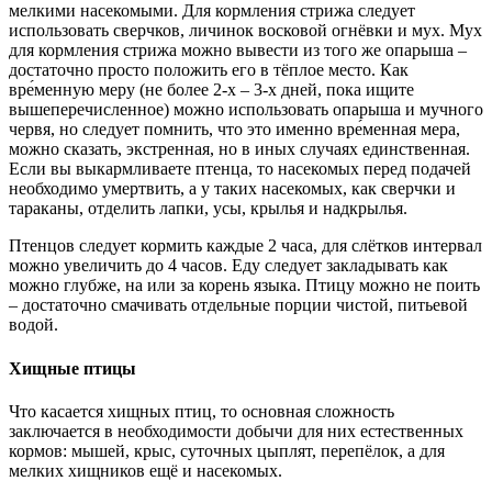
мелкими насекомыми. Для кормления стрижа следует
использовать сверчков, личинок восковой огнёвки и мух. Мух
для кормления стрижа можно вывести из того же опарыша –
достаточно просто положить его в тёплое место. Как
вре́менную меру (не более 2-х – 3-х дней, пока ищите
вышеперечисленное) можно использовать опарыша и мучного
червя, но следует помнить, что это именно вре́менная мера,
можно сказать, экстренная, но в иных случаях единственная.
Если вы выкармливаете птенца, то насекомых перед подачей
необходимо умертвить, а у таких насекомых, как сверчки и
тараканы, отделить лапки, усы, крылья и надкрылья.
Птенцов следует кормить каждые 2 часа, для слётков интервал
можно увеличить до 4 часов. Еду следует закладывать как
можно глубже, на или за корень языка. Птицу можно не поить
– достаточно смачивать отдельные порции чистой, питьевой
водой.
Хищные птицы
Что касается хищных птиц, то основная сложность
заключается в необходимости добычи для них естественных
кормов: мышей, крыс, суточных цыплят, перепёлок, а для
мелких хищников ещё и насекомых.