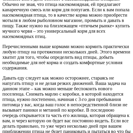
Обычно не зная, что птица насекомоядная, ей предлагают
канареечную смесь или корм для попугаев. Если к вам попала
насекомоядная птица, то в качестве корма можно приобрести
мотыля в любом рыболовном магазине, промыть и давать в
пищу. Также нужно на близлежащем «птичьем рынке» купить
мучного червя – это универсальный корм для всех
насекомоядных птиц.
Перечисленными выше кормами можно кормить практически
любую птицу на протяжении нескольких дней. Этого времени
хватит для того, чтобы определить вид птицы, добыть
необходимые для неё корма и создать комфортные условия
содержания.
Давать еду следует как можно осторожнее, стараясь не
напугать птицу и не делая резких движений. Ваша задача на
данном этапе – как можно меньше беспокоить нового
поселенца. Снимать марлю с коробки, в которой находится
птица, нужно постепенно, начиная с 3-го дня пребывания
питомца у вас, когда ваш голос в непосредственной близи не
вызывает паники и метаний по коробке. В последнюю
очередь открывается та часть его жилища, которая обращена к
вам, и через которую он будет вас постоянно видеть. Если все
делать правильно, то уже через несколько дней при вашем
приближении птица не будет паниковать и пытаться во что бы