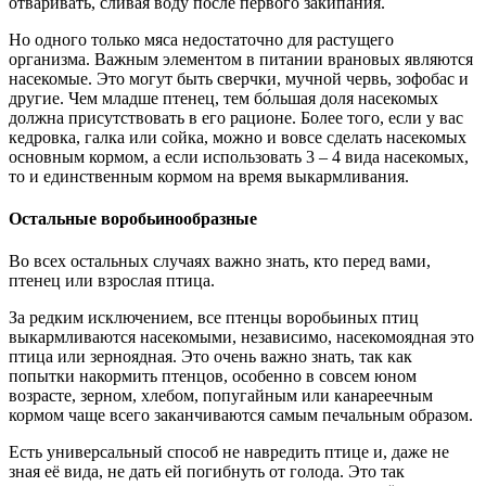
отваривать, сливая воду после первого закипания.
Но одного только мяса недостаточно для растущего
организма. Важным элементом в питании врановых являются
насекомые. Это могут быть сверчки, мучной червь, зофобас и
другие. Чем младше птенец, тем бо́льшая доля насекомых
должна присутствовать в его рационе. Более того, если у вас
кедровка, галка или сойка, можно и вовсе сделать насекомых
основным кормом, а если использовать 3 – 4 вида насекомых,
то и единственным кормом на время выкармливания.
Остальные воробьинообразные
Во всех остальных случаях важно знать, кто перед вами,
птенец или взрослая птица.
За редким исключением, все птенцы воробьиных птиц
выкармливаются насекомыми, независимо, насекомоядная это
птица или зерноядная. Это очень важно знать, так как
попытки накормить птенцов, особенно в совсем юном
возрасте, зерном, хлебом, попугайным или канареечным
кормом чаще всего заканчиваются самым печальным образом.
Есть универсальный способ не навредить птице и, даже не
зная её вида, не дать ей погибнуть от голода. Это так