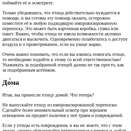
поймайте её и осмотрите.
Только убедившись, что птица действительно нуждается в
помощи, и вы готовы эту помощь оказать, осторожно
поместите её в любую подходящую импровизированную
переноску. Это может быть картонная коробка, сумка или
пакет. Важно, чтобы птица не имела возможности активно
двигаться и выскочить. Одновременно позаботьтесь о доступе
воздуха и о проветривании, если на улице жарко.
Очень важно понимать, что если вы взялись помогать птице,
то необходимо подойти к этому со всей ответственностью!
Ухаживать за подобранной птицей далеко не так просто, как
за подобранным котёнком.
До́ма
Итак, вы принесли птицу домой. Что теперь?
Не выпускайте птицу из импровизированной переноски.
Сделайте более внимательный осмотр при хорошем
освещении на предмет наличия у неё травм и повреждений.
Если у птицы есть повреждения, и вы не знаете, что с этим
делать, срочно обзванивайте ветеринарные клиники и, найдя