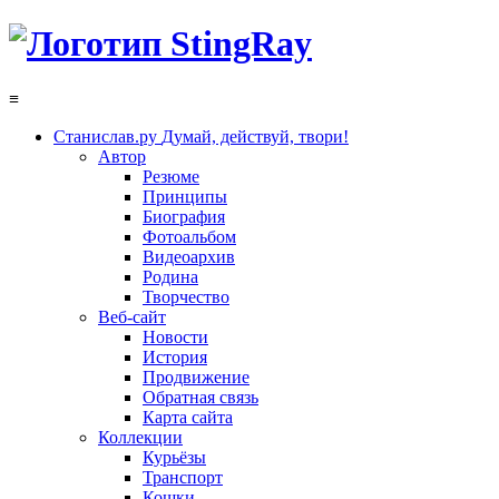
≡
Станислав.ру
Думай, действуй, твори!
Автор
Резюме
Принципы
Биография
Фотоальбом
Видеоархив
Родина
Творчество
Веб-сайт
Новости
История
Продвижение
Обратная связь
Карта сайта
Коллекции
Курьёзы
Транспорт
Кошки