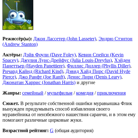
Режиссёр(ы):
Джон Лассетер (John Lasseter)
,
Эндрю Стэнтон
(Andrew Stanton)
Актёры:
Дэйв Фоули (Dave Foley)
,
Кевин Спейси (Kevin
Spacey)
,
Джулия Луис-Дрейфус (Julia Louis-Dreyfus)
,
Хэйден
Панеттьер (Hayden Panettiere)
,
Филлис Диллер (Phyllis Diller)
,
Ричард Кайнд (Richard Kind)
,
Дэвид Хайд Пирс (David Hyde
Pierce)
,
Джо Ранфт (Joe Ranft)
,
Денис Лири (Denis Leary)
,
Джонатан Харрис (Jonathan Harris)
и другие
Жанры:
семейный
/
мультфильм
/
комедия
/
приключения
Сюжет.
В результате собственной ошибки муравьишка Флик
вынужден придумывать способ избавления своего
муравейника от неизбежного нашествия саранчи, и в этом ему
помогают различные цирковые жуки.
Возрастной рейтинг:
G
(общая аудитория)