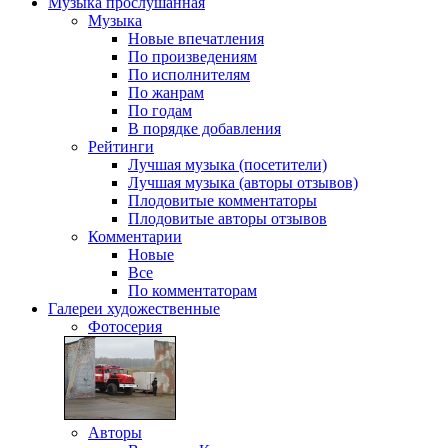
Музыка
прослушанная
Музыка
Новые впечатления
По произведениям
По исполнителям
По жанрам
По годам
В порядке добавления
Рейтинги
Лучшая музыка (посетители)
Лучшая музыка (авторы отзывов)
Плодовитые комментаторы
Плодовитые авторы отзывов
Комментарии
Новые
Все
По комментаторам
Галереи
художественные
Фотосерия
Авторы