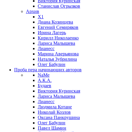
Виктория Куринская
Станислав Огрызков
Архив
X1
Диана Козинцева
Евгений Семиряков
Ирина Лагерь
Кирилл Николаенко
Лариса Малышева
Лианесс
Марина Аверьянова
Наталья Зубрилина
Олег Бабулин
Проба пера
начинающих авторов
NaMe
А.К.А.
Будаев
Виктория Куринская
Лариса Малышева
Лианесс
Людмила Котане
Николай Козлов
Оксана Панкрушина
Олег Бабулин
Павел Шамин