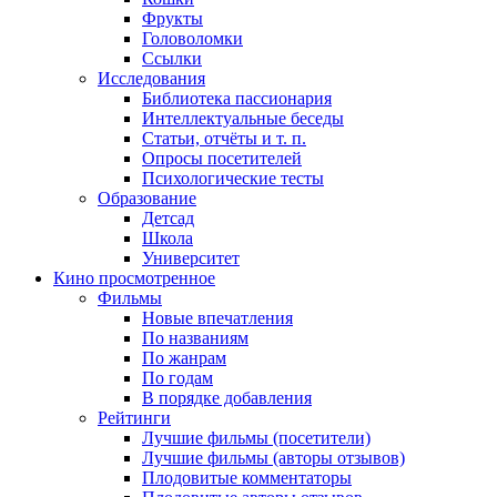
Фрукты
Головоломки
Ссылки
Исследования
Библиотека пассионария
Интеллектуальные беседы
Статьи, отчёты и т. п.
Опросы посетителей
Психологические тесты
Образование
Детсад
Школа
Университет
Кино
просмотренное
Фильмы
Новые впечатления
По названиям
По жанрам
По годам
В порядке добавления
Рейтинги
Лучшие фильмы (посетители)
Лучшие фильмы (авторы отзывов)
Плодовитые комментаторы