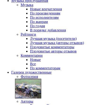
Музыка
прослушанная
Музыка
Новые впечатления
По произведениям
По исполнителям
По жанрам
По годам
В порядке добавления
Рейтинги
Лучшая музыка (посетители)
Лучшая музыка (авторы отзывов)
Плодовитые комментаторы
Плодовитые авторы отзывов
Комментарии
Новые
Все
По комментаторам
Галереи
художественные
Фотосерия
Авторы