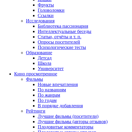
Фрукты
Головоломки
Ссылки
Исследования
Библиотека пассионария
Интеллектуальные беседы
Статьи, отчёты и т. п.
Опросы посетителей
Психологические тесты
Образование
Детсад
Школа
Университет
Кино
просмотренное
Фильмы
Новые впечатления
По названиям
По жанрам
По годам
В порядке добавления
Рейтинги
Лучшие фильмы (посетители)
Лучшие фильмы (авторы отзывов)
Плодовитые комментаторы