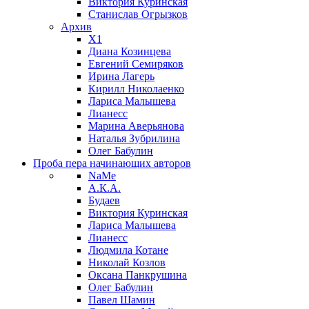
Виктория Куринская
Станислав Огрызков
Архив
X1
Диана Козинцева
Евгений Семиряков
Ирина Лагерь
Кирилл Николаенко
Лариса Малышева
Лианесс
Марина Аверьянова
Наталья Зубрилина
Олег Бабулин
Проба пера
начинающих авторов
NaMe
А.К.А.
Будаев
Виктория Куринская
Лариса Малышева
Лианесс
Людмила Котане
Николай Козлов
Оксана Панкрушина
Олег Бабулин
Павел Шамин