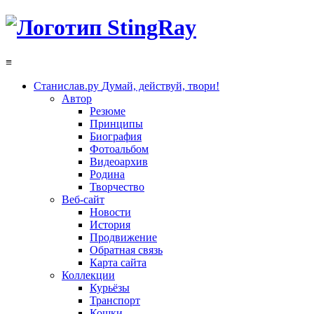
≡
Станислав.ру
Думай, действуй, твори!
Автор
Резюме
Принципы
Биография
Фотоальбом
Видеоархив
Родина
Творчество
Веб-сайт
Новости
История
Продвижение
Обратная связь
Карта сайта
Коллекции
Курьёзы
Транспорт
Кошки