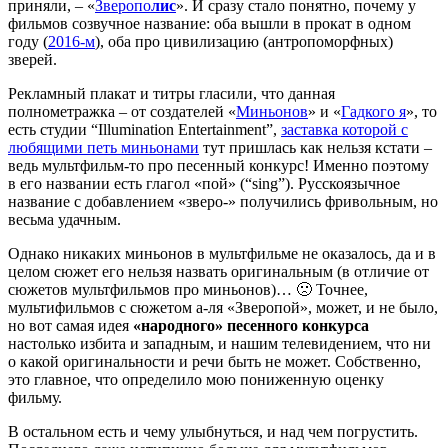
приняли, – «
Зверопо
лис
». И сразу стало понятно, почему у
фильмов созвучное название: оба вышли в прокат в одном
году (
2016-м
), оба про цивилизацию (антропоморфных)
зверей.
Рекламный плакат и титры гласили, что данная
полнометражка – от создателей «
Миньонов
» и «
Гадкого я
», то
есть студии “Illumination Entertainment”,
заставка которой с
любящими петь миньонами
тут пришлась как нельзя кстати –
ведь мультфильм-то про песенный конкурс! Именно поэтому
в его названии есть глагол «пой» (“sing”). Русскоязычное
название с добавлением «зверо-» получились фривольным, но
весьма удачным.
Однако никаких миньонов в мультфильме не оказалось, да и в
целом сюжет его нельзя назвать оригинальным (в отличие от
сюжетов мультфильмов про миньонов)… 🙁 Точнее,
мультифильмов с сюжетом а-ля «Зверопой», может, и не было,
но вот самая идея
«народного» песенного конкурса
настолько избита и западным, и нашим телевидением, что ни
о какой оригинальности и речи быть не может. Собственно,
это главное, что определило мою пониженную оценку
фильму.
В остальном есть и чему улыбнуться, и над чем погрустить.