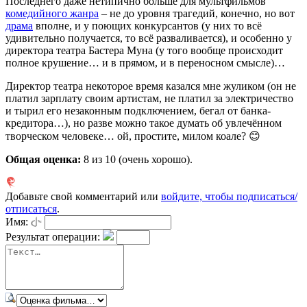
Последнего даже нетипично больше для мультфильмов
комедийного жанра
– не до уровня трагедий, конечно, но вот
драма
вполне, и у поющих конкурсантов (у них то всё
удивительно получается, то всё разваливается), и особенно у
директора театра Бастера Муна (у того вообще происходит
полное крушение… и в прямом, и в переносном смысле)…
Директор театра некоторое время казался мне жуликом (он не
платил зарплату своим артистам, не платил за электричество
и тырил его незаконным подключением, бегал от банка-
кредитора…), но разве можно такое думать об увлечённом
творческом человеке… ой, простите, милом коале? 😊
Общая оценка:
8
из 10 (очень хорошо).
Добавьте свой комментарий или
войдите, чтобы подписаться/
отписаться
.
Имя:
Результат операции: