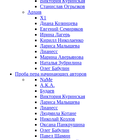
Виктория Куринская
Станислав Огрызков
Архив
X1
Диана Козинцева
Евгений Семиряков
Ирина Лагерь
Кирилл Николаенко
Лариса Малышева
Лианесс
Марина Аверьянова
Наталья Зубрилина
Олег Бабулин
Проба пера
начинающих авторов
NaMe
А.К.А.
Будаев
Виктория Куринская
Лариса Малышева
Лианесс
Людмила Котане
Николай Козлов
Оксана Панкрушина
Олег Бабулин
Павел Шамин