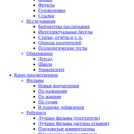
Фрукты
Головоломки
Ссылки
Исследования
Библиотека пассионария
Интеллектуальные беседы
Статьи, отчёты и т. п.
Опросы посетителей
Психологические тесты
Образование
Детсад
Школа
Университет
Кино
просмотренное
Фильмы
Новые впечатления
По названиям
По жанрам
По годам
В порядке добавления
Рейтинги
Лучшие фильмы (посетители)
Лучшие фильмы (авторы отзывов)
Плодовитые комментаторы