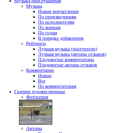
Музыка
прослушанная
Музыка
Новые впечатления
По произведениям
По исполнителям
По жанрам
По годам
В порядке добавления
Рейтинги
Лучшая музыка (посетители)
Лучшая музыка (авторы отзывов)
Плодовитые комментаторы
Плодовитые авторы отзывов
Комментарии
Новые
Все
По комментаторам
Галереи
художественные
Фотосерия
Авторы