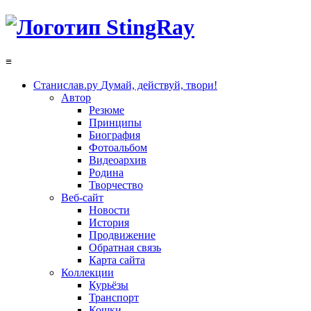
≡
Станислав.ру
Думай, действуй, твори!
Автор
Резюме
Принципы
Биография
Фотоальбом
Видеоархив
Родина
Творчество
Веб-сайт
Новости
История
Продвижение
Обратная связь
Карта сайта
Коллекции
Курьёзы
Транспорт
Кошки