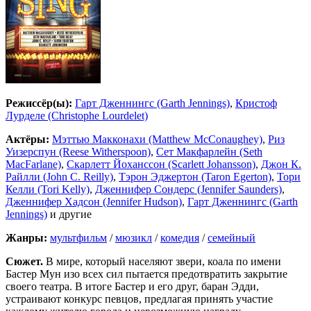
Режиссёр(ы):
Гарт Дженнингс (Garth Jennings)
,
Кристоф
Лурделе (Christophe Lourdelet)
Актёры:
Мэттью Макконахи (Matthew McConaughey)
,
Риз
Уизерспун (Reese Witherspoon)
,
Сет Макфарлейн (Seth
MacFarlane)
,
Скарлетт Йоханссон (Scarlett Johansson)
,
Джон К.
Райлли (John C. Reilly)
,
Тэрон Эджертон (Taron Egerton)
,
Тори
Келли (Tori Kelly)
,
Дженнифер Сондерс (Jennifer Saunders)
,
Дженнифер Хадсон (Jennifer Hudson)
,
Гарт Дженнингс (Garth
Jennings)
и другие
Жанры:
мультфильм
/
мюзикл
/
комедия
/
семейный
Сюжет.
В мире, который населяют звери, коала по имени
Бастер Мун изо всех сил пытается предотвратить закрытие
своего театра. В итоге Бастер и его друг, баран Эдди,
устраивают конкурс певцов, предлагая принять участие