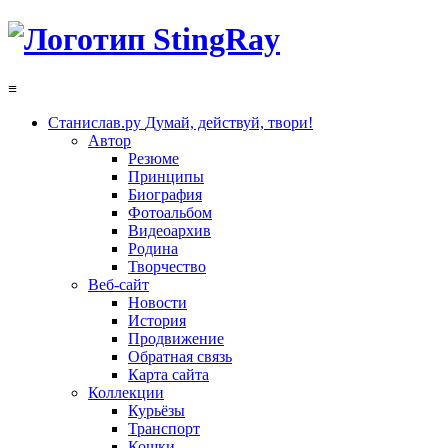
≡
Станислав.ру
Думай, действуй, твори!
Автор
Резюме
Принципы
Биография
Фотоальбом
Видеоархив
Родина
Творчество
Веб-сайт
Новости
История
Продвижение
Обратная связь
Карта сайта
Коллекции
Курьёзы
Транспорт
Кошки