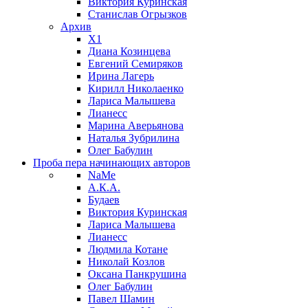
Виктория Куринская
Станислав Огрызков
Архив
X1
Диана Козинцева
Евгений Семиряков
Ирина Лагерь
Кирилл Николаенко
Лариса Малышева
Лианесс
Марина Аверьянова
Наталья Зубрилина
Олег Бабулин
Проба пера
начинающих авторов
NaMe
А.К.А.
Будаев
Виктория Куринская
Лариса Малышева
Лианесс
Людмила Котане
Николай Козлов
Оксана Панкрушина
Олег Бабулин
Павел Шамин