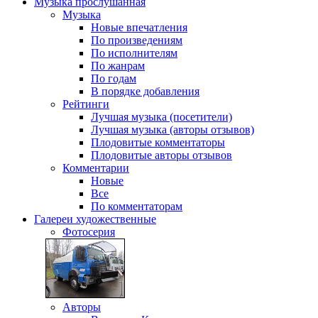
Музыка
прослушанная
Музыка
Новые впечатления
По произведениям
По исполнителям
По жанрам
По годам
В порядке добавления
Рейтинги
Лучшая музыка (посетители)
Лучшая музыка (авторы отзывов)
Плодовитые комментаторы
Плодовитые авторы отзывов
Комментарии
Новые
Все
По комментаторам
Галереи
художественные
Фотосерия
Авторы