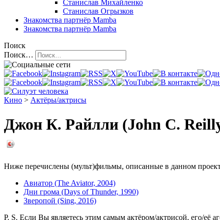
Станислав Михайленко
Станислав Огрызков
Знакомства
партнёр Mamba
Знакомства
партнёр Mamba
Поиск
Поиск…
Кино
>
Актёры/актрисы
Джон К. Райлли (John C. Reill
Ниже перечислены (мульт)фильмы, описанные в данном проекте,
Авиатор (The Aviator, 2004)
Дни грома (Days of Thunder, 1990)
Зверопой (Sing, 2016)
P. S. Если Вы являетесь этим самым актёром/актрисой, его/её а