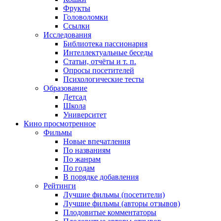
Фрукты
Головоломки
Ссылки
Исследования
Библиотека пассионария
Интеллектуальные беседы
Статьи, отчёты и т. п.
Опросы посетителей
Психологические тесты
Образование
Детсад
Школа
Университет
Кино
просмотренное
Фильмы
Новые впечатления
По названиям
По жанрам
По годам
В порядке добавления
Рейтинги
Лучшие фильмы (посетители)
Лучшие фильмы (авторы отзывов)
Плодовитые комментаторы