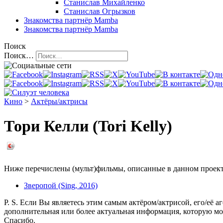
Станислав Михайленко
Станислав Огрызков
Знакомства
партнёр Mamba
Знакомства
партнёр Mamba
Поиск
Поиск…
Кино
>
Актёры/актрисы
Тори Келли (Tori Kelly)
Ниже перечислены (мульт)фильмы, описанные в данном проекте,
Зверопой (Sing, 2016)
P. S. Если Вы являетесь этим самым актёром/актрисой, его/её а
дополнительная или более актуальная информация, которую мо
Спасибо.