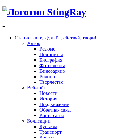
≡
Станислав.ру
Думай, действуй, твори!
Автор
Резюме
Принципы
Биография
Фотоальбом
Видеоархив
Родина
Творчество
Веб-сайт
Новости
История
Продвижение
Обратная связь
Карта сайта
Коллекции
Курьёзы
Транспорт
Кошки