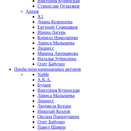
Виктория Куринская
Станислав Огрызков
Архив
X1
Диана Козинцева
Евгений Семиряков
Ирина Лагерь
Кирилл Николаенко
Лариса Малышева
Лианесс
Марина Аверьянова
Наталья Зубрилина
Олег Бабулин
Проба пера
начинающих авторов
NaMe
А.К.А.
Будаев
Виктория Куринская
Лариса Малышева
Лианесс
Людмила Котане
Николай Козлов
Оксана Панкрушина
Олег Бабулин
Павел Шамин