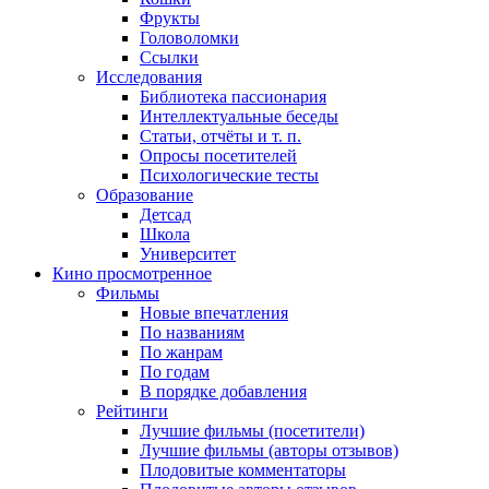
Фрукты
Головоломки
Ссылки
Исследования
Библиотека пассионария
Интеллектуальные беседы
Статьи, отчёты и т. п.
Опросы посетителей
Психологические тесты
Образование
Детсад
Школа
Университет
Кино
просмотренное
Фильмы
Новые впечатления
По названиям
По жанрам
По годам
В порядке добавления
Рейтинги
Лучшие фильмы (посетители)
Лучшие фильмы (авторы отзывов)
Плодовитые комментаторы