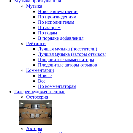
Музыка
прослушанная
Музыка
Новые впечатления
По произведениям
По исполнителям
По жанрам
По годам
В порядке добавления
Рейтинги
Лучшая музыка (посетители)
Лучшая музыка (авторы отзывов)
Плодовитые комментаторы
Плодовитые авторы отзывов
Комментарии
Новые
Все
По комментаторам
Галереи
художественные
Фотосерия
Авторы