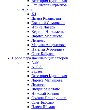
Виктория Куринская
Станислав Огрызков
Архив
X1
Диана Козинцева
Евгений Семиряков
Ирина Лагерь
Кирилл Николаенко
Лариса Малышева
Лианесс
Марина Аверьянова
Наталья Зубрилина
Олег Бабулин
Проба пера
начинающих авторов
NaMe
А.К.А.
Будаев
Виктория Куринская
Лариса Малышева
Лианесс
Людмила Котане
Николай Козлов
Оксана Панкрушина
Олег Бабулин
Павел Шамин