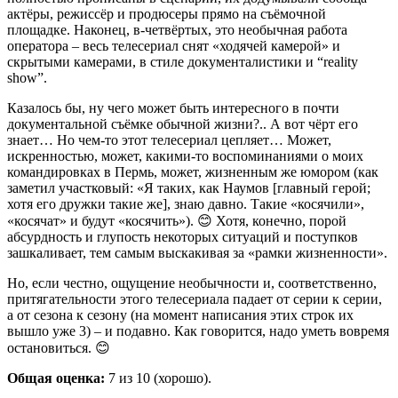
актёры, режиссёр и продюсеры прямо на съёмочной
площадке. Наконец, в-четвёртых, это необычная работа
оператора – весь телесериал снят «ходячей камерой» и
скрытыми камерами, в стиле документалистики и “reality
show”.
Казалось бы, ну чего может быть интересного в почти
документальной съёмке обычной жизни?.. А вот чёрт его
знает… Но чем-то этот телесериал цепляет… Может,
искренностью, может, какими-то воспоминаниями о моих
командировках в Пермь, может, жизненным же юмором (как
заметил участковый: «Я таких, как Наумов [главный герой;
хотя его дружки такие же], знаю давно. Такие «косячили»,
«косячат» и будут «косячить»). 😊 Хотя, конечно, порой
абсурдность и глупость некоторых ситуаций и поступков
зашкаливает, тем самым выскакивая за «рамки жизненности».
Но, если честно, ощущение необычности и, соответственно,
притягательности этого телесериала падает от серии к серии,
а от сезона к сезону (на момент написания этих строк их
вышло уже 3) – и подавно. Как говорится, надо уметь вовремя
остановиться. 😊
Общая оценка:
7
из 10 (хорошо).