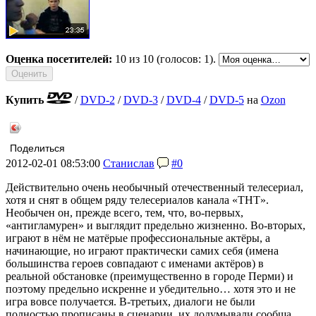
Оценка посетителей:
10
из 10 (голосов: 1).
Купить
/
DVD-2
/
DVD-3
/
DVD-4
/
DVD-5
на
Ozon
Поделиться
2012-02-01 08:53:00
Станислав
#0
Действительно очень необычный отечественный телесериал,
хотя и снят в общем ряду телесериалов канала «ТНТ».
Необычен он, прежде всего, тем, что, во-первых,
«антигламурен» и выглядит предельно жизненно. Во-вторых,
играют в нём не матёрые профессиональные актёры, а
начинающие, но играют практически самих себя (имена
большинства героев совпадают с именами актёров) в
реальной обстановке (преимущественно в городе Перми) и
поэтому предельно искренне и убедительно… хотя это и не
игра вовсе получается. В-третьих, диалоги не были
полностью прописаны в сценарии, их додумывали сообща