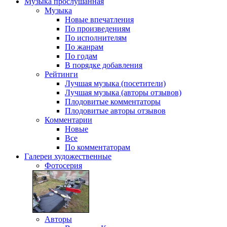
Музыка
прослушанная
Музыка
Новые впечатления
По произведениям
По исполнителям
По жанрам
По годам
В порядке добавления
Рейтинги
Лучшая музыка (посетители)
Лучшая музыка (авторы отзывов)
Плодовитые комментаторы
Плодовитые авторы отзывов
Комментарии
Новые
Все
По комментаторам
Галереи
художественные
Фотосерия
Авторы