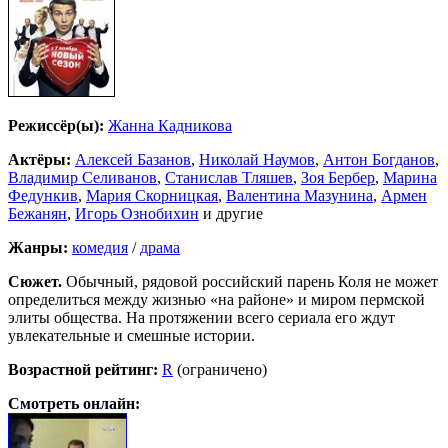
Режиссёр(ы):
Жанна Кадникова
Актёры:
Алексей Базанов
,
Николай Наумов
,
Антон Богданов
,
Владимир Селиванов
,
Станислав Тляшев
,
Зоя Бербер
,
Марина
Федункив
,
Мария Скорницкая
,
Валентина Мазунина
,
Армен
Бежанян
,
Игорь Ознобихин
и другие
Жанры:
комедия
/
драма
Сюжет.
Обычный, рядовой российский парень Коля не может
определиться между жизнью «на районе» и миром пермской
элиты общества. На протяжении всего сериала его ждут
увлекательные и смешные истории.
Возрастной рейтинг:
R
(ограничено)
Смотреть онлайн: