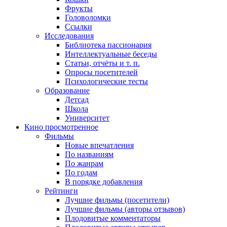
Фрукты
Головоломки
Ссылки
Исследования
Библиотека пассионария
Интеллектуальные беседы
Статьи, отчёты и т. п.
Опросы посетителей
Психологические тесты
Образование
Детсад
Школа
Университет
Кино
просмотренное
Фильмы
Новые впечатления
По названиям
По жанрам
По годам
В порядке добавления
Рейтинги
Лучшие фильмы (посетители)
Лучшие фильмы (авторы отзывов)
Плодовитые комментаторы