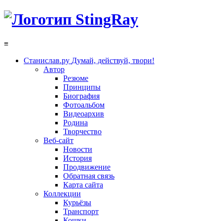
≡
Станислав.ру
Думай, действуй, твори!
Автор
Резюме
Принципы
Биография
Фотоальбом
Видеоархив
Родина
Творчество
Веб-сайт
Новости
История
Продвижение
Обратная связь
Карта сайта
Коллекции
Курьёзы
Транспорт
Кошки