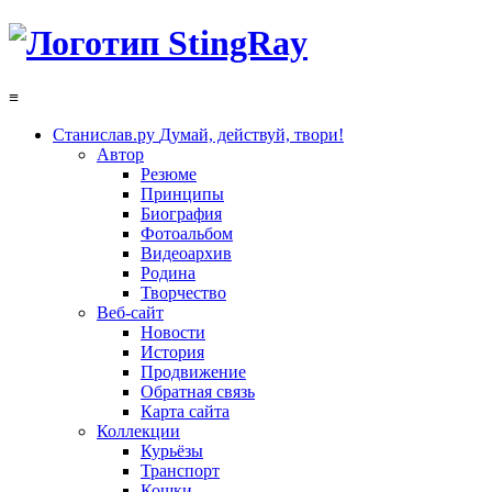
≡
Станислав.ру
Думай, действуй, твори!
Автор
Резюме
Принципы
Биография
Фотоальбом
Видеоархив
Родина
Творчество
Веб-сайт
Новости
История
Продвижение
Обратная связь
Карта сайта
Коллекции
Курьёзы
Транспорт
Кошки