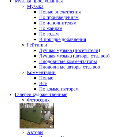
Музыка
прослушанная
Музыка
Новые впечатления
По произведениям
По исполнителям
По жанрам
По годам
В порядке добавления
Рейтинги
Лучшая музыка (посетители)
Лучшая музыка (авторы отзывов)
Плодовитые комментаторы
Плодовитые авторы отзывов
Комментарии
Новые
Все
По комментаторам
Галереи
художественные
Фотосерия
Авторы