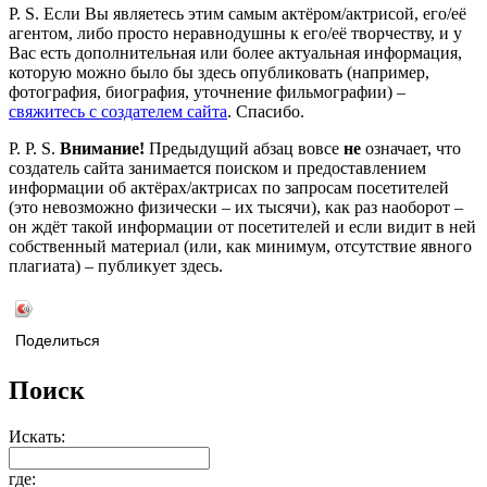
P. S. Если Вы являетесь этим самым актёром/актрисой, его/её
агентом, либо просто неравнодушны к его/её творчеству, и у
Вас есть дополнительная или более актуальная информация,
которую можно было бы здесь опубликовать (например,
фотография, биография, уточнение фильмографии) –
свяжитесь с создателем сайта
. Спасибо.
P. P. S.
Внимание!
Предыдущий абзац вовсе
не
означает, что
создатель сайта занимается поиском и предоставлением
информации об актёрах/актрисах по запросам посетителей
(это невозможно физически – их тысячи), как раз наоборот –
он ждёт такой информации от посетителей и если видит в ней
собственный материал (или, как минимум, отсутствие явного
плагиата) – публикует здесь.
Поделиться
Поиск
Искать:
где: