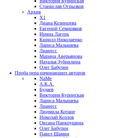
Виктория Куринская
Станислав Огрызков
Архив
X1
Диана Козинцева
Евгений Семиряков
Ирина Лагерь
Кирилл Николаенко
Лариса Малышева
Лианесс
Марина Аверьянова
Наталья Зубрилина
Олег Бабулин
Проба пера
начинающих авторов
NaMe
А.К.А.
Будаев
Виктория Куринская
Лариса Малышева
Лианесс
Людмила Котане
Николай Козлов
Оксана Панкрушина
Олег Бабулин
Павел Шамин