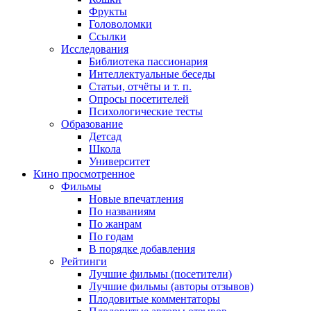
Фрукты
Головоломки
Ссылки
Исследования
Библиотека пассионария
Интеллектуальные беседы
Статьи, отчёты и т. п.
Опросы посетителей
Психологические тесты
Образование
Детсад
Школа
Университет
Кино
просмотренное
Фильмы
Новые впечатления
По названиям
По жанрам
По годам
В порядке добавления
Рейтинги
Лучшие фильмы (посетители)
Лучшие фильмы (авторы отзывов)
Плодовитые комментаторы