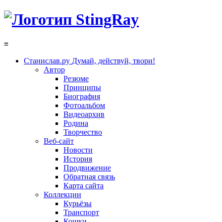
≡
Станислав.ру
Думай, действуй, твори!
Автор
Резюме
Принципы
Биография
Фотоальбом
Видеоархив
Родина
Творчество
Веб-сайт
Новости
История
Продвижение
Обратная связь
Карта сайта
Коллекции
Курьёзы
Транспорт
Кошки