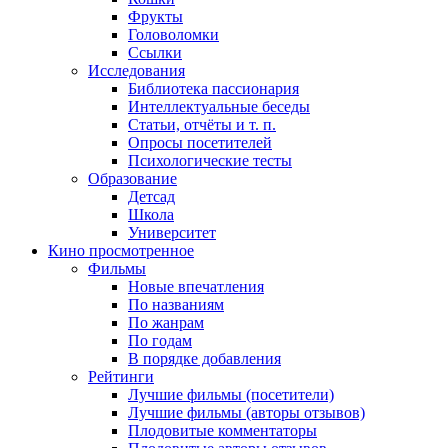
Фрукты
Головоломки
Ссылки
Исследования
Библиотека пассионария
Интеллектуальные беседы
Статьи, отчёты и т. п.
Опросы посетителей
Психологические тесты
Образование
Детсад
Школа
Университет
Кино
просмотренное
Фильмы
Новые впечатления
По названиям
По жанрам
По годам
В порядке добавления
Рейтинги
Лучшие фильмы (посетители)
Лучшие фильмы (авторы отзывов)
Плодовитые комментаторы