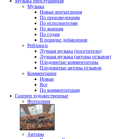
Музыка
прослушанная
Музыка
Новые впечатления
По произведениям
По исполнителям
По жанрам
По годам
В порядке добавления
Рейтинги
Лучшая музыка (посетители)
Лучшая музыка (авторы отзывов)
Плодовитые комментаторы
Плодовитые авторы отзывов
Комментарии
Новые
Все
По комментаторам
Галереи
художественные
Фотосерия
Авторы