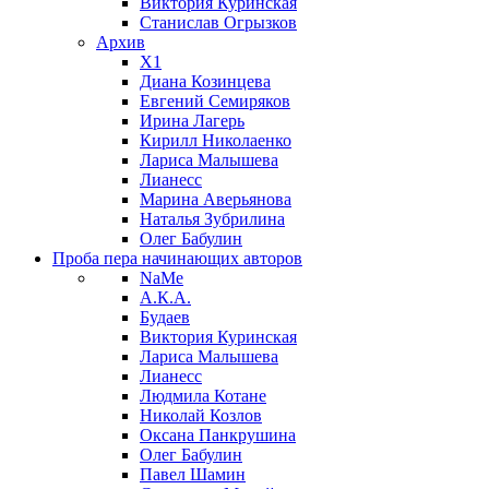
Виктория Куринская
Станислав Огрызков
Архив
X1
Диана Козинцева
Евгений Семиряков
Ирина Лагерь
Кирилл Николаенко
Лариса Малышева
Лианесс
Марина Аверьянова
Наталья Зубрилина
Олег Бабулин
Проба пера
начинающих авторов
NaMe
А.К.А.
Будаев
Виктория Куринская
Лариса Малышева
Лианесс
Людмила Котане
Николай Козлов
Оксана Панкрушина
Олег Бабулин
Павел Шамин