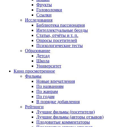
Фрукты
Головоломки
Ссылки
Исследования
Библиотека пассионария
Интеллектуальные беседы
Статьи, отчёты и т. п.
Опросы посетителей
Психологические тесты
Образование
Детсад
Школа
Университет
Кино
просмотренное
Фильмы
Новые впечатления
По названиям
По жанрам
По годам
В порядке добавления
Рейтинги
Лучшие фильмы (посетители)
Лучшие фильмы (авторы отзывов)
Плодовитые комментаторы