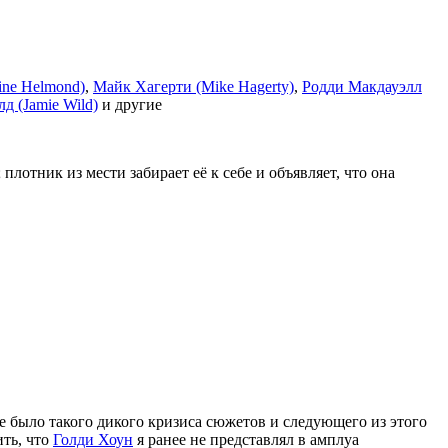
ine Helmond)
,
Майк Хагерти (Mike Hagerty)
,
Родди Макдауэлл
д (Jamie Wild)
и другие
плотник из мести забирает её к себе и объявляет, что она
не было такого дикого кризиса сюжетов и следующего из этого
ить, что
Голди Хоун
я ранее не представлял в амплуа