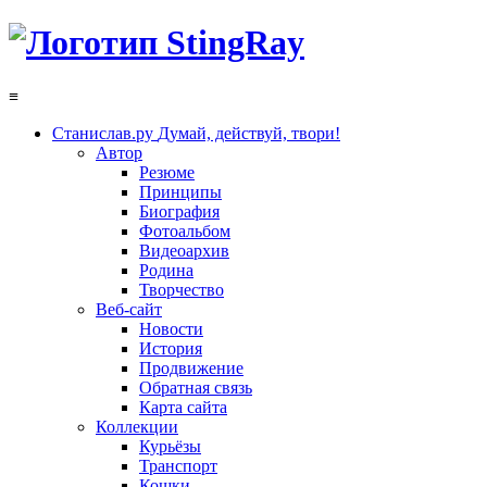
≡
Станислав.ру
Думай, действуй, твори!
Автор
Резюме
Принципы
Биография
Фотоальбом
Видеоархив
Родина
Творчество
Веб-сайт
Новости
История
Продвижение
Обратная связь
Карта сайта
Коллекции
Курьёзы
Транспорт
Кошки