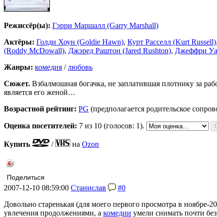
Режиссёр(ы):
Гэрри Маршалл (Garry Marshall)
Актёры:
Голди Хоун (Goldie Hawn)
,
Курт Расселл (Kurt Russell)
(Roddy McDowall)
,
Джэред Раштон (Jared Rushton)
,
Джеффри Уай
Жанры:
комедия
/
любовь
Сюжет.
Взбалмошная богачка, не заплатившая плотнику за работу
является его женой…
Возрастной рейтинг:
PG
(предполагается родительское сопро
Оценка посетителей:
7
из 10 (голосов: 1).
Купить
/
на
Ozon
Поделиться
2007-12-10 08:59:00
Станислав
#0
Довольно старенькая (для моего первого просмотра в ноябре-2
увлечения продолжениями, а
комедии
умели снимать почти без 