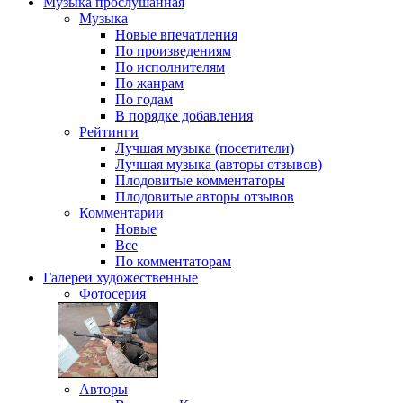
Музыка
прослушанная
Музыка
Новые впечатления
По произведениям
По исполнителям
По жанрам
По годам
В порядке добавления
Рейтинги
Лучшая музыка (посетители)
Лучшая музыка (авторы отзывов)
Плодовитые комментаторы
Плодовитые авторы отзывов
Комментарии
Новые
Все
По комментаторам
Галереи
художественные
Фотосерия
Авторы