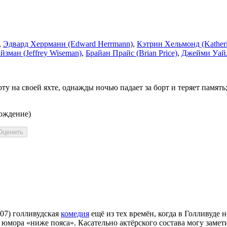
,
Эдвард Херрманн (Edward Herrmann)
,
Кэтрин Хельмонд (Kather
зман (Jeffrey Wiseman)
,
Брайан Прайс (Brian Price)
,
Джейми Уайл
 на своей яхте, однажды ночью падает за борт и теряет память; 
вождение)
007) голливудская
комедия
ещё из тех времён, когда в Голливуде 
юмора «ниже пояса». Касательно актёрского состава могу замет