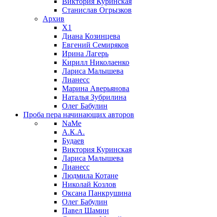
Виктория Куринская
Станислав Огрызков
Архив
X1
Диана Козинцева
Евгений Семиряков
Ирина Лагерь
Кирилл Николаенко
Лариса Малышева
Лианесс
Марина Аверьянова
Наталья Зубрилина
Олег Бабулин
Проба пера
начинающих авторов
NaMe
А.К.А.
Будаев
Виктория Куринская
Лариса Малышева
Лианесс
Людмила Котане
Николай Козлов
Оксана Панкрушина
Олег Бабулин
Павел Шамин