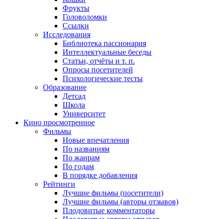
Фрукты
Головоломки
Ссылки
Исследования
Библиотека пассионария
Интеллектуальные беседы
Статьи, отчёты и т. п.
Опросы посетителей
Психологические тесты
Образование
Детсад
Школа
Университет
Кино
просмотренное
Фильмы
Новые впечатления
По названиям
По жанрам
По годам
В порядке добавления
Рейтинги
Лучшие фильмы (посетители)
Лучшие фильмы (авторы отзывов)
Плодовитые комментаторы