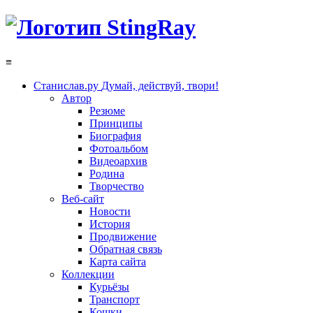
≡
Станислав.ру
Думай, действуй, твори!
Автор
Резюме
Принципы
Биография
Фотоальбом
Видеоархив
Родина
Творчество
Веб-сайт
Новости
История
Продвижение
Обратная связь
Карта сайта
Коллекции
Курьёзы
Транспорт
Кошки