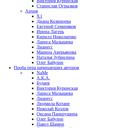
Виктория Куринская
Станислав Огрызков
Архив
X1
Диана Козинцева
Евгений Семиряков
Ирина Лагерь
Кирилл Николаенко
Лариса Малышева
Лианесс
Марина Аверьянова
Наталья Зубрилина
Олег Бабулин
Проба пера
начинающих авторов
NaMe
А.К.А.
Будаев
Виктория Куринская
Лариса Малышева
Лианесс
Людмила Котане
Николай Козлов
Оксана Панкрушина
Олег Бабулин
Павел Шамин