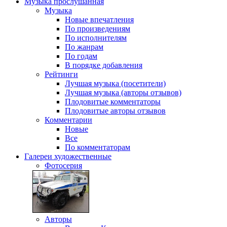
Музыка
прослушанная
Музыка
Новые впечатления
По произведениям
По исполнителям
По жанрам
По годам
В порядке добавления
Рейтинги
Лучшая музыка (посетители)
Лучшая музыка (авторы отзывов)
Плодовитые комментаторы
Плодовитые авторы отзывов
Комментарии
Новые
Все
По комментаторам
Галереи
художественные
Фотосерия
Авторы