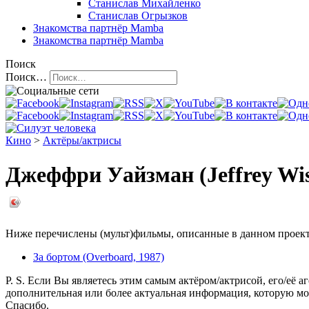
Станислав Михайленко
Станислав Огрызков
Знакомства
партнёр Mamba
Знакомства
партнёр Mamba
Поиск
Поиск…
Кино
>
Актёры/актрисы
Джеффри Уайзман (Jeffrey Wi
Ниже перечислены (мульт)фильмы, описанные в данном проекте,
За бортом (Overboard, 1987)
P. S. Если Вы являетесь этим самым актёром/актрисой, его/её а
дополнительная или более актуальная информация, которую мо
Спасибо.