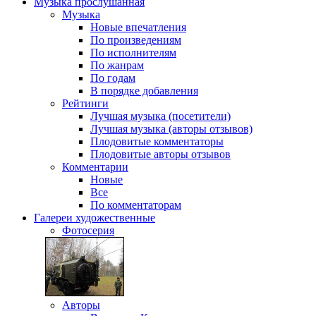
Музыка
прослушанная
Музыка
Новые впечатления
По произведениям
По исполнителям
По жанрам
По годам
В порядке добавления
Рейтинги
Лучшая музыка (посетители)
Лучшая музыка (авторы отзывов)
Плодовитые комментаторы
Плодовитые авторы отзывов
Комментарии
Новые
Все
По комментаторам
Галереи
художественные
Фотосерия
Авторы