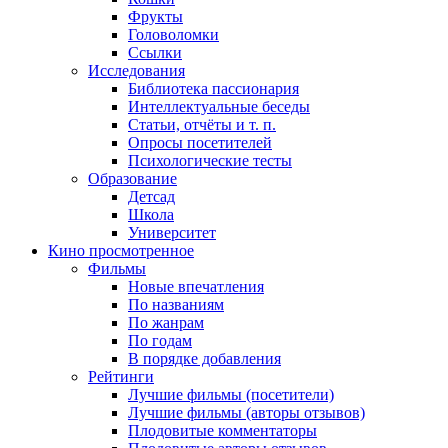
Фрукты
Головоломки
Ссылки
Исследования
Библиотека пассионария
Интеллектуальные беседы
Статьи, отчёты и т. п.
Опросы посетителей
Психологические тесты
Образование
Детсад
Школа
Университет
Кино
просмотренное
Фильмы
Новые впечатления
По названиям
По жанрам
По годам
В порядке добавления
Рейтинги
Лучшие фильмы (посетители)
Лучшие фильмы (авторы отзывов)
Плодовитые комментаторы