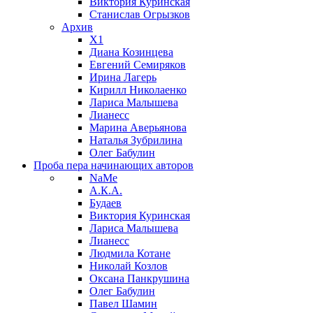
Виктория Куринская
Станислав Огрызков
Архив
X1
Диана Козинцева
Евгений Семиряков
Ирина Лагерь
Кирилл Николаенко
Лариса Малышева
Лианесс
Марина Аверьянова
Наталья Зубрилина
Олег Бабулин
Проба пера
начинающих авторов
NaMe
А.К.А.
Будаев
Виктория Куринская
Лариса Малышева
Лианесс
Людмила Котане
Николай Козлов
Оксана Панкрушина
Олег Бабулин
Павел Шамин