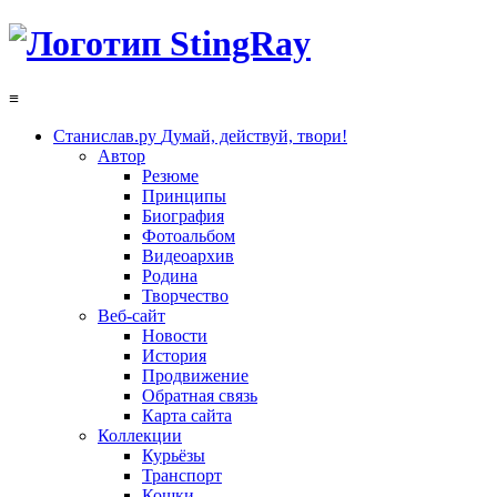
≡
Станислав.ру
Думай, действуй, твори!
Автор
Резюме
Принципы
Биография
Фотоальбом
Видеоархив
Родина
Творчество
Веб-сайт
Новости
История
Продвижение
Обратная связь
Карта сайта
Коллекции
Курьёзы
Транспорт
Кошки