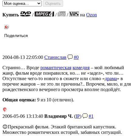
Купить
/
/
/
на
Ozon
Поделиться
2004-08-13 22:05:00
Станислав
#0
Странно… Вроде
романтическая
комедия
– мой любимый
жанр, фильм вроде понравился, но… не «задел», что ли…
Отсутствие чего-то нового в сюжете или слово «
драма
» в
перечне жанров – не это ли причины?.. Впрочем, мило, и для
рождественского вечернего просмотра вполне подойдёт.
Общая оценка:
9
из 10 (отлично).
2006-05-06 13:13:40
Владимир Ч.
(
IP
)
#1
😊Прекрасный фильм. Этакий британский капустник.
Множество романтических историй, забавных ситуаций.