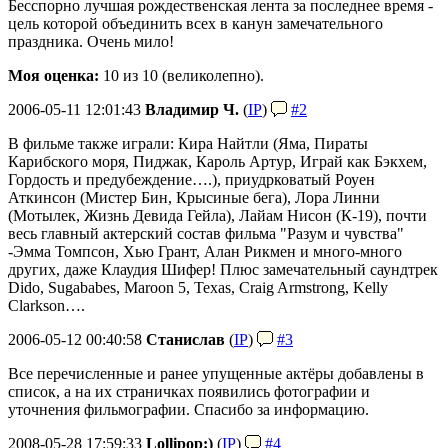
Бесспорно лучшая рождественская лента за последнее время -
цель которой объединить всех в канун замечательного
праздника. Очень мило!
Моя оценка:
10 из 10 (великолепно).
2006-05-11 12:01:43
Владимир Ч.
(
IP
)
#2
В фильме также играли: Кира Найтли (Яма, Пираты
Карибского моря, Пиджак, Кароль Артур, Играй как Бэкхем,
Гордость и предубеждение….), приудрковатый Роуен
Аткинсон (Мистер Бин, Крысиные бега), Лора Линни
(Мотылек, Жизнь Девида Гейла), Лайам Нисон (К-19), почти
весь главный актерский состав фильма "Разум и чувства"
-Эмма Томпсон, Хью Грант, Алан Рикмен и много-много
других, даже Клаудия Шифер! Плюс замечательный саундтрек
Dido, Sugababes, Maroon 5, Texas, Craig Armstrong, Kelly
Clarkson….
2006-05-12 00:40:58
Станислав
(
IP
)
#3
Все перечисленные и ранее упущенные актёры добавлены в
список, а на их страничках появились фотографии и
уточнения фильмографии. Спасибо за информацию.
2008-05-28 17:59:33
Lollipop:)
(
IP
)
#4