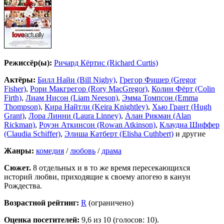
Режиссёр(ы):
Ричард Кёртис (Richard Curtis)
Актёры:
Билл Найи (Bill Nighy)
,
Грегор Фишер (Gregor
Fisher)
,
Рори Макгрегор (Rory MacGregor)
,
Колин Фёрт (Colin
Firth)
,
Лиам Нисон (Liam Neeson)
,
Эмма Томпсон (Emma
Thompson)
,
Кира Найтли (Keira Knightley)
,
Хью Грант (Hugh
Grant)
,
Лора Линни (Laura Linney)
,
Алан Рикман (Alan
Rickman)
,
Роуэн Аткинсон (Rowan Atkinson)
,
Клаудиа Шиффер
(Claudia Schiffer)
,
Элиша Катберт (Elisha Cuthbert)
и другие
Жанры:
комедия
/
любовь
/
драма
Сюжет.
8 отдельных и в то же время пересекающихся
историй любви, приходящие к своему апогею в канун
Рождества.
Возрастной рейтинг:
R
(ограничено)
Оценка посетителей:
9,6
из 10 (голосов: 10).