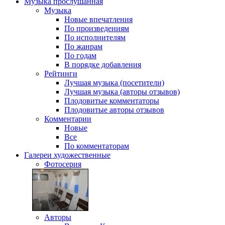
Музыка
прослушанная
Музыка
Новые впечатления
По произведениям
По исполнителям
По жанрам
По годам
В порядке добавления
Рейтинги
Лучшая музыка (посетители)
Лучшая музыка (авторы отзывов)
Плодовитые комментаторы
Плодовитые авторы отзывов
Комментарии
Новые
Все
По комментаторам
Галереи
художественные
Фотосерия
Авторы