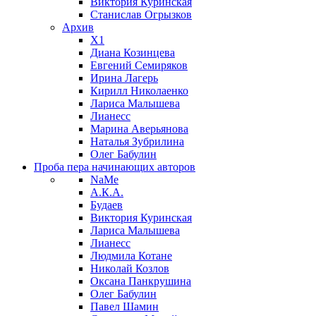
Виктория Куринская
Станислав Огрызков
Архив
X1
Диана Козинцева
Евгений Семиряков
Ирина Лагерь
Кирилл Николаенко
Лариса Малышева
Лианесс
Марина Аверьянова
Наталья Зубрилина
Олег Бабулин
Проба пера
начинающих авторов
NaMe
А.К.А.
Будаев
Виктория Куринская
Лариса Малышева
Лианесс
Людмила Котане
Николай Козлов
Оксана Панкрушина
Олег Бабулин
Павел Шамин