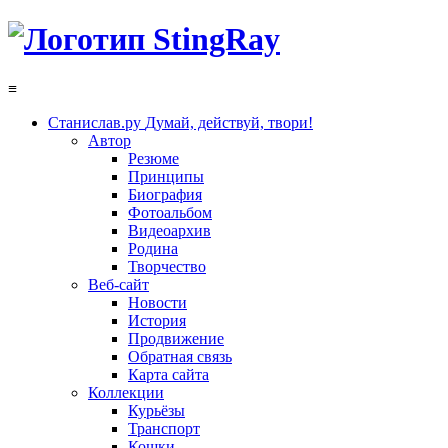
≡
Станислав.ру
Думай, действуй, твори!
Автор
Резюме
Принципы
Биография
Фотоальбом
Видеоархив
Родина
Творчество
Веб-сайт
Новости
История
Продвижение
Обратная связь
Карта сайта
Коллекции
Курьёзы
Транспорт
Кошки