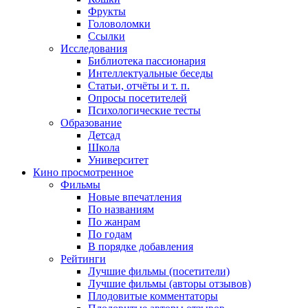
Фрукты
Головоломки
Ссылки
Исследования
Библиотека пассионария
Интеллектуальные беседы
Статьи, отчёты и т. п.
Опросы посетителей
Психологические тесты
Образование
Детсад
Школа
Университет
Кино
просмотренное
Фильмы
Новые впечатления
По названиям
По жанрам
По годам
В порядке добавления
Рейтинги
Лучшие фильмы (посетители)
Лучшие фильмы (авторы отзывов)
Плодовитые комментаторы