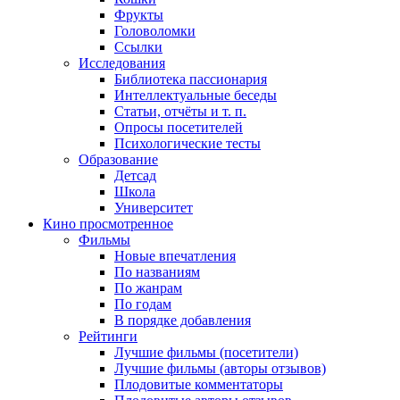
Фрукты
Головоломки
Ссылки
Исследования
Библиотека пассионария
Интеллектуальные беседы
Статьи, отчёты и т. п.
Опросы посетителей
Психологические тесты
Образование
Детсад
Школа
Университет
Кино
просмотренное
Фильмы
Новые впечатления
По названиям
По жанрам
По годам
В порядке добавления
Рейтинги
Лучшие фильмы (посетители)
Лучшие фильмы (авторы отзывов)
Плодовитые комментаторы