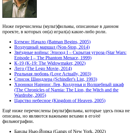
Ниже перечислены (мульт)фильмы, описанные в данном
проекте, в которых он(а) играл(а) какие-либо роли.
Бэтмэн: Начало (Batman Begins, 2005)
Воздушный маршал (Non-Stop, 2014)
Звёздные войны: Эпизод I – Скрытая угроза (Star Wars:
Episode I – The Phantom Menace, 1999)
К-19 (K-19: The Widowmaker, 2002)
Лего (The Lego Movie, 2014)
Реальная любовь (Love Actually, 2003)
Список Шиндлера (Schindler's List, 1993)
Хроники Нарнии: Лев, Колдунья и Волшебный шкаф
(The Chronicles of Narnia: The Lion, the Witch and the
Wardrobe, 2005)
Царство небесное (Kingdom of Heaven, 2005)
Ещё ниже перечислены (мульт)фильмы, которые здесь пока не
описаны, но являются важными вехами в его/её
фильмографии.
Банды Нью-Йорка (Gangs of New York, 2002)