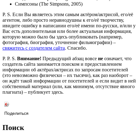
Симпсоны (The Simpsons, 2005)
P. S. Если Вы являетесь этим самым актёром/актрисой, его/её
агентом, либо просто неравнодушны к его/её творчеству,
ивидите ошибку в написании его/её имени по-русски, и/или у
Вас есть дополнительная или более актуальная информация,
которую можно было бы здесь опубликовать (например,
фотография, биография, уточнение фильмографии) –
свяжитесь с создателем сайта
. Спасибо.
P. P. S.
Внимание!
Предыдущий абзац вовсе
не
означает, что
создатель сайта занимается поиском и предоставлением
информации об актёрах/актрисах по запросам посетителей
(это невозможно физически – их тысячи), как раз наоборот –
он ждёт такой информации от посетителей и если видит в ней
собственный материал (или, как минимум, отсутствие явного
плагиата) – публикует здесь.
Поделиться
Поиск