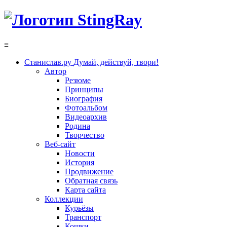
≡
Станислав.ру
Думай, действуй, твори!
Автор
Резюме
Принципы
Биография
Фотоальбом
Видеоархив
Родина
Творчество
Веб-сайт
Новости
История
Продвижение
Обратная связь
Карта сайта
Коллекции
Курьёзы
Транспорт
Кошки