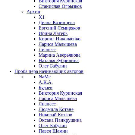
Виктория Куринская
Станислав Огрызков
Архив
X1
Диана Козинцева
Евгений Семиряков
Ирина Лагерь
Кирилл Николаенко
Лариса Малышева
Лианесс
Марина Аверьянова
Наталья Зубрилина
Олег Бабулин
Проба пера
начинающих авторов
NaMe
А.К.А.
Будаев
Виктория Куринская
Лариса Малышева
Лианесс
Людмила Котане
Николай Козлов
Оксана Панкрушина
Олег Бабулин
Павел Шамин