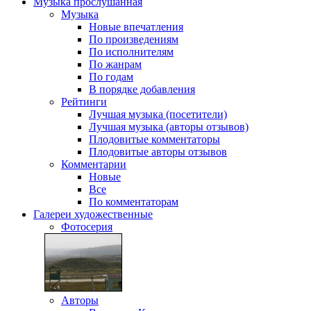
Музыка
прослушанная
Музыка
Новые впечатления
По произведениям
По исполнителям
По жанрам
По годам
В порядке добавления
Рейтинги
Лучшая музыка (посетители)
Лучшая музыка (авторы отзывов)
Плодовитые комментаторы
Плодовитые авторы отзывов
Комментарии
Новые
Все
По комментаторам
Галереи
художественные
Фотосерия
Авторы