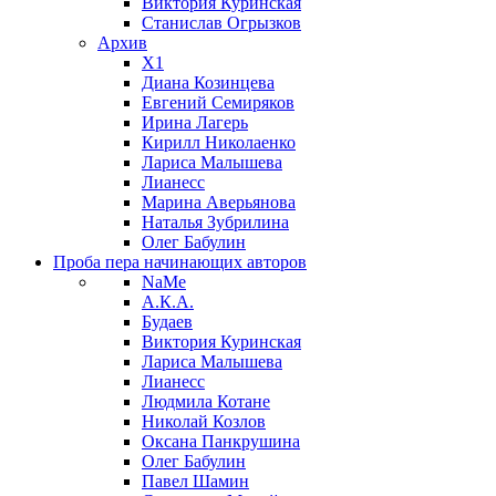
Виктория Куринская
Станислав Огрызков
Архив
X1
Диана Козинцева
Евгений Семиряков
Ирина Лагерь
Кирилл Николаенко
Лариса Малышева
Лианесс
Марина Аверьянова
Наталья Зубрилина
Олег Бабулин
Проба пера
начинающих авторов
NaMe
А.К.А.
Будаев
Виктория Куринская
Лариса Малышева
Лианесс
Людмила Котане
Николай Козлов
Оксана Панкрушина
Олег Бабулин
Павел Шамин