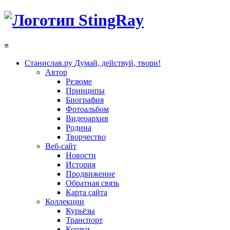
≡
Станислав.ру
Думай, действуй, твори!
Автор
Резюме
Принципы
Биография
Фотоальбом
Видеоархив
Родина
Творчество
Веб-сайт
Новости
История
Продвижение
Обратная связь
Карта сайта
Коллекции
Курьёзы
Транспорт
Кошки