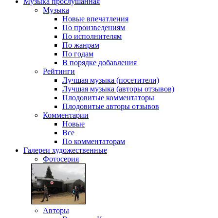
Музыка
прослушанная
Музыка
Новые впечатления
По произведениям
По исполнителям
По жанрам
По годам
В порядке добавления
Рейтинги
Лучшая музыка (посетители)
Лучшая музыка (авторы отзывов)
Плодовитые комментаторы
Плодовитые авторы отзывов
Комментарии
Новые
Все
По комментаторам
Галереи
художественные
Фотосерия
Авторы