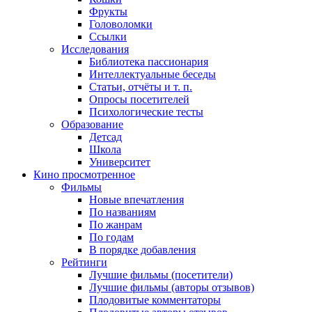
Фрукты
Головоломки
Ссылки
Исследования
Библиотека пассионария
Интеллектуальные беседы
Статьи, отчёты и т. п.
Опросы посетителей
Психологические тесты
Образование
Детсад
Школа
Университет
Кино
просмотренное
Фильмы
Новые впечатления
По названиям
По жанрам
По годам
В порядке добавления
Рейтинги
Лучшие фильмы (посетители)
Лучшие фильмы (авторы отзывов)
Плодовитые комментаторы