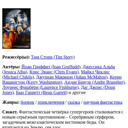
Режиссёр(ы):
Тим Стори (Tim Story)
Актёры:
Йоан Гриффит (Ioan Gruffudd)
,
Джессика Альба
(Jessica Alba)
,
Крис Эванс (Chris Evans)
,
Майкл Чиклис
(Michael Chiklis)
,
Джулиан Макмаон (Julian McMahon)
,
Керри
Вашингтон (Kerry Washington)
,
Андре Брауэр (Andre Braugher)
,
Лоуренс Фишбёрн (Laurence Fishburne)
,
Даг Джонс (Doug
Jones)
,
Бью Гарретт (Beau Garrett)
и другие
Жанры:
боевик
/
приключения
/
сказка
/
научная фантастика
Сюжет.
Фантастическая четвёрка супергероев сталкивается с
новым серьёзным противником – Серебряным сёрфером,
загадочным межгалактическим вестником беды. Он
вторгается на Землю, сея хаос…