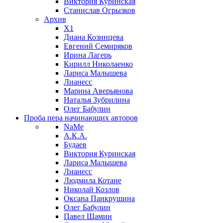
Виктория Куринская
Станислав Огрызков
Архив
X1
Диана Козинцева
Евгений Семиряков
Ирина Лагерь
Кирилл Николаенко
Лариса Малышева
Лианесс
Марина Аверьянова
Наталья Зубрилина
Олег Бабулин
Проба пера
начинающих авторов
NaMe
А.К.А.
Будаев
Виктория Куринская
Лариса Малышева
Лианесс
Людмила Котане
Николай Козлов
Оксана Панкрушина
Олег Бабулин
Павел Шамин