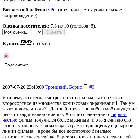
Возрастной рейтинг:
PG
(предполагается родительское
сопровождение)
Оценка посетителей:
7,8
из 10 (голосов: 5).
Купить
на
Ozon
Поделиться
2007-07-20 23:43:00
Троицкий, Борис
#0
Я почему-то всегда смотрел на этот фильм, как на что-то
второсортное из множества комиксовых экранизаций. Так уж
заякорилось, что ли?.. Данный проект не внёс в моё ощущение
чего-то кардинально нового. Хотя по сравнению с
первой
частью
фильм получился более мрачным, и это я считаю его
главным плюсом. Сложно дать грамотную оценку сценарной
линии фильма – вроде бы всё достаточно банально:
фантастическая четвёрка борется с посланником вселенской