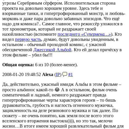
угрозы Серебряным сёрфером. Исполнительская сторона
проекта на довольно хорошем уровне. Здесь тебе и
взорванные танки, и гипертрофированный монстр, и любовь-
морковь и даже пара довольно забавных эпизодов. Что ещё
надо для комикса?.. Самое главное, что режиссёр уложился в
тот хронометраж, который не раздражает своей
назойливостью (вспомните
последнего
«Супермена…»
). Кто
видел
первую часть
, думаю, будут довольны увиденным, в
остальном – обычный проходной комикс, с ужасной
обесцвеченной
Джессикой Альбой
. Кто ей делал причёску в
этом фильме – убил бы!!!
Общая оценка:
6
из 10 (более-менее).
2008-01-20 19:48:52
Alexa
(
IP
)
#1
Да, действительно, ужасный имидж Альбы в этом фильме –
просто альбинос какой-то 😂 А в остальном, фильм очень
симпатичный и ладный, немного раздражает правда
гипертрофированные черты характеров героев – то бишь
дураковатость, грубость и наглость огненного мужичка,
зацикленность на деле резинового мужика и так далее. По
сюжету – не очень понятно, как земля после всего этого
вселенского вторжения выстояла)))), но это так, мелочи
жизни…
В итоге имеем хороший развлекательный фильм для