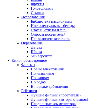
Фрукты
Головоломки
Ссылки
Исследования
Библиотека пассионария
Интеллектуальные беседы
Статьи, отчёты и т. п.
Опросы посетителей
Психологические тесты
Образование
Детсад
Школа
Университет
Кино
просмотренное
Фильмы
Новые впечатления
По названиям
По жанрам
По годам
В порядке добавления
Рейтинги
Лучшие фильмы (посетители)
Лучшие фильмы (авторы отзывов)
Плодовитые комментаторы