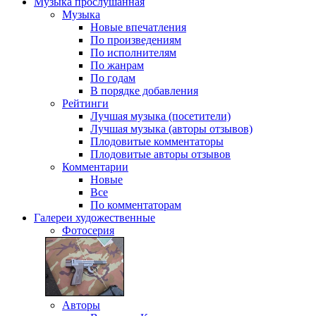
Музыка
прослушанная
Музыка
Новые впечатления
По произведениям
По исполнителям
По жанрам
По годам
В порядке добавления
Рейтинги
Лучшая музыка (посетители)
Лучшая музыка (авторы отзывов)
Плодовитые комментаторы
Плодовитые авторы отзывов
Комментарии
Новые
Все
По комментаторам
Галереи
художественные
Фотосерия
Авторы