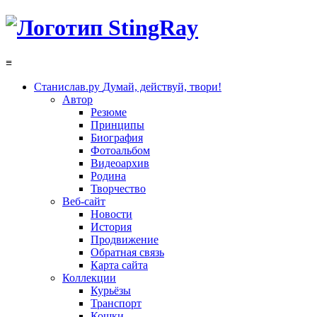
≡
Станислав.ру
Думай, действуй, твори!
Автор
Резюме
Принципы
Биография
Фотоальбом
Видеоархив
Родина
Творчество
Веб-сайт
Новости
История
Продвижение
Обратная связь
Карта сайта
Коллекции
Курьёзы
Транспорт
Кошки