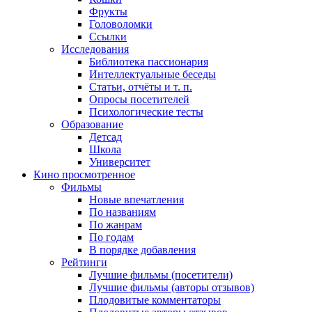
Фрукты
Головоломки
Ссылки
Исследования
Библиотека пассионария
Интеллектуальные беседы
Статьи, отчёты и т. п.
Опросы посетителей
Психологические тесты
Образование
Детсад
Школа
Университет
Кино
просмотренное
Фильмы
Новые впечатления
По названиям
По жанрам
По годам
В порядке добавления
Рейтинги
Лучшие фильмы (посетители)
Лучшие фильмы (авторы отзывов)
Плодовитые комментаторы