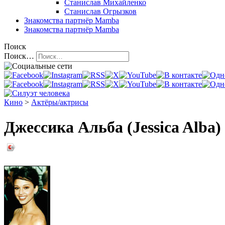
Станислав Михайленко
Станислав Огрызков
Знакомства
партнёр Mamba
Знакомства
партнёр Mamba
Поиск
Поиск…
Кино
>
Актёры/актрисы
Джессика Альба (Jessica Alba)