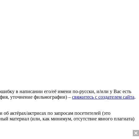
ошибку в написании его/её имени по-русски, и/или у Вас есть
афия, уточнение фильмографии) –
свяжитесь с создателем сайта
.
 об актёрах/актрисах по запросам посетителей (это
нный материал (или, как минимум, отсутствие явного плагиата)