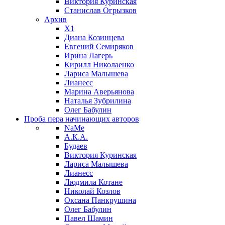
Виктория Куринская
Станислав Огрызков
Архив
X1
Диана Козинцева
Евгений Семиряков
Ирина Лагерь
Кирилл Николаенко
Лариса Малышева
Лианесс
Марина Аверьянова
Наталья Зубрилина
Олег Бабулин
Проба пера
начинающих авторов
NaMe
А.К.А.
Будаев
Виктория Куринская
Лариса Малышева
Лианесс
Людмила Котане
Николай Козлов
Оксана Панкрушина
Олег Бабулин
Павел Шамин