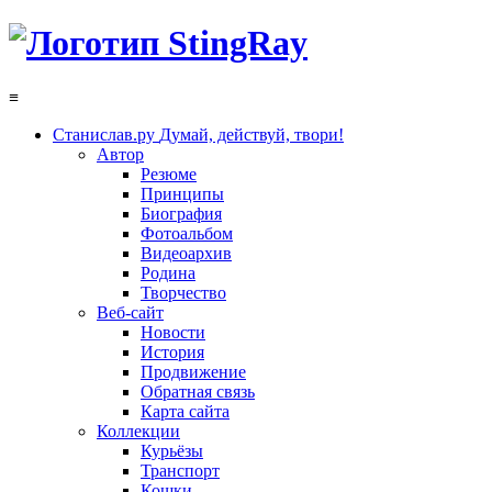
≡
Станислав.ру
Думай, действуй, твори!
Автор
Резюме
Принципы
Биография
Фотоальбом
Видеоархив
Родина
Творчество
Веб-сайт
Новости
История
Продвижение
Обратная связь
Карта сайта
Коллекции
Курьёзы
Транспорт
Кошки