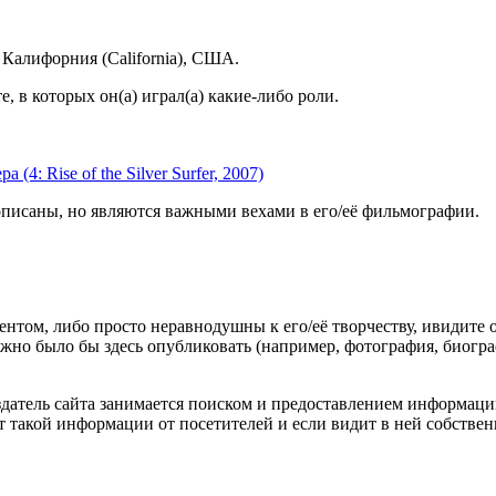
 Калифорния (California), США.
 в которых он(а) играл(а) какие-либо роли.
4: Rise of the Silver Surfer, 2007)
описаны, но являются важными вехами в его/её фильмографии.
гентом, либо просто неравнодушны к его/её творчеству, ивидите 
жно было бы здесь опубликовать (например, фотография, биогр
оздатель сайта занимается поиском и предоставлением информации
ёт такой информации от посетителей и если видит в ней собстве