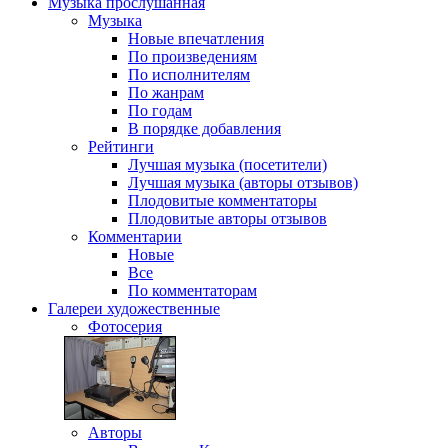
Музыка
прослушанная
Музыка
Новые впечатления
По произведениям
По исполнителям
По жанрам
По годам
В порядке добавления
Рейтинги
Лучшая музыка (посетители)
Лучшая музыка (авторы отзывов)
Плодовитые комментаторы
Плодовитые авторы отзывов
Комментарии
Новые
Все
По комментаторам
Галереи
художественные
Фотосерия
Авторы