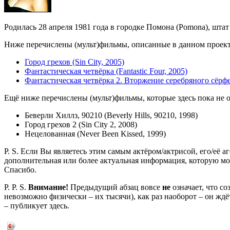
Родилась 28 апреля 1981 года в городке Помона (Pomona), штат
Ниже перечислены (мульт)фильмы, описанные в данном проекте,
Город грехов (Sin City, 2005)
Фантастическая четвёрка (Fantastic Four, 2005)
Фантастическая четвёрка 2. Вторжение серебряного сёрфера (
Ещё ниже перечислены (мульт)фильмы, которые здесь пока не 
Беверли Хиллз, 90210 (Beverly Hills, 90210, 1998)
Город грехов 2 (Sin City 2, 2008)
Нецелованная (Never Been Kissed, 1999)
P. S. Если Вы являетесь этим самым актёром/актрисой, его/её а
дополнительная или более актуальная информация, которую мо
Спасибо.
P. P. S.
Внимание!
Предыдущий абзац вовсе
не
означает, что с
невозможно физически – их тысячи), как раз наоборот – он жд
– публикует здесь.