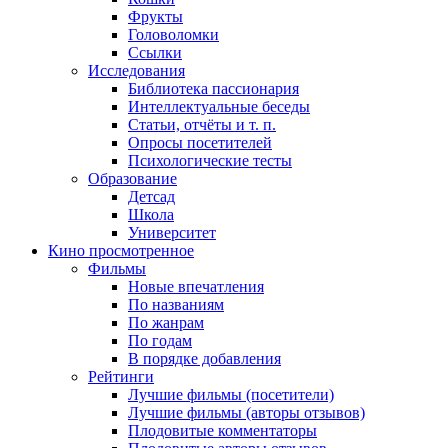
Фрукты
Головоломки
Ссылки
Исследования
Библиотека пассионария
Интеллектуальные беседы
Статьи, отчёты и т. п.
Опросы посетителей
Психологические тесты
Образование
Детсад
Школа
Университет
Кино
просмотренное
Фильмы
Новые впечатления
По названиям
По жанрам
По годам
В порядке добавления
Рейтинги
Лучшие фильмы (посетители)
Лучшие фильмы (авторы отзывов)
Плодовитые комментаторы