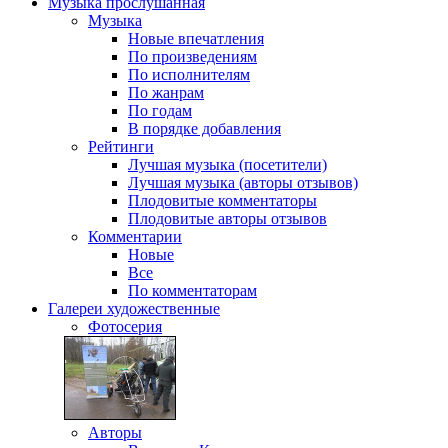
Музыка
прослушанная
Музыка
Новые впечатления
По произведениям
По исполнителям
По жанрам
По годам
В порядке добавления
Рейтинги
Лучшая музыка (посетители)
Лучшая музыка (авторы отзывов)
Плодовитые комментаторы
Плодовитые авторы отзывов
Комментарии
Новые
Все
По комментаторам
Галереи
художественные
Фотосерия
Авторы