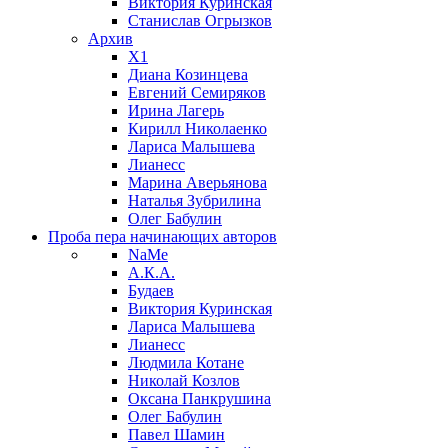
Виктория Куринская
Станислав Огрызков
Архив
X1
Диана Козинцева
Евгений Семиряков
Ирина Лагерь
Кирилл Николаенко
Лариса Малышева
Лианесс
Марина Аверьянова
Наталья Зубрилина
Олег Бабулин
Проба пера
начинающих авторов
NaMe
А.К.А.
Будаев
Виктория Куринская
Лариса Малышева
Лианесс
Людмила Котане
Николай Козлов
Оксана Панкрушина
Олег Бабулин
Павел Шамин