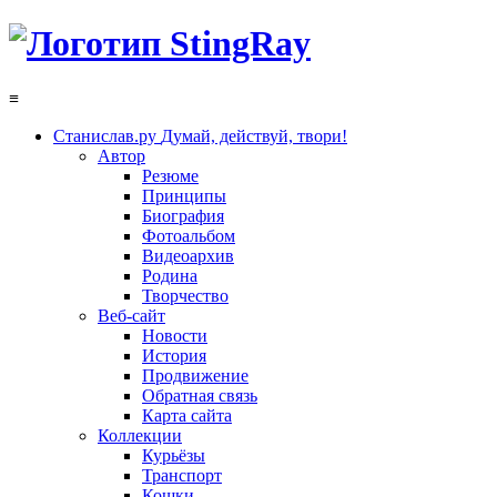
≡
Станислав.ру
Думай, действуй, твори!
Автор
Резюме
Принципы
Биография
Фотоальбом
Видеоархив
Родина
Творчество
Веб-сайт
Новости
История
Продвижение
Обратная связь
Карта сайта
Коллекции
Курьёзы
Транспорт
Кошки