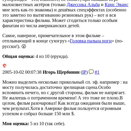
малоизвестных актёров (только
Джессика Альба
и
Крис Эванс
мне хоть как-то знакомы) и дешёвых спецэффектах (особенно
это заметно по вытягиванию резиновых рук) – вот и вся
характеристика фильма. Может сгодиться только особым
фанатам из числа американских детей.
Самое, наверное, примечательное в этом фильме –
отплывающий в конце сухогруз «
Головка пальца ноги
» (по-
русски!). 😮
Общая оценка:
4
из 10 (ерунда).
2005-10-02 00:07:38
Игорь Щербинин
(
IP
)
#1
Можно выделить несколько прикольный сп. эф. например : на
мосту получилась достаточно зрелищная сцена.
Особо
вспомнить нечего, но с другой стороны, фильм не напрягает.
Не жалеешь о потраченном времени! А это тоже не плохо.
В
целом, фильм разочаровал! Как всегда ожидания были выше,
чем результат.
Хотя в Америке фильм пользуется огромным
успехом и собрал больше 150 млн $.
Моя оценка:
5 из 10 (так себе).