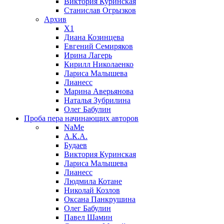
Виктория Куринская
Станислав Огрызков
Архив
X1
Диана Козинцева
Евгений Семиряков
Ирина Лагерь
Кирилл Николаенко
Лариса Малышева
Лианесс
Марина Аверьянова
Наталья Зубрилина
Олег Бабулин
Проба пера
начинающих авторов
NaMe
А.К.А.
Будаев
Виктория Куринская
Лариса Малышева
Лианесс
Людмила Котане
Николай Козлов
Оксана Панкрушина
Олег Бабулин
Павел Шамин