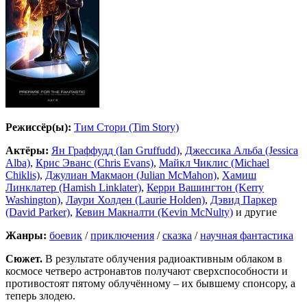
Режиссёр(ы):
Тим Стори (Tim Story)
Актёры:
Ян Граффудд (Ian Gruffudd)
,
Джессика Альба (Jessica
Alba)
,
Крис Эванс (Chris Evans)
,
Майкл Чиклис (Michael
Chiklis)
,
Джулиан Макмаон (Julian McMahon)
,
Хамиш
Линклатер (Hamish Linklater)
,
Керри Вашингтон (Kerry
Washington)
,
Лаури Холден (Laurie Holden)
,
Дэвид Паркер
(David Parker)
,
Кевин Макналти (Kevin McNulty)
и другие
Жанры:
боевик
/
приключения
/
сказка
/
научная фантастика
Сюжет.
В результате облучения радиоактивным облаком в
космосе четверо астронавтов получают сверхспособности и
противостоят пятому облучённому – их бывшему спонсору, а
теперь злодею.