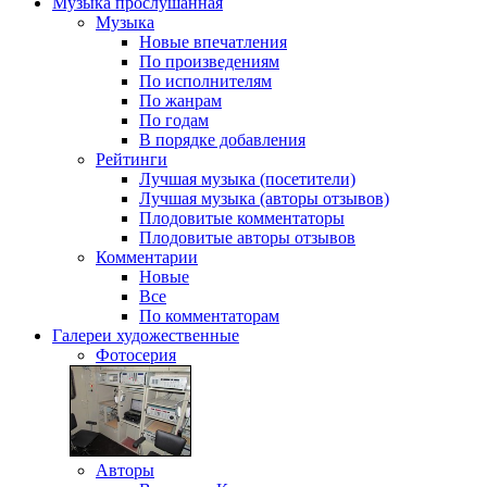
Музыка
прослушанная
Музыка
Новые впечатления
По произведениям
По исполнителям
По жанрам
По годам
В порядке добавления
Рейтинги
Лучшая музыка (посетители)
Лучшая музыка (авторы отзывов)
Плодовитые комментаторы
Плодовитые авторы отзывов
Комментарии
Новые
Все
По комментаторам
Галереи
художественные
Фотосерия
Авторы