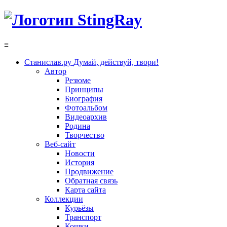
≡
Станислав.ру
Думай, действуй, твори!
Автор
Резюме
Принципы
Биография
Фотоальбом
Видеоархив
Родина
Творчество
Веб-сайт
Новости
История
Продвижение
Обратная связь
Карта сайта
Коллекции
Курьёзы
Транспорт
Кошки