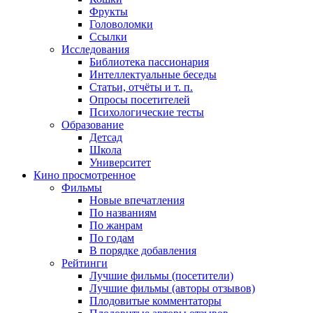
Фрукты
Головоломки
Ссылки
Исследования
Библиотека пассионария
Интеллектуальные беседы
Статьи, отчёты и т. п.
Опросы посетителей
Психологические тесты
Образование
Детсад
Школа
Университет
Кино
просмотренное
Фильмы
Новые впечатления
По названиям
По жанрам
По годам
В порядке добавления
Рейтинги
Лучшие фильмы (посетители)
Лучшие фильмы (авторы отзывов)
Плодовитые комментаторы