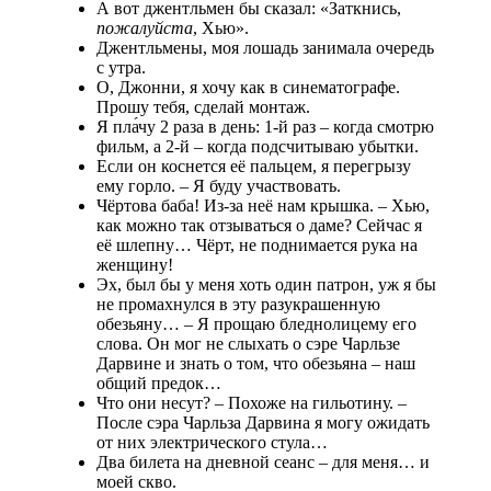
А вот джентльмен бы сказал: «Заткнись,
пожалуйста
, Хью».
Джентльмены, моя лошадь занимала очередь
с утра.
О, Джонни, я хочу как в синематографе.
Прошу тебя, сделай монтаж.
Я пла́чу 2 раза в день: 1-й раз – когда смотрю
фильм, а 2-й – когда подсчитываю убытки.
Если он коснется её пальцем, я перегрызу
ему горло. – Я буду участвовать.
Чёртова баба! Из-за неё нам крышка. – Хью,
как можно так отзываться о даме? Сейчас я
её шлепну… Чёрт, не поднимается рука на
женщину!
Эх, был бы у меня хоть один патрон, уж я бы
не промахнулся в эту разукрашенную
обезьяну… – Я прощаю бледнолицему его
слова. Он мог не слыхать о сэре Чарльзе
Дарвине и знать о том, что обезьяна – наш
общий предок…
Что они несут? – Похоже на гильотину. –
После сэра Чарльза Дарвина я могу ожидать
от них электрического стула…
Два билета на дневной сеанс – для меня… и
моей скво.