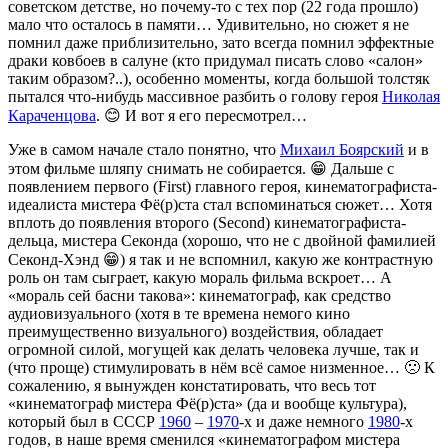
советском детстве, но почему-то с тех пор (22 года прошло)
мало что осталось в памяти… Удивительно, но сюжет я не
помнил даже приблизительно, зато всегда помнил эффектные
драки ковбоев в салуне (кто придумал писать слово «салон»
таким образом?..), особенно моменты, когда большой толстяк
пытался что-нибудь массивное разбить о голову героя
Николая
Караченцова
. 😊 И вот я его пересмотрел…
Уже в самом начале стало понятно, что
Михаил Боярский
и в
этом фильме шляпу снимать не собирается. 😁 Дальше с
появлением первого (First) главного героя, кинематографиста-
идеалиста мистера Фё(р)ста стал вспоминаться сюжет… Хотя
вплоть до появления второго (Second) кинематографиста-
дельца, мистера Секонда (хорошо, что не с двойной фамилией
Секонд-Хэнд 😁) я так и не вспомнил, какую же контрастную
роль он там сыграет, какую мораль фильма вскроет… А
«мораль сей басни такова»: кинематограф, как средство
аудиовизуального (хотя в те времена немого кино
преимущественно визуального) воздействия, обладает
огромной силой, могущей как делать человека лучше, так и
(что проще) стимулировать в нём всё самое низменное… 🙁 К
сожалению, я вынужден констатировать, что весь тот
«кинематограф мистера Фё(р)ста» (да и вообще культура),
который был в СССР
1960
–
1970
-х и даже немного
1980
-х
годов, в наше время сменился «кинематографом мистера