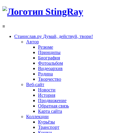
≡
Станислав.ру
Думай, действуй, твори!
Автор
Резюме
Принципы
Биография
Фотоальбом
Видеоархив
Родина
Творчество
Веб-сайт
Новости
История
Продвижение
Обратная связь
Карта сайта
Коллекции
Курьёзы
Транспорт
Кошки