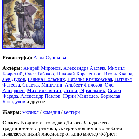
Режиссёр(ы):
Алла Сурикова
Актёры:
Андрей Миронов
,
Александра Аасмяэ
,
Михаил
Боярский
,
Олег Табаков
,
Николай Караченцов
,
Игорь Кваша
,
Лев Дуров
,
Галина Польских
,
Наталья Крачковская
,
Наталья
Фатеева
,
Спартак Мишулин
,
Альберт Филозов
,
Олег
Анофриев
,
Михаил Светин
,
Леонид Ярмольник
,
Семён
Фарада
,
Александр Павлов
,
Юрий Медведев
,
Борислав
Брондуков
и другие
Жанры:
мюзикл
/
комедия
/
вестерн
Сюжет.
В одном из городков Дикого Запада с его
традиционной стрельбой, сквернословием и мордобоем
появляется тихий миссионер от кино мистер Фё(р)ст;