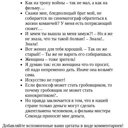
Как на тропу войны – так не мал, а как на
фильму…
Скажи мне, бледнолицый брат мой, не
собирается ли синематограф обратиться к
жизни команчей? У меня есть потрясающий
сюжет…
И зачем ты вышла за меня замуж?! – Но я же
не знала, что ты такой болван! – Знала!..
Знала!
Вот жених для тебя хороший. – Так он же
старый! – Ты же не варить его собираешься.
Женщина – тоже зритель!
Я думаю так: если женщина что-то просит,
ей надо непременно дать. Иначе она возьмёт
сама.
Искусство не горит!
Если философ может стать гробовщиком, то
почему гробовщик не может стать
кинокритиком?..
Но правда заключается в том, что в нашей
стране только деньги могут сделать
джентльмена человеком, а фильмы мистера
Секонда приносят мне деньги.
Добавляйте вспомненные вами цитаты в виде комментариев!