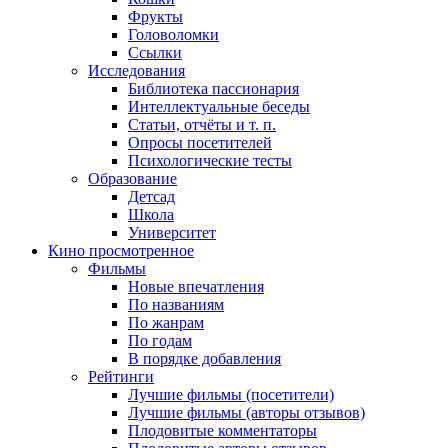
Фрукты
Головоломки
Ссылки
Исследования
Библиотека пассионария
Интеллектуальные беседы
Статьи, отчёты и т. п.
Опросы посетителей
Психологические тесты
Образование
Детсад
Школа
Университет
Кино
просмотренное
Фильмы
Новые впечатления
По названиям
По жанрам
По годам
В порядке добавления
Рейтинги
Лучшие фильмы (посетители)
Лучшие фильмы (авторы отзывов)
Плодовитые комментаторы