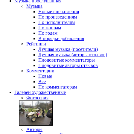
Музыка
прослушанная
Музыка
Новые впечатления
По произведениям
По исполнителям
По жанрам
По годам
В порядке добавления
Рейтинги
Лучшая музыка (посетители)
Лучшая музыка (авторы отзывов)
Плодовитые комментаторы
Плодовитые авторы отзывов
Комментарии
Новые
Все
По комментаторам
Галереи
художественные
Фотосерия
Авторы