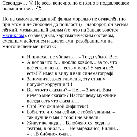
Секонда»… 🙁 Не весь, конечно, но он явно в подавляющем
большинстве… 🙁
Но на самом деле данный фильм моралью не отяжелён (но
при этом и не свободен до пошлости) – наоборот, он весьма
лёгкий, музыкальный фильм (то, что на Западе зовётся
мюзиклом
), со звёздным, харизматическим составом,
смешным действием и диалогами, разобранными на
многочисленные цитаты:
Я приехал не убивать… – Тогда убьют Вас.
А вот за что я… люблю ковбоя… за то, что
всё есть у него… есть у меня! У меня всё
есть! И имел в виду я ваш синематограф!
Запомните, джентльмены, эту страну
погубит коррупция!!!
Вы что-то сказали? – Нет. – Значит, Вам
нечего мне сказать? Настоящему мужчине
всегда есть что сказать…
Сэр! Это был мой бифштекс!
Бэби, то, что мы сейчас с тобой увидим, –
так лучше б мы с тобой не видели.
Живут же люди… Влюбляются, ходят в
театры, в библя… – Не выражайся, Билли…
– …В библио-те-ки…