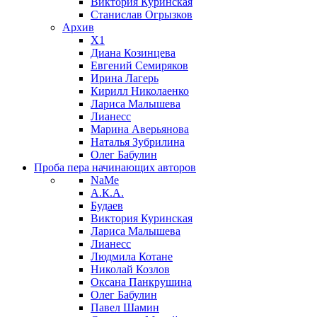
Виктория Куринская
Станислав Огрызков
Архив
X1
Диана Козинцева
Евгений Семиряков
Ирина Лагерь
Кирилл Николаенко
Лариса Малышева
Лианесс
Марина Аверьянова
Наталья Зубрилина
Олег Бабулин
Проба пера
начинающих авторов
NaMe
А.К.А.
Будаев
Виктория Куринская
Лариса Малышева
Лианесс
Людмила Котане
Николай Козлов
Оксана Панкрушина
Олег Бабулин
Павел Шамин