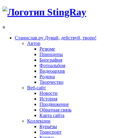
≡
Станислав.ру
Думай, действуй, твори!
Автор
Резюме
Принципы
Биография
Фотоальбом
Видеоархив
Родина
Творчество
Веб-сайт
Новости
История
Продвижение
Обратная связь
Карта сайта
Коллекции
Курьёзы
Транспорт
Кошки