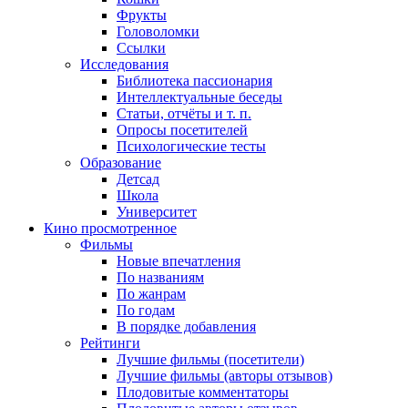
Фрукты
Головоломки
Ссылки
Исследования
Библиотека пассионария
Интеллектуальные беседы
Статьи, отчёты и т. п.
Опросы посетителей
Психологические тесты
Образование
Детсад
Школа
Университет
Кино
просмотренное
Фильмы
Новые впечатления
По названиям
По жанрам
По годам
В порядке добавления
Рейтинги
Лучшие фильмы (посетители)
Лучшие фильмы (авторы отзывов)
Плодовитые комментаторы