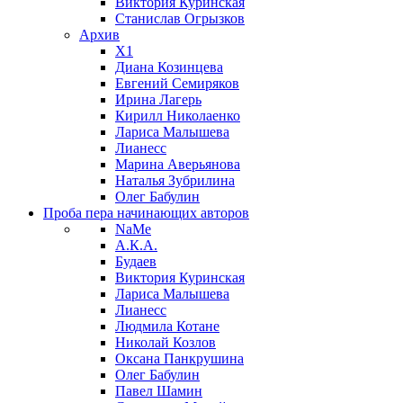
Виктория Куринская
Станислав Огрызков
Архив
X1
Диана Козинцева
Евгений Семиряков
Ирина Лагерь
Кирилл Николаенко
Лариса Малышева
Лианесс
Марина Аверьянова
Наталья Зубрилина
Олег Бабулин
Проба пера
начинающих авторов
NaMe
А.К.А.
Будаев
Виктория Куринская
Лариса Малышева
Лианесс
Людмила Котане
Николай Козлов
Оксана Панкрушина
Олег Бабулин
Павел Шамин