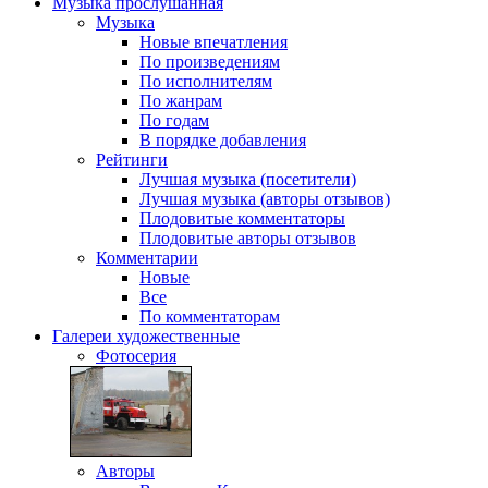
Музыка
прослушанная
Музыка
Новые впечатления
По произведениям
По исполнителям
По жанрам
По годам
В порядке добавления
Рейтинги
Лучшая музыка (посетители)
Лучшая музыка (авторы отзывов)
Плодовитые комментаторы
Плодовитые авторы отзывов
Комментарии
Новые
Все
По комментаторам
Галереи
художественные
Фотосерия
Авторы