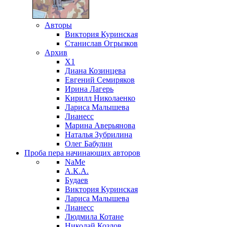
Авторы
Виктория Куринская
Станислав Огрызков
Архив
X1
Диана Козинцева
Евгений Семиряков
Ирина Лагерь
Кирилл Николаенко
Лариса Малышева
Лианесс
Марина Аверьянова
Наталья Зубрилина
Олег Бабулин
Проба пера
начинающих авторов
NaMe
А.К.А.
Будаев
Виктория Куринская
Лариса Малышева
Лианесс
Людмила Котане
Николай Козлов