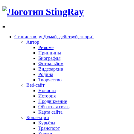
≡
Станислав.ру
Думай, действуй, твори!
Автор
Резюме
Принципы
Биография
Фотоальбом
Видеоархив
Родина
Творчество
Веб-сайт
Новости
История
Продвижение
Обратная связь
Карта сайта
Коллекции
Курьёзы
Транспорт
Кошки