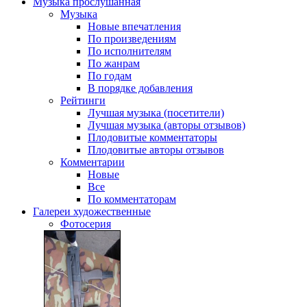
Музыка
прослушанная
Музыка
Новые впечатления
По произведениям
По исполнителям
По жанрам
По годам
В порядке добавления
Рейтинги
Лучшая музыка (посетители)
Лучшая музыка (авторы отзывов)
Плодовитые комментаторы
Плодовитые авторы отзывов
Комментарии
Новые
Все
По комментаторам
Галереи
художественные
Фотосерия