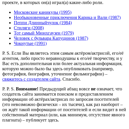
проекте, в которых он(а) играл(а) какие-либо роли.
Московские каникулы (1995)
Необыкновенные приключения Карика и Вали (1987)
Пеппи Длинныйчулок (1984)
Стиляги (2008)
Тот самый Мюнхгаузен (1979)
Человек с бульвара Капуцинов (1987)
Чокнутые (1991)
P. S. Если Вы являетесь этим самым актёром/актрисой, его/её
агентом, либо просто неравнодушны к его/её творчеству, и у
Вас есть дополнительная или более актуальная информация,
которую можно было бы здесь опубликовать (например,
фотография, биография, уточнение фильмографии) –
свяжитесь с создателем сайта
. Спасибо.
P. P. S.
Внимание!
Предыдущий абзац вовсе
не
означает, что
создатель сайта занимается поиском и предоставлением
информации об актёрах/актрисах по запросам посетителей
(это невозможно физически – их тысячи), как раз наоборот –
он ждёт такой информации от посетителей и если видит в ней
собственный материал (или, как минимум, отсутствие явного
плагиата) – публикует здесь.