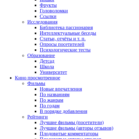
Фрукты
Головоломки
Ссылки
Исследования
Библиотека пассионария
Интеллектуальные беседы
Статьи, отчёты и т. п.
Опросы посетителей
Психологические тесты
Образование
Детсад
Школа
Университет
Кино
просмотренное
Фильмы
Новые впечатления
По названиям
По жанрам
По годам
В порядке добавления
Рейтинги
Лучшие фильмы (посетители)
Лучшие фильмы (авторы отзывов)
Плодовитые комментаторы