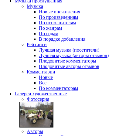
Музыка
прослушанная
Музыка
Новые впечатления
По произведениям
По исполнителям
По жанрам
По годам
В порядке добавления
Рейтинги
Лучшая музыка (посетители)
Лучшая музыка (авторы отзывов)
Плодовитые комментаторы
Плодовитые авторы отзывов
Комментарии
Новые
Все
По комментаторам
Галереи
художественные
Фотосерия
Авторы