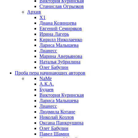
Виктория Куринская
Станислав Огрызков
Архив
X1
Диана Козинцева
Евгений Семиряков
Ирина Лагерь
Кирилл Николаенко
Лариса Малышева
Лианесс
Марина Аверьянова
Наталья Зубрилина
Олег Бабулин
Проба пера
начинающих авторов
NaMe
А.К.А.
Будаев
Виктория Куринская
Лариса Малышева
Лианесс
Людмила Котане
Николай Козлов
Оксана Панкрушина
Олег Бабулин
Павел Шамин