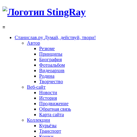
≡
Станислав.ру
Думай, действуй, твори!
Автор
Резюме
Принципы
Биография
Фотоальбом
Видеоархив
Родина
Творчество
Веб-сайт
Новости
История
Продвижение
Обратная связь
Карта сайта
Коллекции
Курьёзы
Транспорт
Кошки