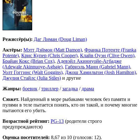
Режиссёр(ы):
Даг Лиман (Doug Liman)
Актёры:
Мэтт Дэймон (Matt Damon)
,
Франка Потенте (Franka
Potente)
,
Крис Купер (Chris Cooper)
,
Клайв Оуэн (Clive Owen)
,
Брайан Кокс (Brian Cox)
,
Адевэйл Акиннуойе-Агбадже
(Adewale Akinnuoye-Agbaje)
,
Габриэль Манн (Gabriel Mann)
,
Уолт Гоггинс (Walt Goggins)
,
Джош Хамильтон (Josh Hamilton)
,
Джулия Стайлс (Julia Stiles)
и другие
Жанры:
боевик
/
триллер
/
загадка
/
драма
Сюжет.
Найденный в море рыбаками человек без памяти и
пулями в теле пытается понять, кто он такой, и почему многие
пытаются его убить.
Возрастной рейтинг:
PG-13
(родители строго
предупреждаются)
Оценка посетителей:
8,67
из 10 (голосов: 12).