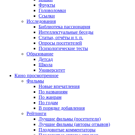
Фрукты
Головоломки
Ссылки
Исследования
Библиотека пассионария
Интеллектуальные беседы
Статьи, отчёты и т. п.
Опросы посетителей
Психологические тесты
Образование
Детсад
Школа
Университет
Кино
просмотренное
Фильмы
Новые впечатления
По названиям
По жанрам
По годам
В порядке добавления
Рейтинги
Лучшие фильмы (посетители)
Лучшие фильмы (авторы отзывов)
Плодовитые комментаторы