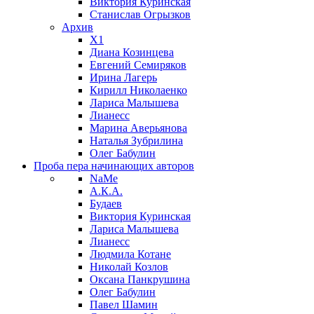
Виктория Куринская
Станислав Огрызков
Архив
X1
Диана Козинцева
Евгений Семиряков
Ирина Лагерь
Кирилл Николаенко
Лариса Малышева
Лианесс
Марина Аверьянова
Наталья Зубрилина
Олег Бабулин
Проба пера
начинающих авторов
NaMe
А.К.А.
Будаев
Виктория Куринская
Лариса Малышева
Лианесс
Людмила Котане
Николай Козлов
Оксана Панкрушина
Олег Бабулин
Павел Шамин