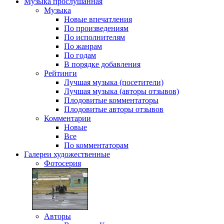
Музыка
прослушанная
Музыка
Новые впечатления
По произведениям
По исполнителям
По жанрам
По годам
В порядке добавления
Рейтинги
Лучшая музыка (посетители)
Лучшая музыка (авторы отзывов)
Плодовитые комментаторы
Плодовитые авторы отзывов
Комментарии
Новые
Все
По комментаторам
Галереи
художественные
Фотосерия
Авторы