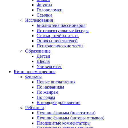
Фрукты
Головоломки
Ссылки
Исследования
Библиотека пассионария
Интеллектуальные беседы
Статьи, отчёты и т. п.
Опросы посетителей
Психологические тесты
Образование
Детсад
Школа
Университет
Кино
просмотренное
Фильмы
Новые впечатления
По названиям
По жанрам
По годам
В порядке добавления
Рейтинги
Лучшие фильмы (посетители)
Лучшие фильмы (авторы отзывов)
Плодовитые комментаторы