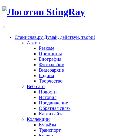
≡
Станислав.ру
Думай, действуй, твори!
Автор
Резюме
Принципы
Биография
Фотоальбом
Видеоархив
Родина
Творчество
Веб-сайт
Новости
История
Продвижение
Обратная связь
Карта сайта
Коллекции
Курьёзы
Транспорт
Кошки