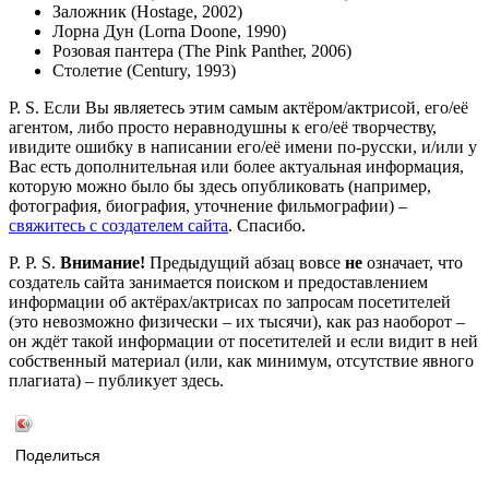
Заложник (Hostage, 2002)
Лорна Дун (Lorna Doone, 1990)
Розовая пантера (The Pink Panther, 2006)
Столетие (Century, 1993)
P. S. Если Вы являетесь этим самым актёром/актрисой, его/её
агентом, либо просто неравнодушны к его/её творчеству,
ивидите ошибку в написании его/её имени по-русски, и/или у
Вас есть дополнительная или более актуальная информация,
которую можно было бы здесь опубликовать (например,
фотография, биография, уточнение фильмографии) –
свяжитесь с создателем сайта
. Спасибо.
P. P. S.
Внимание!
Предыдущий абзац вовсе
не
означает, что
создатель сайта занимается поиском и предоставлением
информации об актёрах/актрисах по запросам посетителей
(это невозможно физически – их тысячи), как раз наоборот –
он ждёт такой информации от посетителей и если видит в ней
собственный материал (или, как минимум, отсутствие явного
плагиата) – публикует здесь.
Поделиться