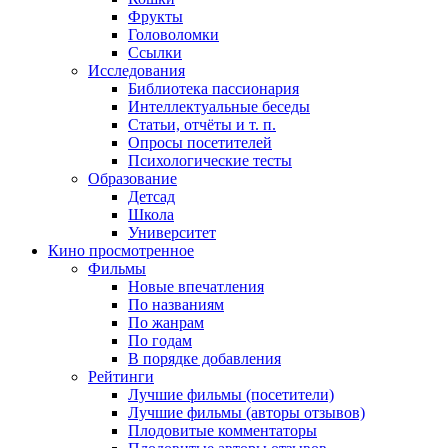
Фрукты
Головоломки
Ссылки
Исследования
Библиотека пассионария
Интеллектуальные беседы
Статьи, отчёты и т. п.
Опросы посетителей
Психологические тесты
Образование
Детсад
Школа
Университет
Кино
просмотренное
Фильмы
Новые впечатления
По названиям
По жанрам
По годам
В порядке добавления
Рейтинги
Лучшие фильмы (посетители)
Лучшие фильмы (авторы отзывов)
Плодовитые комментаторы