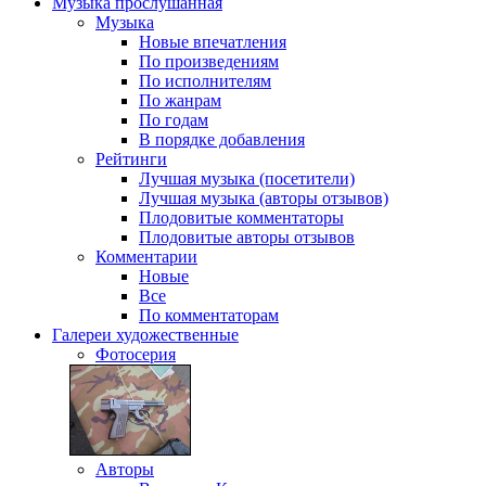
Музыка
прослушанная
Музыка
Новые впечатления
По произведениям
По исполнителям
По жанрам
По годам
В порядке добавления
Рейтинги
Лучшая музыка (посетители)
Лучшая музыка (авторы отзывов)
Плодовитые комментаторы
Плодовитые авторы отзывов
Комментарии
Новые
Все
По комментаторам
Галереи
художественные
Фотосерия
Авторы