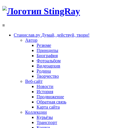
≡
Станислав.ру
Думай, действуй, твори!
Автор
Резюме
Принципы
Биография
Фотоальбом
Видеоархив
Родина
Творчество
Веб-сайт
Новости
История
Продвижение
Обратная связь
Карта сайта
Коллекции
Курьёзы
Транспорт
Кошки