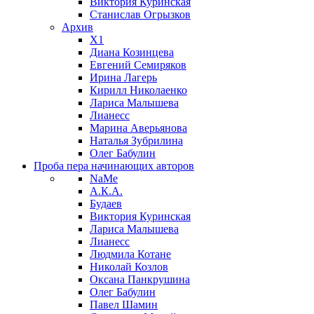
Виктория Куринская
Станислав Огрызков
Архив
X1
Диана Козинцева
Евгений Семиряков
Ирина Лагерь
Кирилл Николаенко
Лариса Малышева
Лианесс
Марина Аверьянова
Наталья Зубрилина
Олег Бабулин
Проба пера
начинающих авторов
NaMe
А.К.А.
Будаев
Виктория Куринская
Лариса Малышева
Лианесс
Людмила Котане
Николай Козлов
Оксана Панкрушина
Олег Бабулин
Павел Шамин