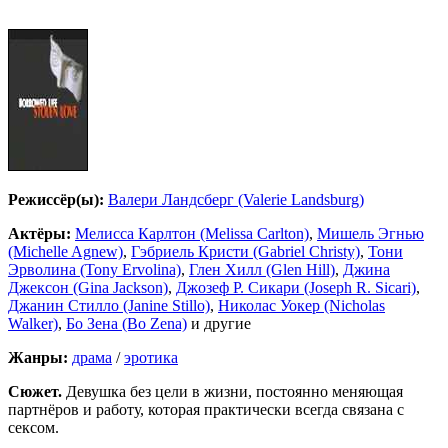
Режиссёр(ы):
Валери Ландсберг (Valerie Landsburg)
Актёры:
Мелисса Карлтон (Melissa Carlton)
,
Мишель Эгнью
(Michelle Agnew)
,
Гэбриель Кристи (Gabriel Christy)
,
Тони
Эрволина (Tony Ervolina)
,
Глен Хилл (Glen Hill)
,
Джина
Джексон (Gina Jackson)
,
Джозеф Р. Сикари (Joseph R. Sicari)
,
Джанин Стилло (Janine Stillo)
,
Николас Уокер (Nicholas
Walker)
,
Бо Зена (Bo Zena)
и другие
Жанры:
драма
/
эротика
Сюжет.
Девушка без цели в жизни, постоянно меняющая
партнёров и работу, которая практически всегда связана с
сексом.