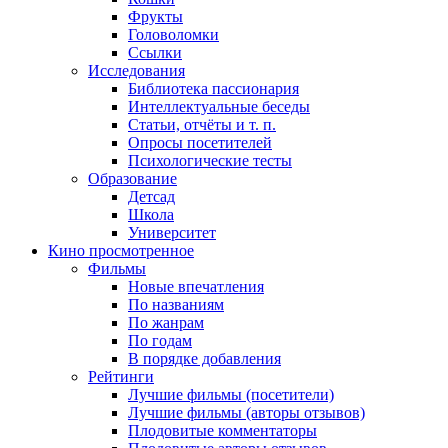
Фрукты
Головоломки
Ссылки
Исследования
Библиотека пассионария
Интеллектуальные беседы
Статьи, отчёты и т. п.
Опросы посетителей
Психологические тесты
Образование
Детсад
Школа
Университет
Кино
просмотренное
Фильмы
Новые впечатления
По названиям
По жанрам
По годам
В порядке добавления
Рейтинги
Лучшие фильмы (посетители)
Лучшие фильмы (авторы отзывов)
Плодовитые комментаторы