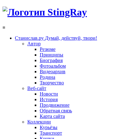
≡
Станислав.ру
Думай, действуй, твори!
Автор
Резюме
Принципы
Биография
Фотоальбом
Видеоархив
Родина
Творчество
Веб-сайт
Новости
История
Продвижение
Обратная связь
Карта сайта
Коллекции
Курьёзы
Транспорт
Кошки