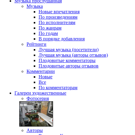
Музыка
прослушанная
Музыка
Новые впечатления
По произведениям
По исполнителям
По жанрам
По годам
В порядке добавления
Рейтинги
Лучшая музыка (посетители)
Лучшая музыка (авторы отзывов)
Плодовитые комментаторы
Плодовитые авторы отзывов
Комментарии
Новые
Все
По комментаторам
Галереи
художественные
Фотосерия
Авторы