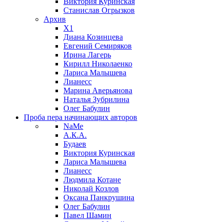
Виктория Куринская
Станислав Огрызков
Архив
X1
Диана Козинцева
Евгений Семиряков
Ирина Лагерь
Кирилл Николаенко
Лариса Малышева
Лианесс
Марина Аверьянова
Наталья Зубрилина
Олег Бабулин
Проба пера
начинающих авторов
NaMe
А.К.А.
Будаев
Виктория Куринская
Лариса Малышева
Лианесс
Людмила Котане
Николай Козлов
Оксана Панкрушина
Олег Бабулин
Павел Шамин