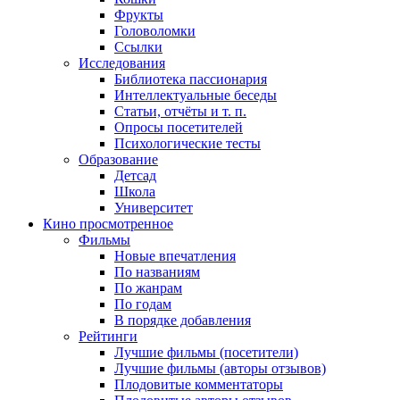
Фрукты
Головоломки
Ссылки
Исследования
Библиотека пассионария
Интеллектуальные беседы
Статьи, отчёты и т. п.
Опросы посетителей
Психологические тесты
Образование
Детсад
Школа
Университет
Кино
просмотренное
Фильмы
Новые впечатления
По названиям
По жанрам
По годам
В порядке добавления
Рейтинги
Лучшие фильмы (посетители)
Лучшие фильмы (авторы отзывов)
Плодовитые комментаторы