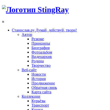
≡
Станислав.ру
Думай, действуй, твори!
Автор
Резюме
Принципы
Биография
Фотоальбом
Видеоархив
Родина
Творчество
Веб-сайт
Новости
История
Продвижение
Обратная связь
Карта сайта
Коллекции
Курьёзы
Транспорт
Кошки