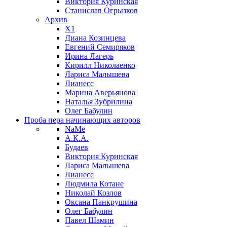
Виктория Куринская
Станислав Огрызков
Архив
X1
Диана Козинцева
Евгений Семиряков
Ирина Лагерь
Кирилл Николаенко
Лариса Малышева
Лианесс
Марина Аверьянова
Наталья Зубрилина
Олег Бабулин
Проба пера
начинающих авторов
NaMe
А.К.А.
Будаев
Виктория Куринская
Лариса Малышева
Лианесс
Людмила Котане
Николай Козлов
Оксана Панкрушина
Олег Бабулин
Павел Шамин