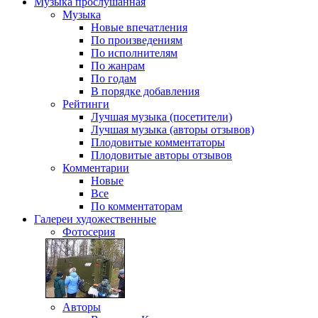
Музыка
прослушанная
Музыка
Новые впечатления
По произведениям
По исполнителям
По жанрам
По годам
В порядке добавления
Рейтинги
Лучшая музыка (посетители)
Лучшая музыка (авторы отзывов)
Плодовитые комментаторы
Плодовитые авторы отзывов
Комментарии
Новые
Все
По комментаторам
Галереи
художественные
Фотосерия
Авторы