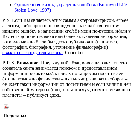
Одолженная жизнь, украденная любовь (Borrowed Life
Stolen Love, 1997)
P. S. Если Вы являетесь этим самым актёром/актрисой, его/её
агентом, либо просто неравнодушны к его/её творчеству,
ивидите ошибку в написании его/её имени по-русски, и/или у
Вас есть дополнительная или более актуальная информация,
которую можно было бы здесь опубликовать (например,
фотография, биография, уточнение фильмографии) –
свяжитесь с создателем сайта
. Спасибо.
P. P. S.
Внимание!
Предыдущий абзац вовсе
не
означает, что
создатель сайта занимается поиском и предоставлением
информации об актёрах/актрисах по запросам посетителей
(это невозможно физически – их тысячи), как раз наоборот –
он ждёт такой информации от посетителей и если видит в ней
собственный материал (или, как минимум, отсутствие явного
плагиата) – публикует здесь.
Поделиться