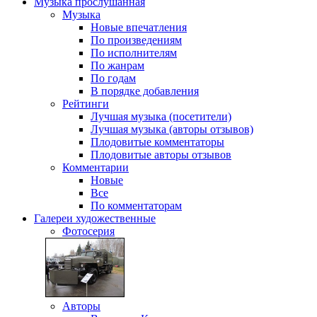
Музыка
прослушанная
Музыка
Новые впечатления
По произведениям
По исполнителям
По жанрам
По годам
В порядке добавления
Рейтинги
Лучшая музыка (посетители)
Лучшая музыка (авторы отзывов)
Плодовитые комментаторы
Плодовитые авторы отзывов
Комментарии
Новые
Все
По комментаторам
Галереи
художественные
Фотосерия
Авторы