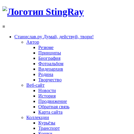
≡
Станислав.ру
Думай, действуй, твори!
Автор
Резюме
Принципы
Биография
Фотоальбом
Видеоархив
Родина
Творчество
Веб-сайт
Новости
История
Продвижение
Обратная связь
Карта сайта
Коллекции
Курьёзы
Транспорт
Кошки