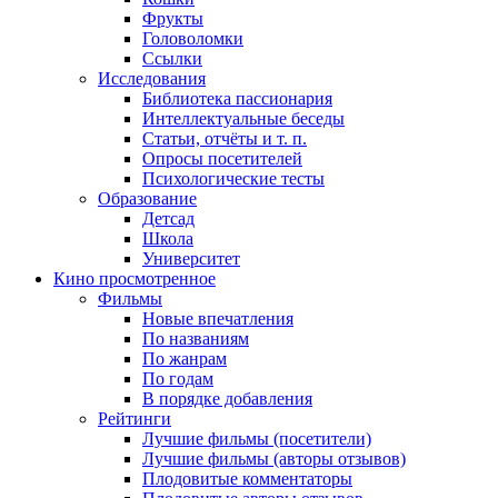
Фрукты
Головоломки
Ссылки
Исследования
Библиотека пассионария
Интеллектуальные беседы
Статьи, отчёты и т. п.
Опросы посетителей
Психологические тесты
Образование
Детсад
Школа
Университет
Кино
просмотренное
Фильмы
Новые впечатления
По названиям
По жанрам
По годам
В порядке добавления
Рейтинги
Лучшие фильмы (посетители)
Лучшие фильмы (авторы отзывов)
Плодовитые комментаторы