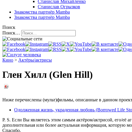
Станислав Михайленко
Станислав Огрызков
Знакомства
партнёр Mamba
Знакомства
партнёр Mamba
Поиск
Поиск…
Кино
>
Актёры/актрисы
Глен Хилл (Glen Hill)
Ниже перечислены (мульт)фильмы, описанные в данном проекте,
Одолженная жизнь, украденная любовь (Borrowed Life Sto
P. S. Если Вы являетесь этим самым актёром/актрисой, его/её а
дополнительная или более актуальная информация, которую мо
Спасибо.