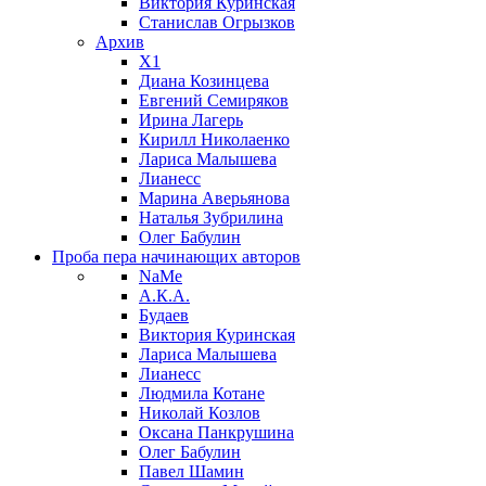
Виктория Куринская
Станислав Огрызков
Архив
X1
Диана Козинцева
Евгений Семиряков
Ирина Лагерь
Кирилл Николаенко
Лариса Малышева
Лианесс
Марина Аверьянова
Наталья Зубрилина
Олег Бабулин
Проба пера
начинающих авторов
NaMe
А.К.А.
Будаев
Виктория Куринская
Лариса Малышева
Лианесс
Людмила Котане
Николай Козлов
Оксана Панкрушина
Олег Бабулин
Павел Шамин