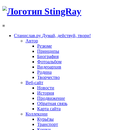
≡
Станислав.ру
Думай, действуй, твори!
Автор
Резюме
Принципы
Биография
Фотоальбом
Видеоархив
Родина
Творчество
Веб-сайт
Новости
История
Продвижение
Обратная связь
Карта сайта
Коллекции
Курьёзы
Транспорт
Кошки