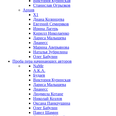
Виктория Куринская
Станислав Огрызков
Архив
X1
Диана Козинцева
Евгений Семиряков
Ирина Лагерь
Кирилл Николаенко
Лариса Малышева
Лианесс
Марина Аверьянова
Наталья Зубрилина
Олег Бабулин
Проба пера
начинающих авторов
NaMe
А.К.А.
Будаев
Виктория Куринская
Лариса Малышева
Лианесс
Людмила Котане
Николай Козлов
Оксана Панкрушина
Олег Бабулин
Павел Шамин