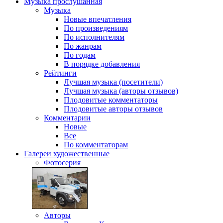
Музыка
прослушанная
Музыка
Новые впечатления
По произведениям
По исполнителям
По жанрам
По годам
В порядке добавления
Рейтинги
Лучшая музыка (посетители)
Лучшая музыка (авторы отзывов)
Плодовитые комментаторы
Плодовитые авторы отзывов
Комментарии
Новые
Все
По комментаторам
Галереи
художественные
Фотосерия
Авторы