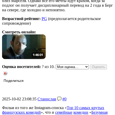
близ Марселя. Однако все его мечты идут крахом, когда за
подлог он получает дисциплинарный перевод на 2 года в Берг
на севере, где холодно и непонятно.
Возрастной рейтинг:
PG
(предполагается родительское
сопровождение)
Смотреть онлайн:
Оценка посетителей:
?
из 10.
Поделиться
2025-10-02 23:08:35
Станислав
#0
Фильм из того же Instagram-списка «
Top 10 самых крутых
французских комедий
», что и
семейные
комедии
«
Безумная