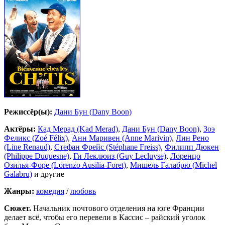
Режиссёр(ы):
Дани Бун (Dany Boon)
Актёры:
Кад Мерад (Kad Merad)
,
Дани Бун (Dany Boon)
,
Зоэ
Феликс (Zoé Félix)
,
Анн Маривен (Anne Marivin)
,
Лин Рено
(Line Renaud)
,
Стефан Фрейс (Stéphane Freiss)
,
Филипп Дюкен
(Philippe Duquesne)
,
Ги Леклюиз (Guy Lecluyse)
,
Лоренцо
Озилья-Форе (Lorenzo Ausilia-Foret)
,
Мишель Галабрю (Michel
Galabru)
и другие
Жанры:
комедия
/
любовь
Сюжет.
Начальник почтового отделения на юге Франции
делает всё, чтобы его перевели в Кассис – райский уголок