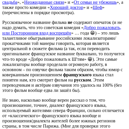
свадьба
», «
Неожиданные связи
» и «
От семьи не убежишь
», а
также просто комедии «
Хороший доктор
» и «
Шеф
»
(перечислены в порядке просмотра).
Русскоязычное название фильма
не
содержит опечаток (и не
надо думать, что это советская комедия «
Добро пожаловать,
или Посторонним вход воспрещён
» … года 😁) – это лишь
талантливое обыгрывание российскими локализаторами/
прокатчиками той манеры говорить, которая является
центральной в сюжете фильма (а так, если переводить
оригинальное французское название буквально, то получится
что-то вроде «Добро пожаловать к Ш'тям» 😁). Эти самые
локализаторы вообще проделали огромную работу, в
основном – по озвучке фильма таким образом, чтобы юмор с
коверканным произношением
французского
языка стал
понятен нам, кто смотрит фильм на
русском
. Этим
переводчикам и актёрам озвучания это удалось на 100% (без
этого фильм вообще едва ли зашёл бы).
Не знаю, насколько вообще верен рассказ о том, что
произношение, точнее, диалект французского языка,
используемый жителями севера Франции, сильно отличается
от «классического» французского языка вообще и
произношения/диалекта жителей более южных регионов
страны, в том числе Парижа. (Мне для проверки этого