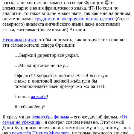
рассказа не хватает знакомых на севере Франции 😉 и
элементарно знания французского языка. 🤦) Но если по
аналогии, то такое вполне может быть, так как мне на личном
опыте знакомы
трудности в восприятии шотландского
(более
северного) диалекта английского языка даже носителями
языка, жителями (более южной) Англии.
Несколько цитат
, чтобы понимать, как «по-русски» говорят
эти самые жители севера Франции:
…Быржий директор всё ужрал.
…Мя жпиртоное не пжу…
Офцант!!! Бобрый жалубчик! Э-эээ! Бьён туш
снаже и поштовой шейкой жъёднули бы
пожапообедаете мьён дрезерт жо-жо-ба эээ!
Полная
жожоба
!
Я тебя любячу!
Я сразу узнал
режиссёра фильма
– его же другой фильм, «
От
семьи не убежишь
», я смотрел совсем недавно. Этот самый
Дани Бун, применительно и к тому фильму, и к данному, – как
наш
режиссёр Никита Михалков
, не только режиссёр, но ещё