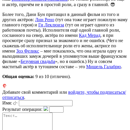
и актёр, причём не в простой роли, а сразу в главной. 😎
Более того, Дани Бун притащил в данный фильм из того и
других актёров:
Лин Рено
(тут она тоже играет пожилую маму
главного героя) и
Ги Леклюиза
(тут он играет одного из
работников почты). Исполнителя ещё одной главной роли,
сосланного на север, актёра по имени
Кад Мерад
, я при
просмотре сразу признал за знакомого и не ошибся. (Чего не
скажешь об исполнительнице роли его жены, актрисе по
имени
Зоэ Феликс
– мне показалось, что она играла одну из
выходивших замуж дочерей в упомянутом выше французском
фильме «
Безумная свадьба
», но я ошибся.) Ну и совсем
маститый актёр в тутошнем составе – это
Мишель Галабрю
.
Общая оценка:
9
из 10 (отлично).
Добавьте свой комментарий или
войдите, чтобы подписаться/
отписаться
.
Имя:
Результат операции: