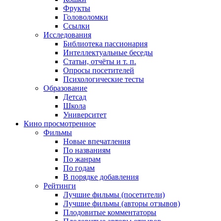
Фрукты
Головоломки
Ссылки
Исследования
Библиотека пассионария
Интеллектуальные беседы
Статьи, отчёты и т. п.
Опросы посетителей
Психологические тесты
Образование
Детсад
Школа
Университет
Кино
просмотренное
Фильмы
Новые впечатления
По названиям
По жанрам
По годам
В порядке добавления
Рейтинги
Лучшие фильмы (посетители)
Лучшие фильмы (авторы отзывов)
Плодовитые комментаторы