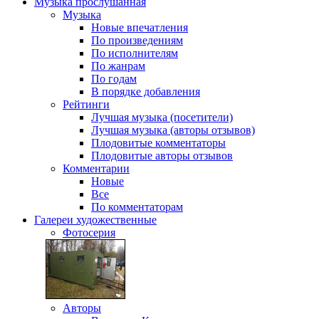
Музыка
прослушанная
Музыка
Новые впечатления
По произведениям
По исполнителям
По жанрам
По годам
В порядке добавления
Рейтинги
Лучшая музыка (посетители)
Лучшая музыка (авторы отзывов)
Плодовитые комментаторы
Плодовитые авторы отзывов
Комментарии
Новые
Все
По комментаторам
Галереи
художественные
Фотосерия
Авторы