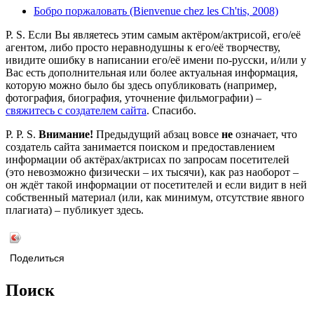
Бобро поржаловать (Bienvenue chez les Ch'tis, 2008)
P. S. Если Вы являетесь этим самым актёром/актрисой, его/её
агентом, либо просто неравнодушны к его/её творчеству,
ивидите ошибку в написании его/её имени по-русски, и/или у
Вас есть дополнительная или более актуальная информация,
которую можно было бы здесь опубликовать (например,
фотография, биография, уточнение фильмографии) –
свяжитесь с создателем сайта
. Спасибо.
P. P. S.
Внимание!
Предыдущий абзац вовсе
не
означает, что
создатель сайта занимается поиском и предоставлением
информации об актёрах/актрисах по запросам посетителей
(это невозможно физически – их тысячи), как раз наоборот –
он ждёт такой информации от посетителей и если видит в ней
собственный материал (или, как минимум, отсутствие явного
плагиата) – публикует здесь.
Поделиться
Поиск