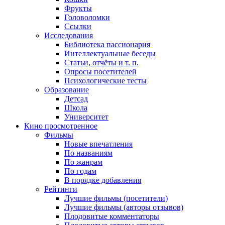
Фрукты
Головоломки
Ссылки
Исследования
Библиотека пассионария
Интеллектуальные беседы
Статьи, отчёты и т. п.
Опросы посетителей
Психологические тесты
Образование
Детсад
Школа
Университет
Кино
просмотренное
Фильмы
Новые впечатления
По названиям
По жанрам
По годам
В порядке добавления
Рейтинги
Лучшие фильмы (посетители)
Лучшие фильмы (авторы отзывов)
Плодовитые комментаторы