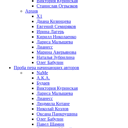
Виктория Куринская
Станислав Огрызков
Архив
X1
Диана Козинцева
Евгений Семиряков
Ирина Лагерь
Кирилл Николаенко
Лариса Малышева
Лианесс
Марина Аверьянова
Наталья Зубрилина
Олег Бабулин
Проба пера
начинающих авторов
NaMe
А.К.А.
Будаев
Виктория Куринская
Лариса Малышева
Лианесс
Людмила Котане
Николай Козлов
Оксана Панкрушина
Олег Бабулин
Павел Шамин