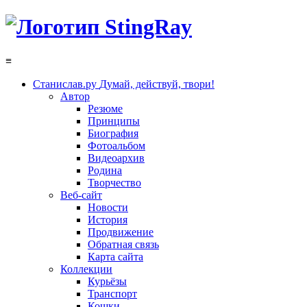
≡
Станислав.ру
Думай, действуй, твори!
Автор
Резюме
Принципы
Биография
Фотоальбом
Видеоархив
Родина
Творчество
Веб-сайт
Новости
История
Продвижение
Обратная связь
Карта сайта
Коллекции
Курьёзы
Транспорт
Кошки